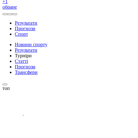
+
1
обране
Результати
Прогнози
Спорт
Новини спорту
Результати
Турніри
Статті
Прогнози
Трансфери
топ