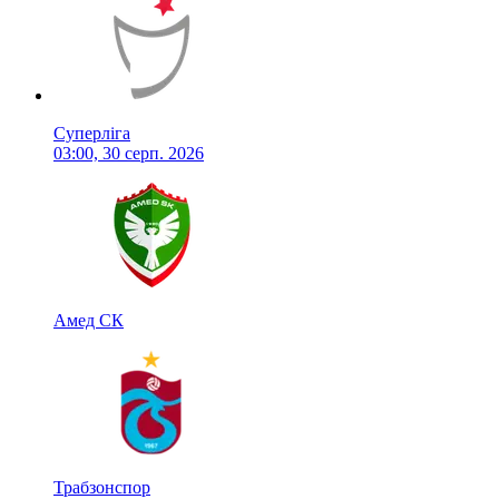
Суперліга
03:00, 30 серп. 2026
Амед СК
Трабзонспор