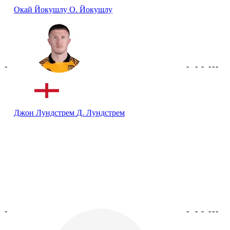
Окай Йокушлу
О. Йокушлу
-
-
-
-
-
-
-
Джон Лундстрем
Д. Лундстрем
-
-
-
-
-
-
-