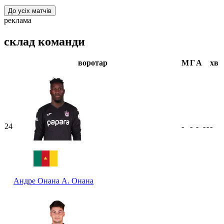
До усіх матчів
реклама
склад команди
воротар
М
Г
А
хв
24
-
-
-
-
-
-
Андре Онана
А. Онана