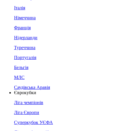
Італія
Німеччина
Франція
Нідерланди
Туреччина
Португалія
Бельгія
МЛС
Саудівська Аравія
Єврокубки
Ліга чемпіонів
Ліга Європи
Суперкубок УЄФА