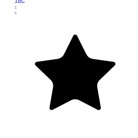
TBC
-
-