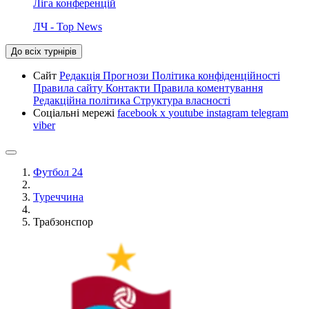
Ліга конференцій
ЛЧ - Top News
До всіх турнірів
Сайт
Редакція
Прогнози
Політика конфіденційності
Правила сайту
Контакти
Правила коментування
Редакційна політика
Структура власності
Соціальні мережі
facebook
x
youtube
instagram
telegram
viber
Футбол 24
Туреччина
Трабзонспор