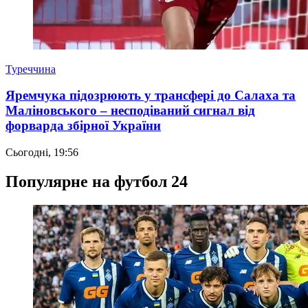
Туреччина
Яремчука підозрюють у трансфері до Салаха та
Маліновського – несподіваний сигнал від
форварда збірної України
Сьогодні, 19:56
Популярне на футбол 24