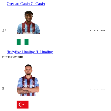
Стефан Савіч
С. Савіч
27
-
-
-
-
-
-
Чибуйке Нвайву
Ч. Нвайву
півзахисник
5
-
-
-
-
-
-