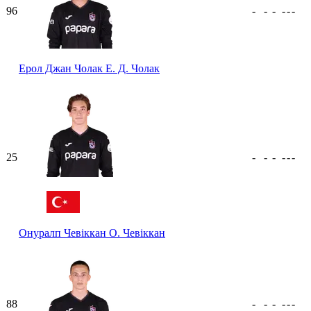
96
-
-
-
-
-
-
Ерол Джан Чолак
Е. Д. Чолак
25
-
-
-
-
-
-
Онуралп Чевіккан
О. Чевіккан
88
-
-
-
-
-
-