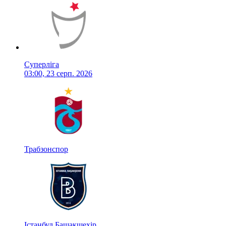
Суперліга
03:00, 23 серп. 2026
Трабзонспор
Істанбул Башакшехір