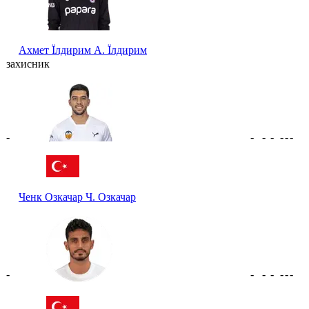
Ахмет Їлдирим
А. Їлдирим
захисник
-
-
-
-
-
-
-
Ченк Озкачар
Ч. Озкачар
-
-
-
-
-
-
-