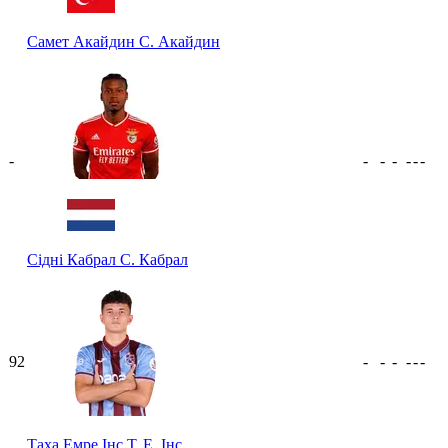
Самет Акайдин
С. Акайдин
-
-
-
-
-
-
-
Сідні Кабрал
С. Кабрал
92
-
-
-
-
-
-
Таха Емре Інс
Т. Е. Інс