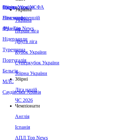
Збірна України
Італія
Суперкубок УЄФА
Україна
Німеччина
Ліга конференцій
Україна
Франція
ЛЧ - Top News
Перша ліга
Нідерланди
Друга ліга
Туреччина
Кубок України
Португалія
Суперкубок України
Бельгія
Збірна України
Збірні
МЛС
Ліга націй
Саудівська Аравія
ЧС 2026
Чемпіонати
Англія
Іспанія
АПЛ Top News