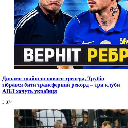
Динамо знайшло нового тренера, Трубін
зібрався бити трансферний рекорд – три клуби
АПЛ хочуть українця
3 374