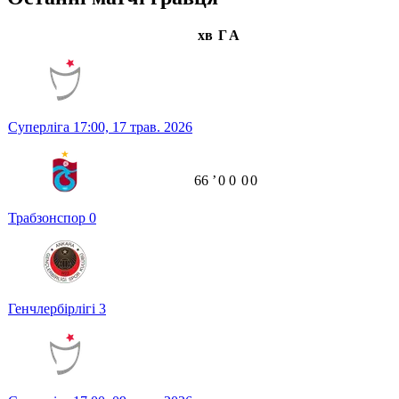
хв
Г
А
Суперліга
17:00,
17 трав. 2026
66
ʼ
0
0
0
0
Трабзонспор
0
Генчлербірлігі
3