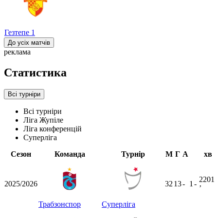
Гезтепе
1
До усіх матчів
реклама
Статистика
Всі турніри
Всі турніри
Ліга Жупіле
Ліга конференцій
Суперліга
Сезон
Команда
Турнір
М
Г
А
хв
2201
2025/2026
32
13
-
1
-
ʼ
Трабзонспор
Суперліга