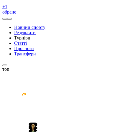
+
1
обране
Новини спорту
Результати
Турніри
Статті
Прогнози
Трансфери
топ