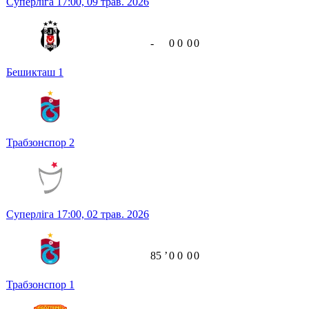
Суперліга
17:00,
09 трав. 2026
-
0
0
0
0
Бешикташ
1
Трабзонспор
2
Суперліга
17:00,
02 трав. 2026
85
ʼ
0
0
0
0
Трабзонспор
1