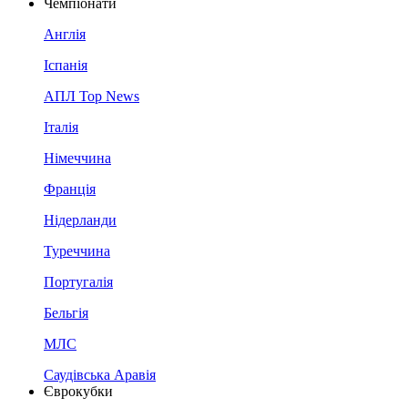
Чемпіонати
Англія
Іспанія
АПЛ Top News
Італія
Німеччина
Франція
Нідерланди
Туреччина
Португалія
Бельгія
МЛС
Саудівська Аравія
Єврокубки