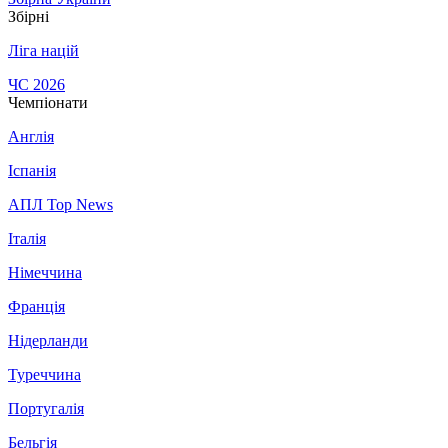
Збірні
Ліга націй
ЧС 2026
Чемпіонати
Англія
Іспанія
АПЛ Top News
Італія
Німеччина
Франція
Нідерланди
Туреччина
Португалія
Бельгія