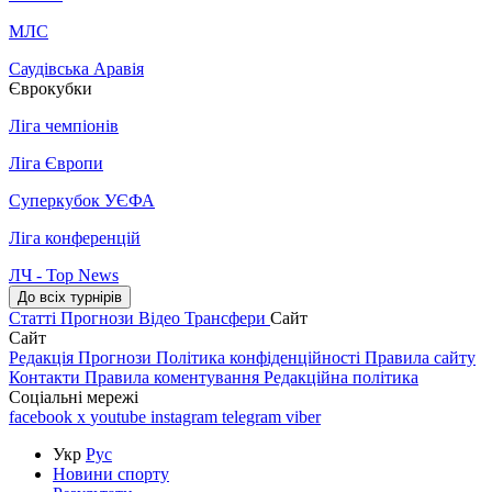
МЛС
Саудівська Аравія
Єврокубки
Ліга чемпіонів
Ліга Європи
Суперкубок УЄФА
Ліга конференцій
ЛЧ - Top News
До всіх турнірів
Статті
Прогнози
Відео
Трансфери
Сайт
Сайт
Редакція
Прогнози
Політика конфіденційності
Правила сайту
Контакти
Правила коментування
Редакційна політика
Соціальні мережі
facebook
x
youtube
instagram
telegram
viber
Укр
Рус
Новини спорту