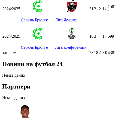
1581
2024/2025
31
2
2
1
-
ʼ
Серкль Брюгге
Ліга Жупіле
2024/2025
10
3
-
1
-
599
ʼ
Серкль Брюгге
Ліга конференцій
загалом
73
18
2
3
0
4381ʼ
Новини на футбол 24
Немає даних
Партнери
Немає даних