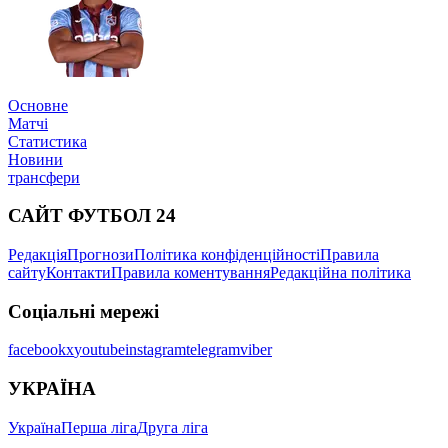
Основне
Матчі
Статистика
Новини
трансфери
САЙТ ФУТБОЛ 24
Редакція
Прогнози
Політика конфіденційності
Правила
сайту
Контакти
Правила коментування
Редакційна політика
Соціальні мережі
facebook
x
youtube
instagram
telegram
viber
УКРАЇНА
Україна
Перша ліга
Друга ліга