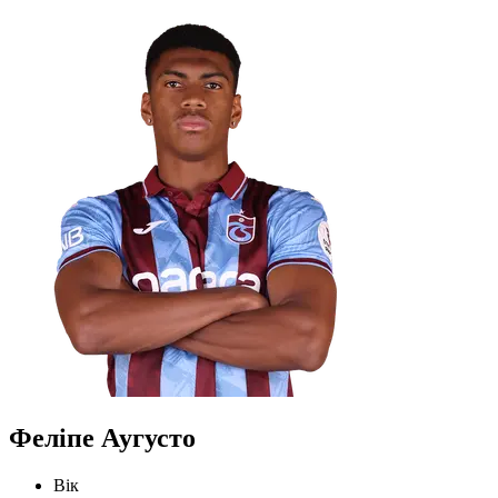
Феліпе Аугусто
Вік