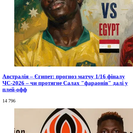
Австралія – Єгипет: прогноз матчу 1/16 фіналу
ЧС-2026 – чи протягне Салах "фараонів" далі у
плей-офф
14 796