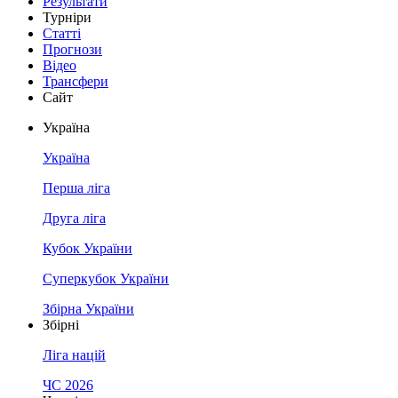
Результати
Турніри
Статті
Прогнози
Відео
Трансфери
Сайт
Україна
Україна
Перша ліга
Друга ліга
Кубок України
Суперкубок України
Збірна України
Збірні
Ліга націй
ЧС 2026