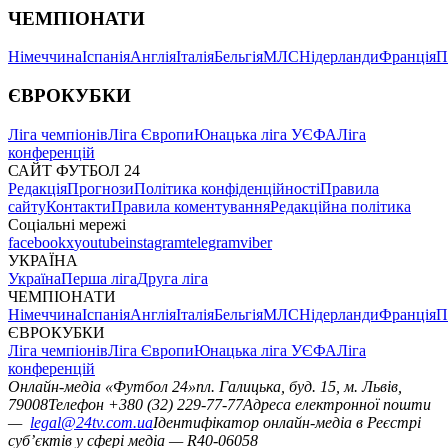
ЧЕМПІОНАТИ
Німеччина
Іспанія
Англія
Італія
Бельгія
МЛС
Нідерланди
Франція
П
ЄВРОКУБКИ
Ліга чемпіонів
Ліга Європи
Юнацька ліга УЄФА
Ліга
конференцій
САЙТ ФУТБОЛ 24
Редакція
Прогнози
Політика конфіденційності
Правила
сайту
Контакти
Правила коментування
Редакційна політика
Соціальні мережі
facebook
x
youtube
instagram
telegram
viber
УКРАЇНА
Україна
Перша ліга
Друга ліга
ЧЕМПІОНАТИ
Німеччина
Іспанія
Англія
Італія
Бельгія
МЛС
Нідерланди
Франція
П
ЄВРОКУБКИ
Ліга чемпіонів
Ліга Європи
Юнацька ліга УЄФА
Ліга
конференцій
Онлайн-медіа «Футбол 24»
пл. Галицька, буд. 15, м. Львів,
79008
Телефон +380 (32) 229-77-77
Адреса електронної пошти
—
legal@24tv.com.ua
Ідентифікатор онлайн-медіа в Реєстрі
суб’єктів у сфері медіа — R40-06058