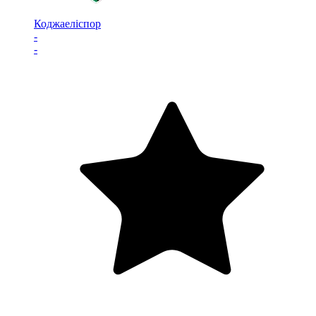
Коджаеліспор
-
-