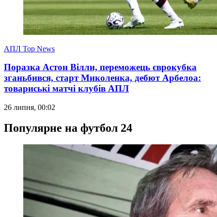
АПЛ Top News
Поразка Астон Вілли, переможець єврокубка
зганьбився, старт Миколенка, дебют Арбелоа:
товариські матчі клубів АПЛ
26 липня, 00:02
Популярне на футбол 24