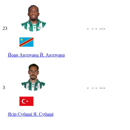
23
-
-
-
-
-
-
Йоан Андзуана
Й. Андзуана
3
-
-
-
-
-
-
Ясір Субаші
Я. Субаші