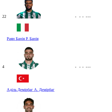
22
-
-
-
-
-
-
Раян Банія
Р. Банія
4
-
-
-
-
-
-
Аділь Демірбаг
А. Демірбаг