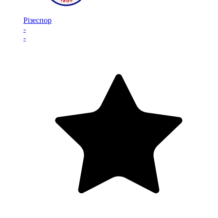
Різеспор
-
-