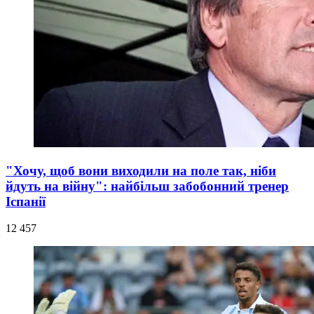
"Хочу, щоб вони виходили на поле так, ніби
йдуть на війну": найбільш забобонний тренер
Іспанії
12 457