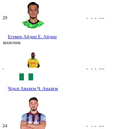
29
-
-
-
-
-
-
Егемен Айдин
Е. Айдин
захисник
-
-
-
-
-
-
-
Чідозі Авазієм
Ч. Авазієм
24
-
-
-
-
-
-