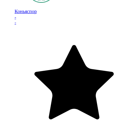
Коньяспор
-
-