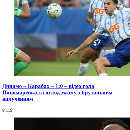
Динамо – Карабах – 1:0 – відео гола
Пономаренка та огляд матчу з брутальним
вилученням
9 119