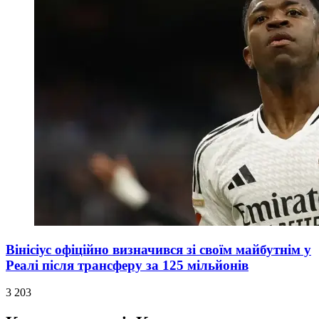
Вінісіус офіційно визначився зі своїм майбутнім у
Реалі після трансферу за 125 мільйонів
3 203