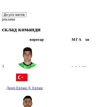
До усіх матчів
реклама
склад команди
воротар
М
Г
А
хв
1
-
-
-
-
-
-
Деніз Ерташ
Д. Ерташ