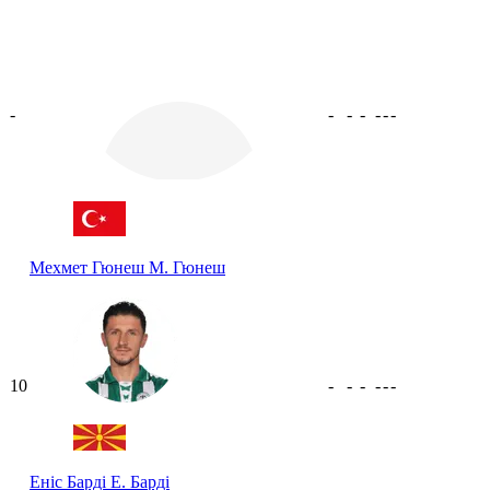
-
-
-
-
-
-
-
Мехмет Гюнеш
М. Гюнеш
10
-
-
-
-
-
-
Еніс Барді
Е. Барді