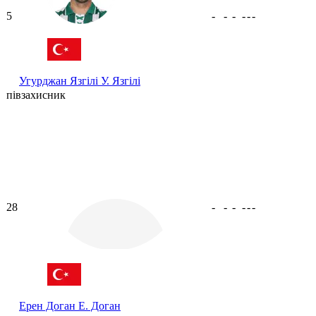
5
-
-
-
-
-
-
Угурджан Язгілі
У. Язгілі
півзахисник
28
-
-
-
-
-
-
Ерен Доган
Е. Доган