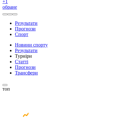
+
1
обране
Результати
Прогнози
Спорт
Новини спорту
Результати
Турніри
Статті
Прогнози
Трансфери
топ