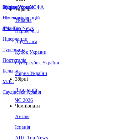
Збірна України
Італія
Суперкубок УЄФА
Україна
Німеччина
Ліга конференцій
Україна
Франція
ЛЧ - Top News
Перша ліга
Нідерланди
Друга ліга
Туреччина
Кубок України
Португалія
Суперкубок України
Бельгія
Збірна України
Збірні
МЛС
Ліга націй
Саудівська Аравія
ЧС 2026
Чемпіонати
Англія
Іспанія
АПЛ Top News