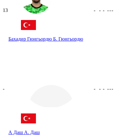
13
-
-
-
-
-
-
Бахадир Гюнгьордю
Б. Гюнгьордю
-
-
-
-
-
-
-
А Даш
А. Даш