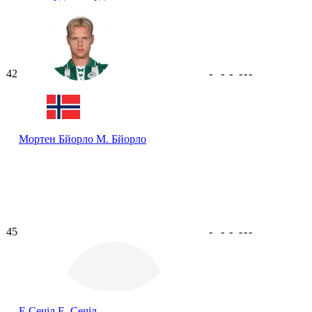
42
-
-
-
-
-
-
Мортен Бйорло
М. Бйорло
45
-
-
-
-
-
-
Е Сечіл
Е. Сечіл