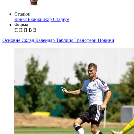
Стадіон
Конья Бююкшехір Стадіум
Форма
П
П
П
В
В
Основне
Склад
Календар
Таблиця
Трансфери
Новини