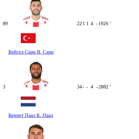
89
22
1
1
4
-
1926
ʼ
Вейсел Сари
В. Сари
3
34
-
-
4
-
2882
ʼ
Кеннет Паал
К. Паал