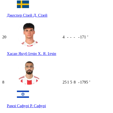
Джеспер Сізей
Д. Сізей
20
4
-
-
-
-
171
ʼ
Хасан Якуб Ілчін
Х. Я. Ілчін
8
25
1
5
8
-
1795
ʼ
Рамзі Сафурі
Р. Сафурі