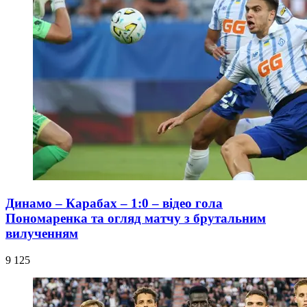
Динамо – Карабах – 1:0 – відео гола
Пономаренка та огляд матчу з брутальним
вилученням
9 125