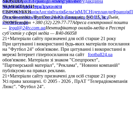
сайту
facebook
УКРАЇНА
Контакти
x
youtube
Правила коментування
instagram
telegram
viber
Редакційна
політика
Україна
ЧЕМПІОНАТИ
Перша ліга
Структура власності
Друга ліга
Німеччина
ЄВРОКУБКИ
Іспанія
Англія
Італія
Бельгія
МЛС
Нідерланди
Франція
П
Ліга чемпіонів
Онлайн-медіа «Футбол 24»
Ліга Європи
Юнацька ліга УЄФА
пл. Галицька, буд. 15, м. Львів,
Ліга
конференцій
79008
Телефон +380 (32) 229-77-77
Адреса електронної пошти
—
legal@24tv.com.ua
Ідентифікатор онлайн-медіа в Реєстрі
суб’єктів у сфері медіа — R40-06058
21+
Матеріали сайту призначені для осіб старше 21 року
При цитуванні і використанні будь-яких матеріалів посилання
на "Футбол 24" обов'язкове. При цитуванні і використанні в
мережі Інтернет гіперпосилання на сайт
football24.ua
обов'язкове. Матеріали зі знаком "Спецпроект",
"Партнерський матеріал", "Реклама", "Новини компаній"
публікуємо на правах реклами.
21+
Матеріали сайту призначені для осіб старше 21 року
Усi права захищенi. © 2005 -
2026
, ПрАТ "Телерадіокомпанія
Люкс". "Футбол 24".