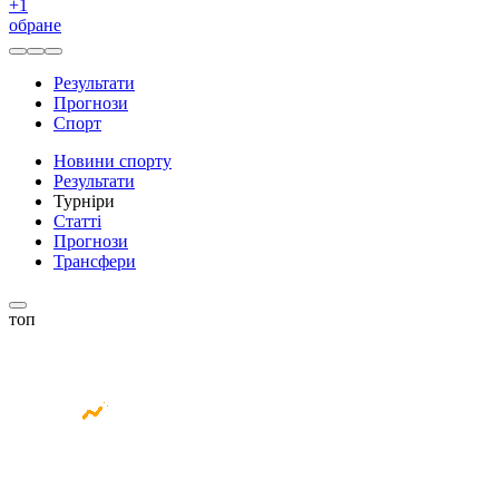
+
1
обране
Результати
Прогнози
Спорт
Новини спорту
Результати
Турніри
Статті
Прогнози
Трансфери
топ