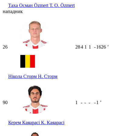
Таха Осман Özmert
Т. О. Özmert
нападник
26
28
4
1
1
-
1626
ʼ
Нікола Сторм
Н. Сторм
90
1
-
-
-
-
1
ʼ
Керем Каяарасі
К. Каяарасі