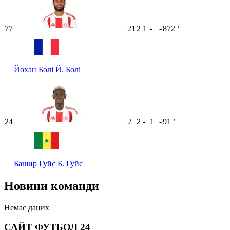
77
21
2
1
-
-
872
ʼ
Йохан Болі
Й. Болі
24
2
2
-
1
-
91
ʼ
Башир Гуйє
Б. Гуйє
Новини команди
Немає даних
САЙТ ФУТБОЛ 24