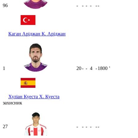
96
-
-
-
-
-
-
Каган Аріджан
К. Аріджан
1
20
-
-
4
-
1800
ʼ
Хуліан Куеста
Х. Куеста
захисник
27
-
-
-
-
-
-