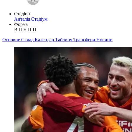
Стадіон
Анталія Стадіум
Форма
В
П
Н
П
П
Основне
Склад
Календар
Таблиця
Трансфери
Новини