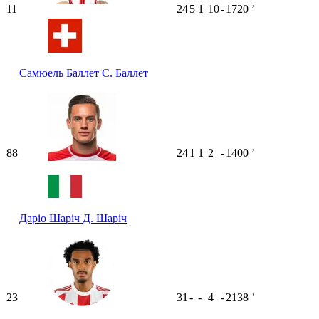
11
24
5
1
10
-
1720
ʼ
Самюель Баллет
С. Баллет
88
24
1
1
2
-
1400
ʼ
Даріо Шаріч
Д. Шаріч
23
31
-
-
4
-
2138
ʼ