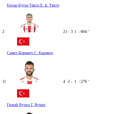
Енсар Бугра Тівсіз
Е. Б. Тівсіз
2
21
-
3
1
-
604
ʼ
Самет Каракоч
С. Каракоч
11
4
2
-
1
-
276
ʼ
Гюрай Вурал
Г. Вурал