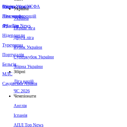
Збірна України
Італія
Суперкубок УЄФА
Україна
Німеччина
Ліга конференцій
Україна
Франція
ЛЧ - Top News
Перша ліга
Нідерланди
Друга ліга
Туреччина
Кубок України
Португалія
Суперкубок України
Бельгія
Збірна України
Збірні
МЛС
Ліга націй
Саудівська Аравія
ЧС 2026
Чемпіонати
Англія
Іспанія
АПЛ Top News