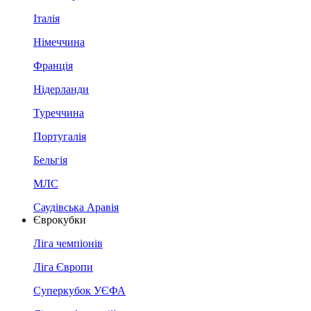
Італія
Німеччина
Франція
Нідерланди
Туреччина
Португалія
Бельгія
МЛС
Саудівська Аравія
Єврокубки
Ліга чемпіонів
Ліга Європи
Суперкубок УЄФА