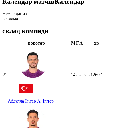
Календар матчів
Календар
Немає даних
реклама
склад команди
воротар
М
Г
А
хв
21
14
-
-
3
-
1260
ʼ
Абдулла Їгітер
А. Їгітер