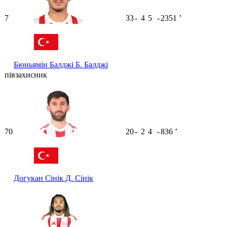
7
33
-
4
5
-
2351
ʼ
Бюньямін Балджі
Б. Балджі
півзахисник
70
20
-
2
4
-
836
ʼ
Догукан Сінік
Д. Сінік