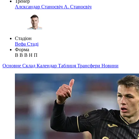
Тренер
Алєксандар Станоєвіч
А. Станоєвіч
Стадіон
Вефа Стаді
Форма
В
В
В
Н
П
Основне
Склад
Календар
Таблиця
Трансфери
Новини