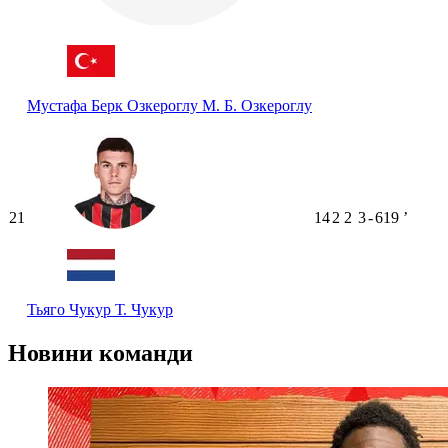
Мустафа Берк Озкероглу
М. Б. Озкероглу
21
14
2
2
3
-
619
ʼ
Тьяго Чукур
Т. Чукур
Новини команди