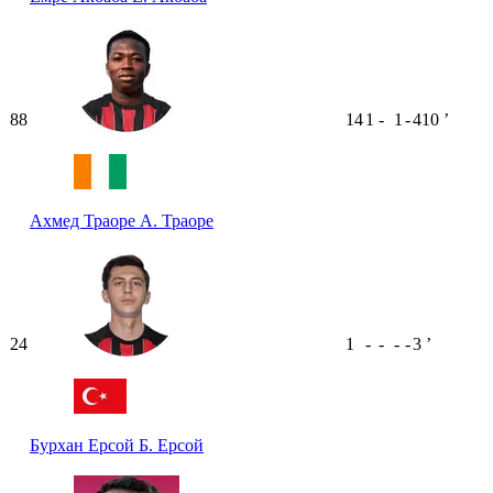
88
14
1
-
1
-
410
ʼ
Ахмед Траоре
А. Траоре
24
1
-
-
-
-
3
ʼ
Бурхан Ерсой
Б. Ерсой