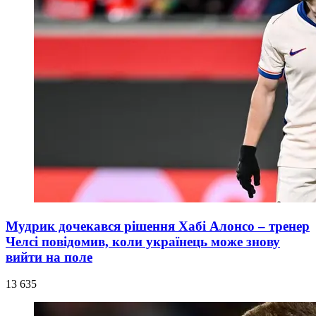
Мудрик дочекався рішення Хабі Алонсо – тренер
Челсі повідомив, коли українець може знову
вийти на поле
13 635