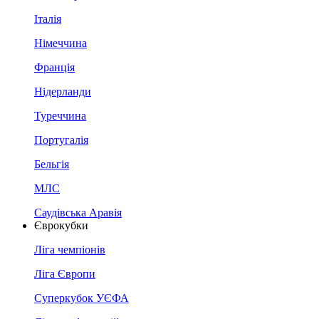
Італія
Німеччина
Франція
Нідерланди
Туреччина
Португалія
Бельгія
МЛС
Саудівська Аравія
Єврокубки
Ліга чемпіонів
Ліга Європи
Суперкубок УЄФА