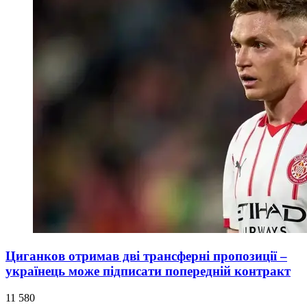
Циганков отримав дві трансферні пропозиції –
українець може підписати попередній контракт
11 580