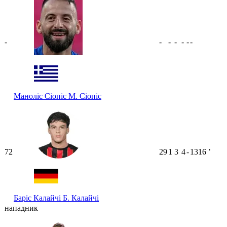
-
-
-
-
-
-
-
Маноліс Сіопіс
М. Сіопіс
72
29
1
3
4
-
1316
ʼ
Баріс Калайчі
Б. Калайчі
нападник