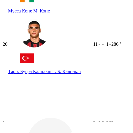
Мусса Коне
М. Коне
20
11
-
-
1
-
286
ʼ
Тарік Бугра Калпаклі
Т. Б. Калпаклі
-
-
-
-
-
-
-