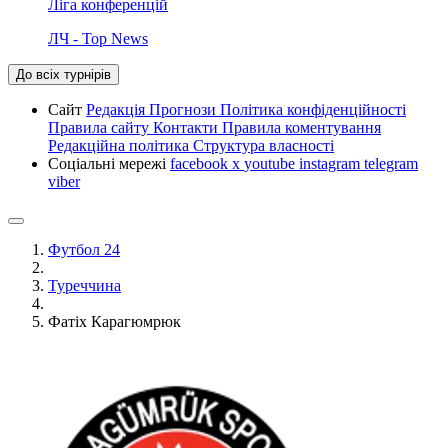
Ліга конференцій
ЛЧ - Top News
До всіх турнірів
Сайт
Редакція
Прогнози
Політика конфіденційності
Правила сайту
Контакти
Правила коментування
Редакційна політика
Структура власності
Соціальні мережі
facebook
x
youtube
instagram
telegram
viber
Футбол 24
Туреччина
Фатіх Карагюмрюк