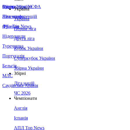
Збірна України
Італія
Суперкубок УЄФА
Україна
Німеччина
Ліга конференцій
Україна
Франція
ЛЧ - Top News
Перша ліга
Нідерланди
Друга ліга
Туреччина
Кубок України
Португалія
Суперкубок України
Бельгія
Збірна України
Збірні
МЛС
Ліга націй
Саудівська Аравія
ЧС 2026
Чемпіонати
Англія
Іспанія
АПЛ Top News