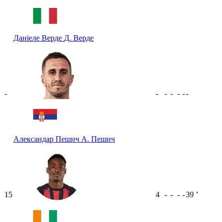
Даніеле Верде
Д. Верде
-
-
-
-
-
-
-
Александар Пешич
А. Пешич
15
4
-
-
-
-
39
ʼ