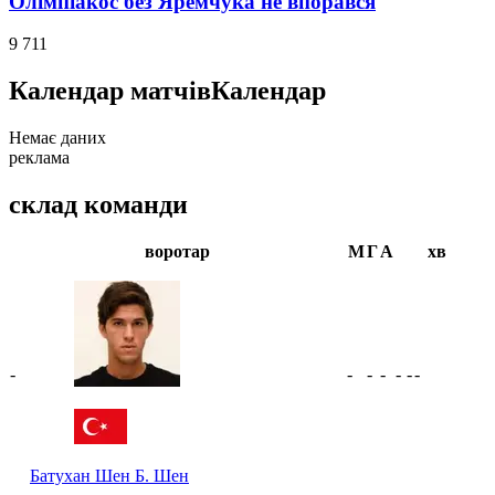
Олімпіакос без Яремчука не впорався
9 711
Календар матчів
Календар
Немає даних
реклама
склад команди
воротар
М
Г
А
хв
-
-
-
-
-
-
-
Батухан Шен
Б. Шен