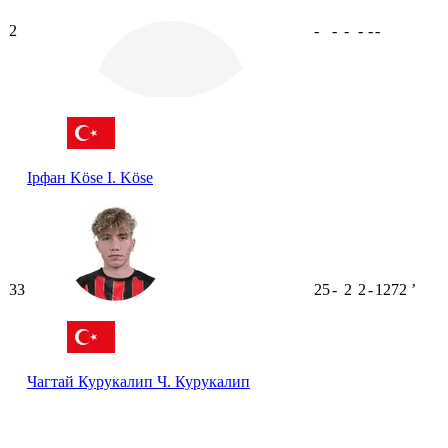
2
-
-
-
-
-
-
Ірфан Köse
І. Köse
33
25
-
2
2
-
1272
ʼ
Чагтай Курукалип
Ч. Курукалип