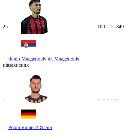
25
10
1
-
2
-
849
ʼ
Філіп Младеновіч
Ф. Младеновіч
півзахисник
-
-
-
-
-
-
-
Робін Ялчін
Р. Ялчін