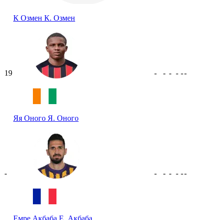
К Озмен
К. Озмен
19
-
-
-
-
-
-
Яя Оного
Я. Оного
-
-
-
-
-
-
-
Емре Акбаба
Е. Акбаба