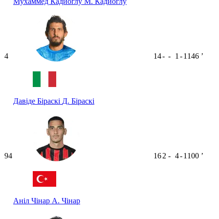
Мухаммед Кадиоглу
М. Кадиоглу
4
14
-
-
1
-
1146
ʼ
Давіде Біраскі
Д. Біраскі
94
16
2
-
4
-
1100
ʼ
Аніл Чінар
А. Чінар