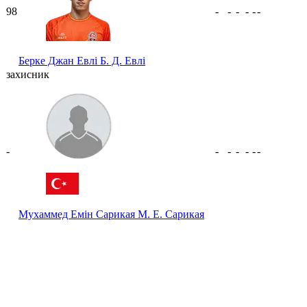
98
-
-
-
-
-
-
Берке Джан Евлі
Б. Д. Евлі
захисник
-
-
-
-
-
-
-
Мухаммед Емін Сарикая
М. Е. Сарикая