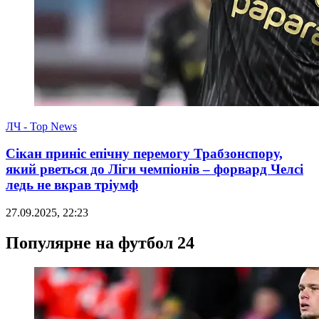
ЛЧ - Top News
Сікан приніс епічну перемогу Трабзонспору,
який рветься до Ліги чемпіонів – форвард Челсі
ледь не вкрав тріумф
27.09.2025, 22:23
Популярне на футбол 24