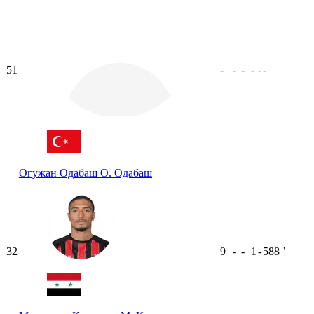
51
-
-
-
-
-
-
Огужан Одабаш
О. Одабаш
32
9
-
-
1
-
588
ʼ