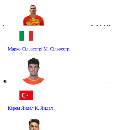
-
-
-
-
-
-
-
Марко Сільвестрі
М. Сільвестрі
96
-
-
-
-
-
-
Керем Яндал
К. Яндал