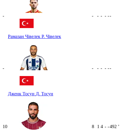
-
-
-
-
-
-
-
Рамазан Чівелек
Р. Чівелек
-
-
-
-
-
-
-
Дженк Тосун
Д. Тосун
10
8
1
4
-
-
492
ʼ