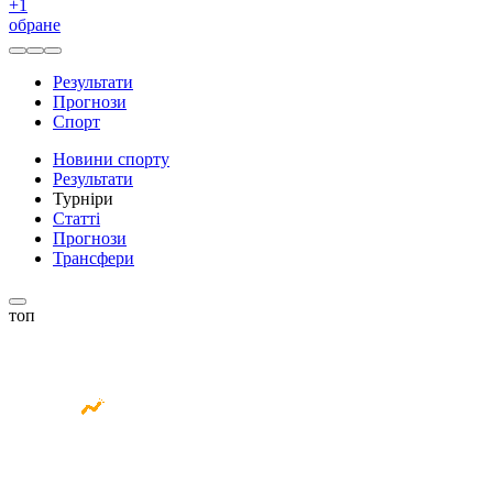
+
1
обране
Результати
Прогнози
Спорт
Новини спорту
Результати
Турніри
Статті
Прогнози
Трансфери
топ