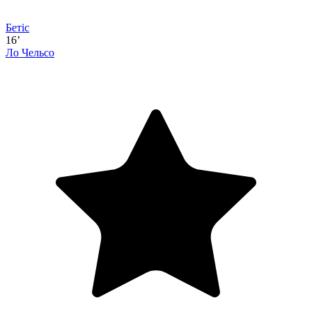
Бетіс
16’
Ло Чельсо