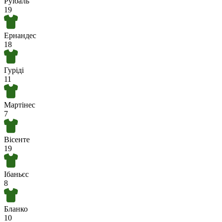
Руїбаль
19
Ернандес
18
Гуріді
11
Мартінес
7
Вісенте
19
Ібаньєс
8
Бланко
10