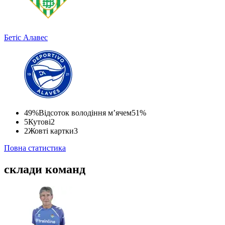
Бетіс
Алавес
49%
Відсоток володіння м’ячем
51%
5
Кутові
2
2
Жовті картки
3
Повна статистика
склади команд