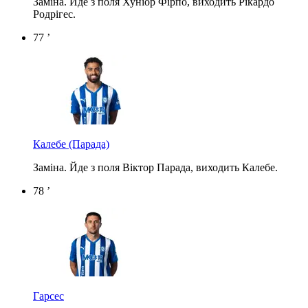
Заміна. Йде з поля Хуніор Фірпо, виходить Рікардо
Родрігес.
77 ’
Калебе
(Парада)
Заміна. Йде з поля Віктор Парада, виходить Калебе.
78 ’
Гарсес