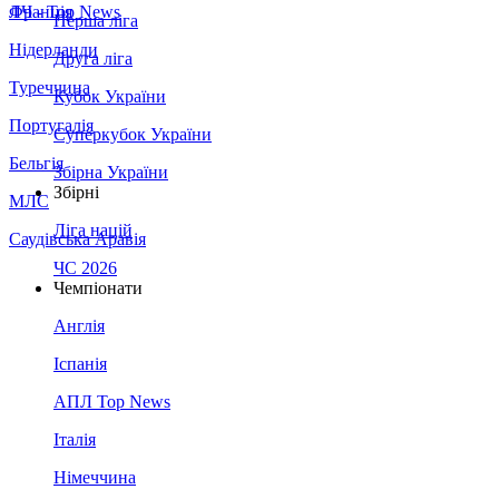
Франція
ЛЧ - Top News
Перша ліга
Нідерланди
Друга ліга
Туреччина
Кубок України
Португалія
Суперкубок України
Бельгія
Збірна України
Збірні
МЛС
Ліга націй
Саудівська Аравія
ЧС 2026
Чемпіонати
Англія
Іспанія
АПЛ Top News
Італія
Німеччина