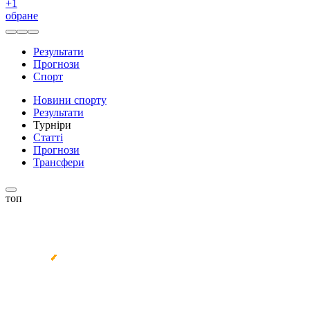
+
1
обране
Результати
Прогнози
Спорт
Новини спорту
Результати
Турніри
Статті
Прогнози
Трансфери
топ