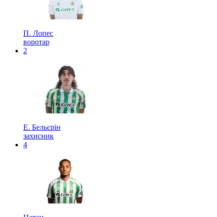
П. Лопес
воротар
2
Е. Бельєрін
захисник
4