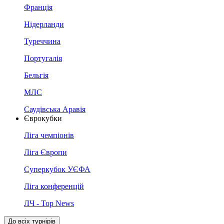
Франція
Нідерланди
Туреччина
Португалія
Бельгія
МЛС
Саудівська Аравія
Єврокубки
Ліга чемпіонів
Ліга Європи
Суперкубок УЄФА
Ліга конференцій
ЛЧ - Top News
До всіх турнірів