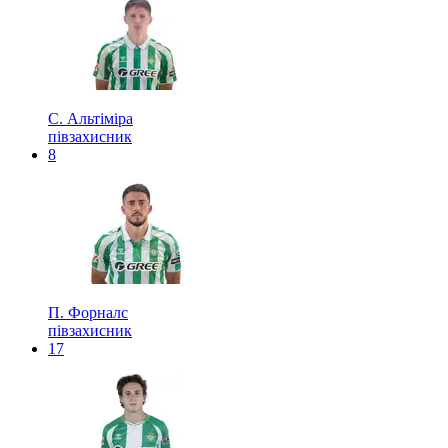
С. Альтіміра
півзахисник
8
П. Форналс
півзахисник
17