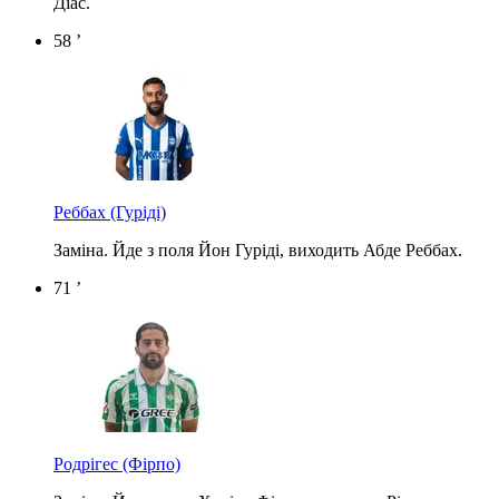
Діас.
58 ’
Реббах
(Гуріді)
Заміна. Йде з поля Йон Гуріді, виходить Абде Реббах.
71 ’
Родрігес
(Фірпо)