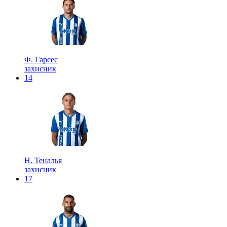
Ф. Гарсес
захисник
14
Н. Теналья
захисник
17