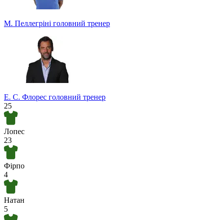
М. Пеллегріні
головний тренер
Е. С. Флорес
головний тренер
25
Лопес
23
Фірпо
4
Натан
5