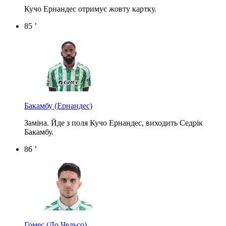
Кучо Ернандес отримує жовту картку.
85 ’
Бакамбу
(Ернандес)
Заміна. Йде з поля Кучо Ернандес, виходить Седрік
Бакамбу.
86 ’
Гомес
(Ло Чельсо)