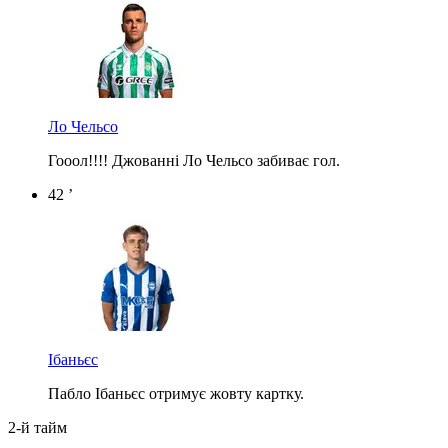
Ло Чельсо
Гооол!!!! Джованні Ло Чельсо забиває гол.
42 ’
Ібаньєс
Пабло Ібаньєс отримує жовту картку.
2-й тайм