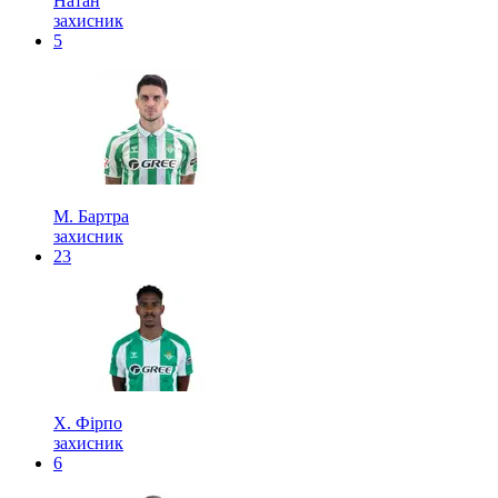
Натан
захисник
5
М. Бартра
захисник
23
Х. Фірпо
захисник
6