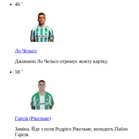
46 ’
Ло Чельсо
Джованні Ло Чельсо отримує жовту картку.
58 ’
Гарсія
(Рікельме)
Заміна. Йде з поля Родріго Рікельме, виходить Пабло
Гарсія.