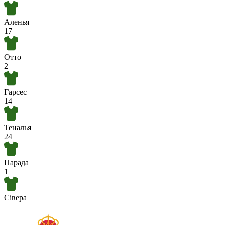
Аленья
17
Отто
2
Гарсес
14
Теналья
24
Парада
1
Сівера