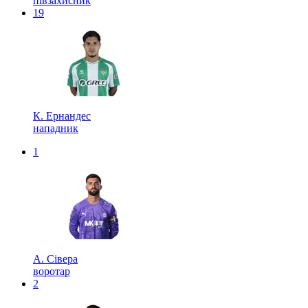
півзахисник
19
К. Ернандес
нападник
1
А. Сівера
воротар
2