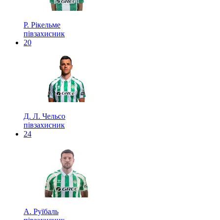
Р. Рікельме
півзахисник
20
Д. Л. Чельсо
півзахисник
24
А. Руїбаль