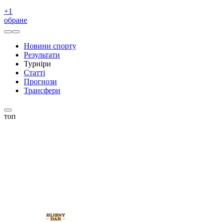
+
1
обране
Новини спорту
Результати
Турніри
Статті
Прогнози
Трансфери
топ