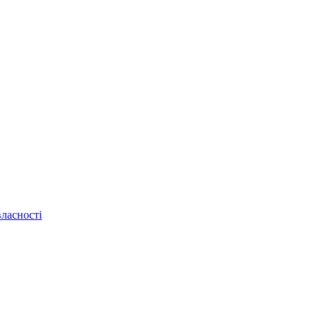
ласності