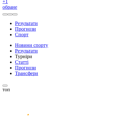
+
1
обране
Результати
Прогнози
Спорт
Новини спорту
Результати
Турніри
Статті
Прогнози
Трансфери
топ