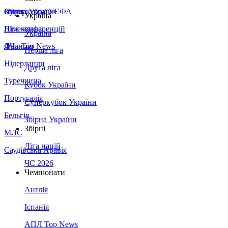
Збірна України
Італія
Суперкубок УЄФА
Україна
Німеччина
Ліга конференцій
Україна
Франція
ЛЧ - Top News
Перша ліга
Нідерланди
Друга ліга
Туреччина
Кубок України
Португалія
Суперкубок України
Бельгія
Збірна України
Збірні
МЛС
Ліга націй
Саудівська Аравія
ЧС 2026
Чемпіонати
Англія
Іспанія
АПЛ Top News