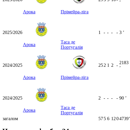
ʼ
Арока
Прімейра-ліга
2025/2026
1
-
-
-
-
3
ʼ
Таса де
Арока
Португалія
2183
2024/2025
25
2
1
2
-
ʼ
Арока
Прімейра-ліга
2024/2025
2
-
-
-
-
90
ʼ
Таса де
Арока
Португалія
загалом
57
5
6
12
0
4739ʼ