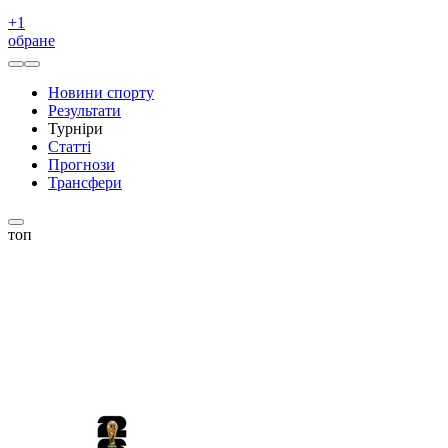
+
1
обране
Новини спорту
Результати
Турніри
Статті
Прогнози
Трансфери
топ