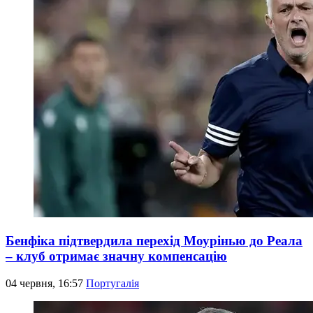
Бенфіка підтвердила перехід Моурінью до Реала
– клуб отримає значну компенсацію
04 червня, 16:57
Португалія