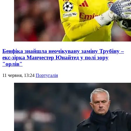
Бенфіка знайшла неочікувану заміну Трубіну –
екс-зірка Манчестер Юнайтед у полі зору
"орлів"
11 червня, 13:24
Португалія