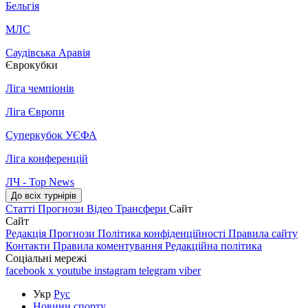
Бельгія
МЛС
Саудівська Аравія
Єврокубки
Ліга чемпіонів
Ліга Європи
Суперкубок УЄФА
Ліга конференцій
ЛЧ - Top News
До всіх турнірів
Статті
Прогнози
Відео
Трансфери
Сайт
Сайт
Редакція
Прогнози
Політика конфіденційності
Правила сайту
Контакти
Правила коментування
Редакційна політика
Соціальні мережі
facebook
x
youtube
instagram
telegram
viber
Укр
Рус
Новини спорту