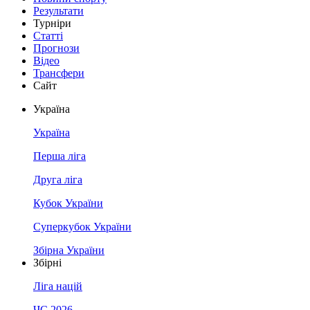
Результати
Турніри
Статті
Прогнози
Відео
Трансфери
Сайт
Україна
Україна
Перша ліга
Друга ліга
Кубок України
Суперкубок України
Збірна України
Збірні
Ліга націй
ЧС 2026