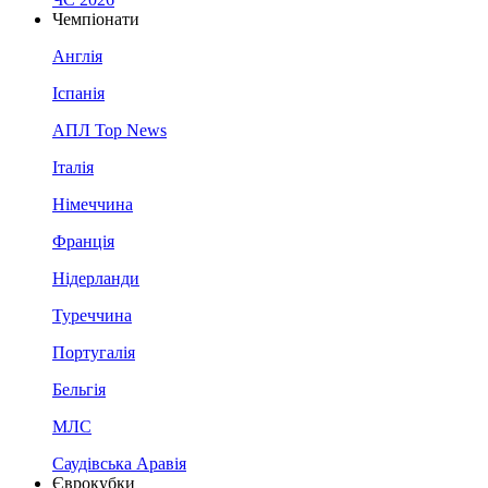
Чемпіонати
Англія
Іспанія
АПЛ Top News
Італія
Німеччина
Франція
Нідерланди
Туреччина
Португалія
Бельгія
МЛС
Саудівська Аравія
Єврокубки