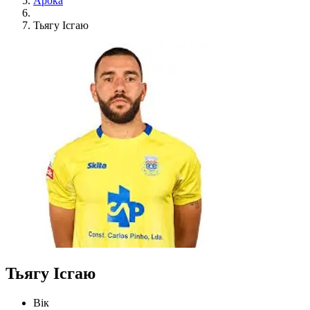
Арока
Тьягу Ісгаю
Тьягу Ісгаю
Вік