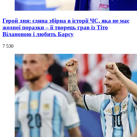
Герой дня: єдина збірна в історії ЧС, яка не має
жодної поразки – її творець грав із Тіто
Вілановою і любить Барсу
7 530