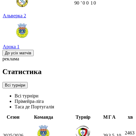
90
ʼ
0
0
1
0
Альверка
2
Арока
1
До усіх матчів
реклама
Статистика
Всі турніри
Всі турніри
Прімейра-ліга
Таса де Португалія
Сезон
Команда
Турнір
М
Г
А
хв
2463
2025/2026
29
3
5
10
-