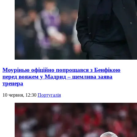
Моурінью офіційно попрощався з Бенфікою
перед вояжем у Мадрид – щемлива заява
тренера
10 червня, 12:30
Португалія