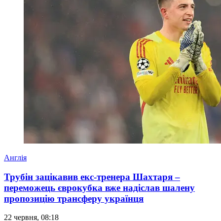
Англія
Трубін зацікавив екс-тренера Шахтаря –
переможець єврокубка вже надіслав шалену
пропозицію трансферу українця
22 червня, 08:18