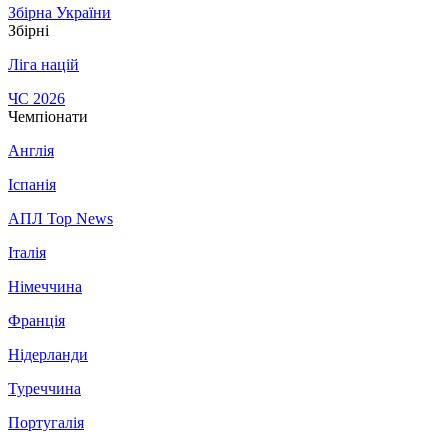
Збірна України
Збірні
Ліга націй
ЧС 2026
Чемпіонати
Англія
Іспанія
АПЛ Top News
Італія
Німеччина
Франція
Нідерланди
Туреччина
Португалія