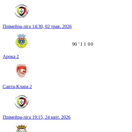
Прімейра-ліга
14:30,
02 трав. 2026
90
ʼ
1
1
0
0
Арока
2
Санта-Клара
2
Прімейра-ліга
19:15,
24 квіт. 2026