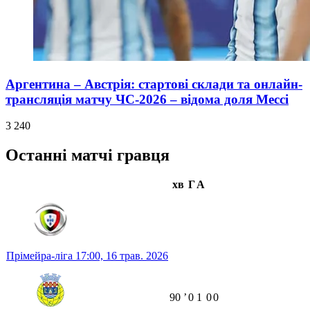
Аргентина – Австрія: стартові склади та онлайн-
трансляція матчу ЧС-2026 – відома доля Мессі
3 240
Останні матчі гравця
хв
Г
А
Прімейра-ліга
17:00,
16 трав. 2026
90
ʼ
0
1
0
0