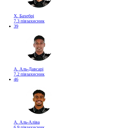
Х. Бахебрі
7.3
півзахисник
39
А. Аль-Давсарі
7.2
півзахисник
46
А. Аль-Аліва
6.9
півзахисник