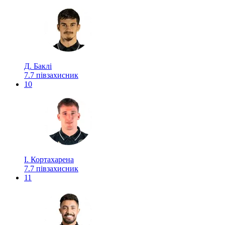
Д. Баклі
7.7
півзахисник
10
І. Кортахарена
7.7
півзахисник
11