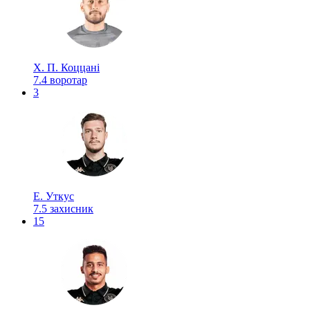
Х. П. Коццані
7.4
воротар
3
Е. Уткус
7.5
захисник
15