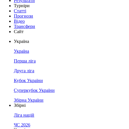
Результати
Турніри
Статті
Прогнози
Відео
Трансфери
Сайт
Україна
Україна
Перша ліга
Друга ліга
Кубок України
Суперкубок України
Збірна України
Збірні
Ліга націй
ЧС 2026