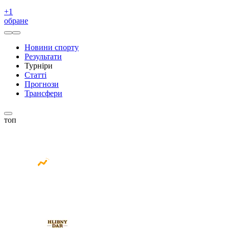
+
1
обране
Новини спорту
Результати
Турніри
Статті
Прогнози
Трансфери
топ