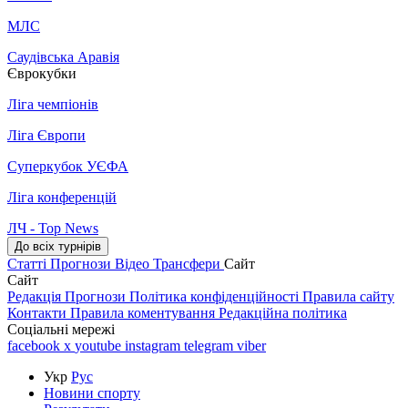
МЛС
Саудівська Аравія
Єврокубки
Ліга чемпіонів
Ліга Європи
Суперкубок УЄФА
Ліга конференцій
ЛЧ - Top News
До всіх турнірів
Статті
Прогнози
Відео
Трансфери
Сайт
Сайт
Редакція
Прогнози
Політика конфіденційності
Правила сайту
Контакти
Правила коментування
Редакційна політика
Соціальні мережі
facebook
x
youtube
instagram
telegram
viber
Укр
Рус
Новини спорту