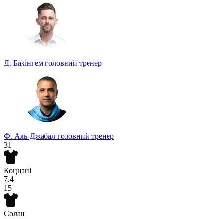
Д. Бакінгем
головний тренер
Ф. Аль-Джабал
головний тренер
31
Коццані
7.4
15
Солан