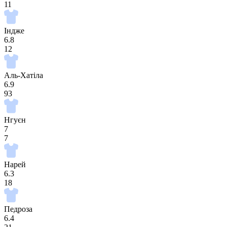
11
Індже
6.8
12
Аль-Хатіла
6.9
93
Нгуєн
7
7
Нарей
6.3
18
Педроза
6.4