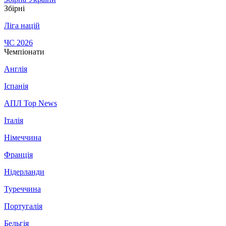
Збірні
Ліга націй
ЧС 2026
Чемпіонати
Англія
Іспанія
АПЛ Top News
Італія
Німеччина
Франція
Нідерланди
Туреччина
Португалія
Бельгія