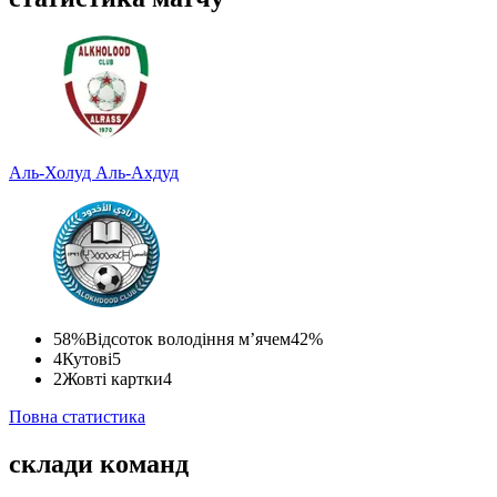
Аль-Холуд
Аль-Ахдуд
58%
Відсоток володіння м’ячем
42%
4
Кутові
5
2
Жовті картки
4
Повна статистика
склади команд