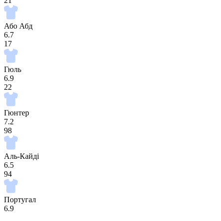
21
Або Абд
6.7
17
Гюль
6.9
22
Гюнтер
7.2
98
Аль-Кайді
6.5
94
Португал
6.9