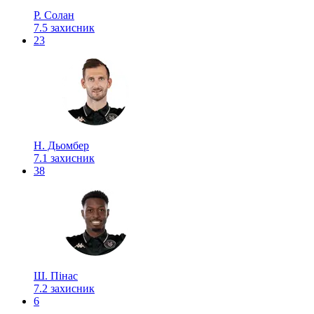
Р. Солан
7.5
захисник
23
Н. Дьомбер
7.1
захисник
38
Ш. Пінас
7.2
захисник
6