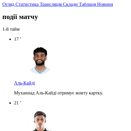
Огляд
Статистика
Трансляція
Склади
Таблиця
Новини
події матчу
1-й тайм
17 ’
Аль-Кайді
Муханнад Аль-Кайді отримує жовту картку.
21 ’