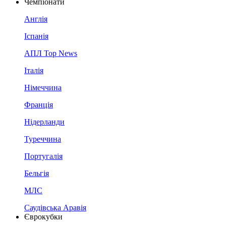
Чемпіонати
Англія
Іспанія
АПЛ Top News
Італія
Німеччина
Франція
Нідерланди
Туреччина
Португалія
Бельгія
МЛС
Саудівська Аравія
Єврокубки