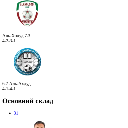
Аль-Холуд
7.3
4-2-3-1
6.7
Аль-Ахдуд
4-1-4-1
Основний склад
31