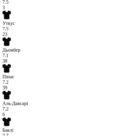
7.5
3
Уткус
7.5
23
Дьомбер
7.1
38
Пінас
7.2
39
Аль-Давсарі
7.2
6
Баклі
7.7