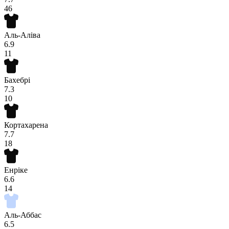
46
Аль-Аліва
6.9
11
Бахебрі
7.3
10
Кортахарена
7.7
18
Енріке
6.6
14
Аль-Аббас
6.5