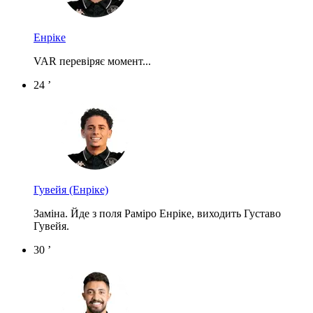
Енріке
VAR перевіряє момент...
24 ’
Гувейя
(Енріке)
Заміна. Йде з поля Раміро Енріке, виходить Густаво
Гувейя.
30 ’