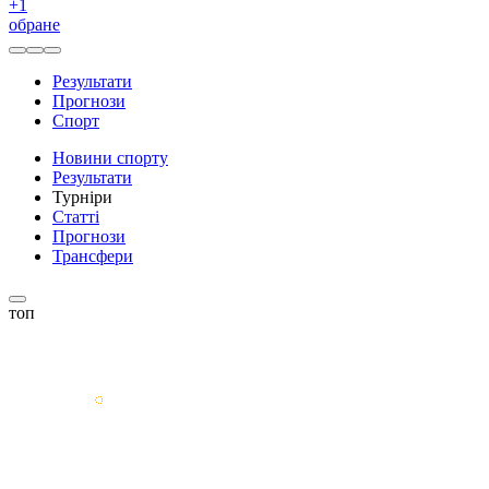
+
1
обране
Результати
Прогнози
Спорт
Новини спорту
Результати
Турніри
Статті
Прогнози
Трансфери
топ