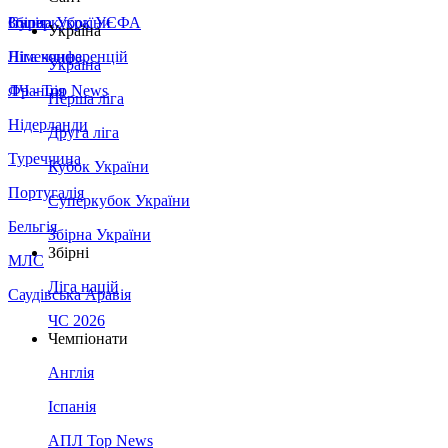
Збірна України
Італія
Суперкубок УЄФА
Україна
Німеччина
Ліга конференцій
Україна
Франція
ЛЧ - Top News
Перша ліга
Нідерланди
Друга ліга
Туреччина
Кубок України
Португалія
Суперкубок України
Бельгія
Збірна України
Збірні
МЛС
Ліга націй
Саудівська Аравія
ЧС 2026
Чемпіонати
Англія
Іспанія
АПЛ Top News