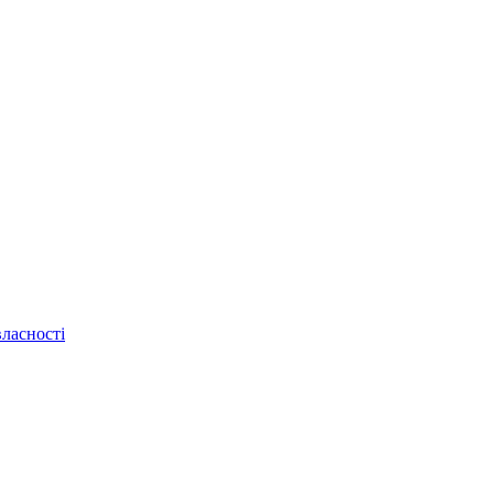
ласності