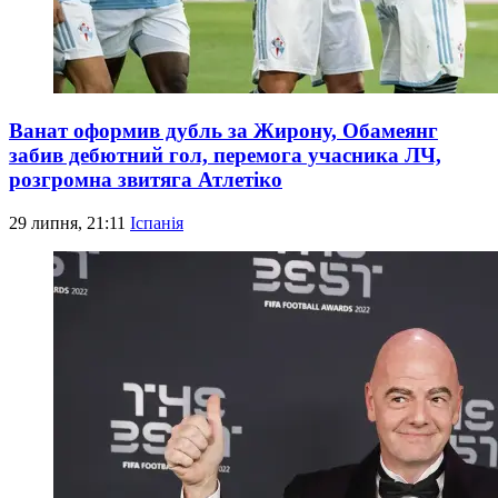
Ванат оформив дубль за Жирону, Обамеянг
забив дебютний гол, перемога учасника ЛЧ,
розгромна звитяга Атлетіко
29 липня, 21:11
Іспанія