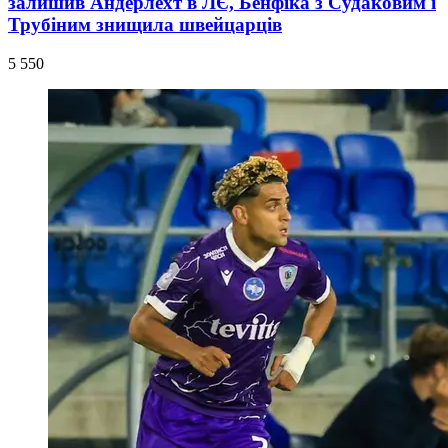
залишив Андерлехт в ЛЄ, Бенфіка з Судаковим і
Трубіним знищила швейцарців
5 550