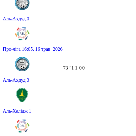
Аль-Ахдуд
0
Про-ліга
16:05,
16 трав. 2026
73
ʼ
1
1
0
0
Аль-Ахдуд
3
Аль-Халідж
1