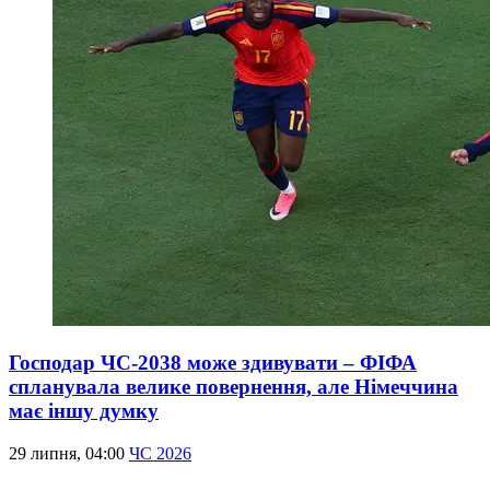
Господар ЧС-2038 може здивувати – ФІФА
спланувала велике повернення, але Німеччина
має іншу думку
29 липня, 04:00
ЧС 2026