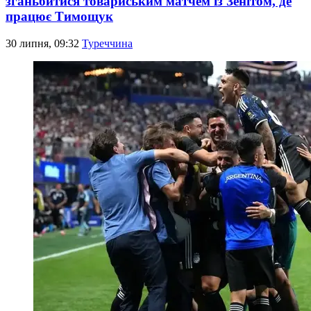
зганьбитися товариським матчем із Зенітом, де
працює Тимощук
30 липня, 09:32
Туреччина