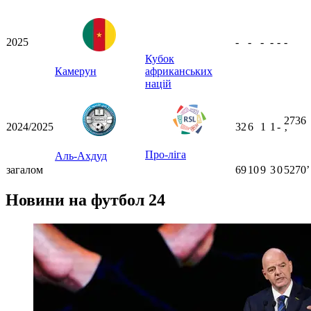
2025
-
-
-
-
-
-
Кубок
Камерун
африканських
націй
2736
2024/2025
32
6
1
1
-
ʼ
Про-ліга
Аль-Ахдуд
загалом
69
10
9
3
0
5270ʼ
Новини на футбол 24