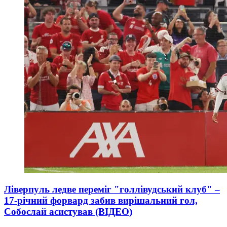
Ліверпуль ледве переміг "голлівудський клуб" –
17-річний форвард забив вирішальний гол,
Собослай асистував (ВІДЕО)