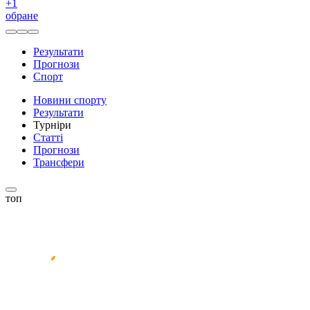
+
1
обране
Результати
Прогнози
Спорт
Новини спорту
Результати
Турніри
Статті
Прогнози
Трансфери
топ