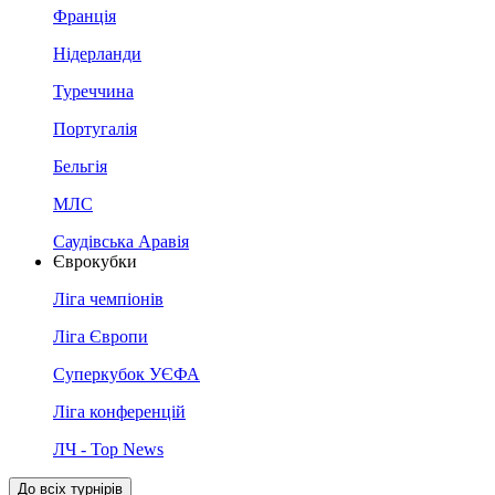
Франція
Нідерланди
Туреччина
Португалія
Бельгія
МЛС
Саудівська Аравія
Єврокубки
Ліга чемпіонів
Ліга Європи
Суперкубок УЄФА
Ліга конференцій
ЛЧ - Top News
До всіх турнірів