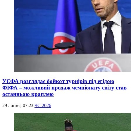
УЄФА розглядає бойкот турнірів під егідою
ФІФА – можливий продаж чемпіонату світу став
останньою краплею
29 липня, 07:23
ЧС 2026