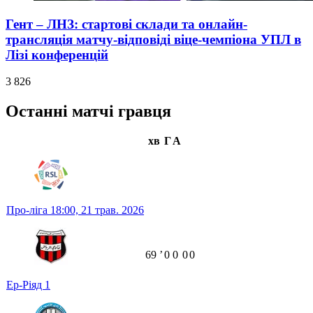
Гент – ЛНЗ: стартові склади та онлайн-
трансляція матчу-відповіді віце-чемпіона УПЛ в
Лізі конференцій
3 826
Останні матчі гравця
хв
Г
А
Про-ліга
18:00,
21 трав. 2026
69
ʼ
0
0
0
0
Ер-Ріяд
1