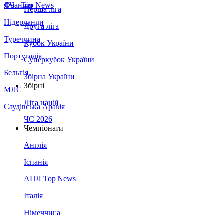
Франція
ЛЧ - Top News
Перша ліга
Нідерланди
Друга ліга
Туреччина
Кубок України
Португалія
Суперкубок України
Бельгія
Збірна України
Збірні
МЛС
Ліга націй
Саудівська Аравія
ЧС 2026
Чемпіонати
Англія
Іспанія
АПЛ Top News
Італія
Німеччина