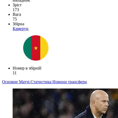
нападник
Зріст
173
Вага
75
Збірна
Камерун
Номер в збірній
11
Основне
Матчі
Статистика
Новини
трансфери