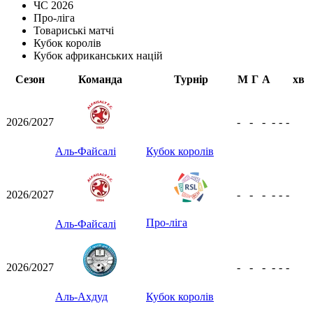
ЧС 2026
Про-ліга
Товариські матчі
Кубок королів
Кубок африканських націй
Сезон
Команда
Турнір
М
Г
А
хв
2026/2027
-
-
-
-
-
-
Аль-Файсалі
Кубок королів
2026/2027
-
-
-
-
-
-
Про-ліга
Аль-Файсалі
2026/2027
-
-
-
-
-
-
Аль-Ахдуд
Кубок королів