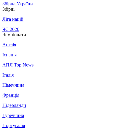
Збірна України
Збірні
Ліга націй
ЧС 2026
Чемпіонати
Англія
Іспанія
АПЛ Top News
Італія
Німеччина
Франція
Нідерланди
Туреччина
Португалія