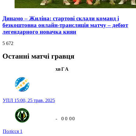
Динамо – Жиліна: стартові склади команд і
безкоштовна онлайн-трансляція матчу – дебют
легендарного новачка киян
5 672
Останні матчі гравця
хв
Г
А
УПЛ
15:00,
25 трав. 2025
-
0
0
0
0
Полісся
1