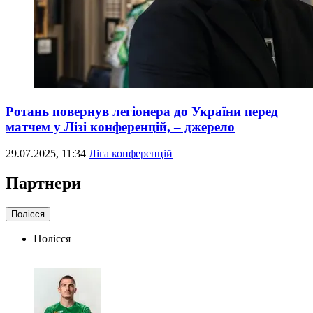
Ротань повернув легіонера до України перед
матчем у Лізі конференцій, – джерело
29.07.2025, 11:34
Ліга конференцій
Партнери
Полісся
Полісся