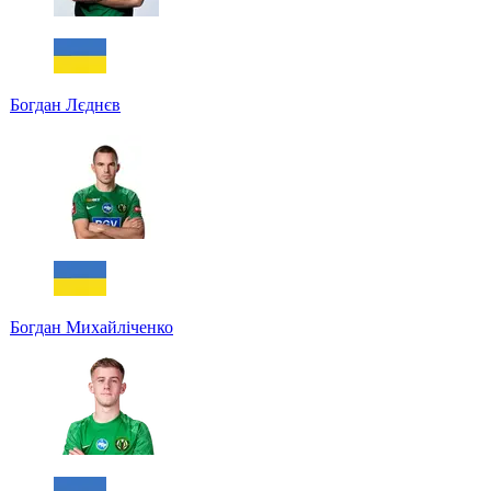
Богдан Лєднєв
Богдан Михайліченко