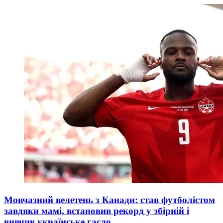
Мовчазний велетень з Канади: став футболістом
завдяки мамі, встановив рекорд у збірній і
вивчив українське гасло