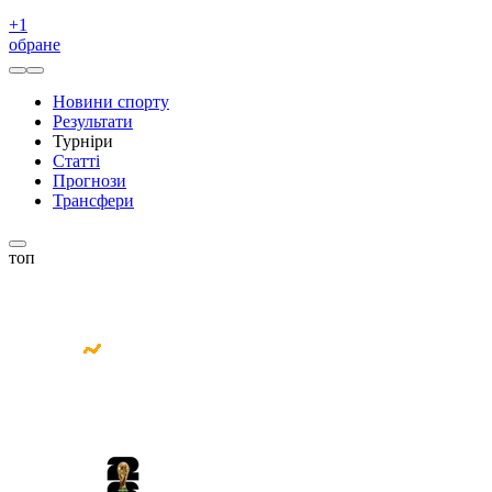
+
1
обране
Новини спорту
Результати
Турніри
Статті
Прогнози
Трансфери
топ