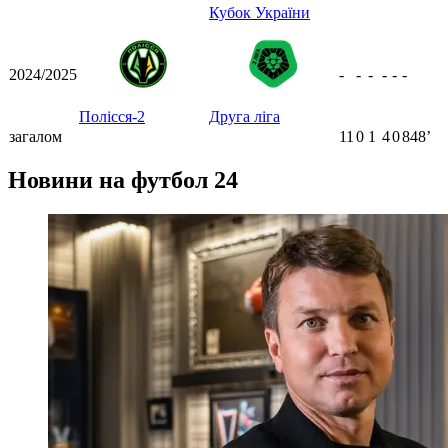
Кубок України
2024/2025
-
-
-
-
-
-
Полісся-2
Друга ліга
загалом
11
0
1
4
0
848ʼ
Новини на футбол 24