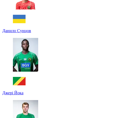
Данило Сунцов
Джері Йока