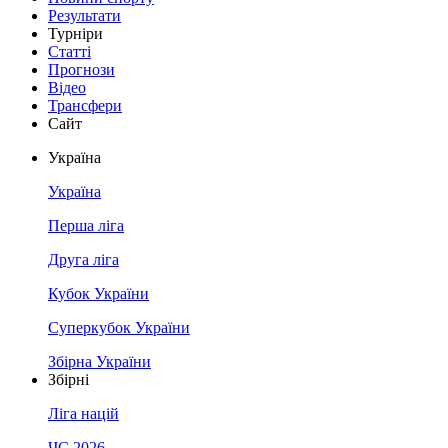
Результати
Турніри
Статті
Прогнози
Відео
Трансфери
Сайт
Україна
Україна
Перша ліга
Друга ліга
Кубок України
Суперкубок України
Збірна України
Збірні
Ліга націй
ЧС 2026