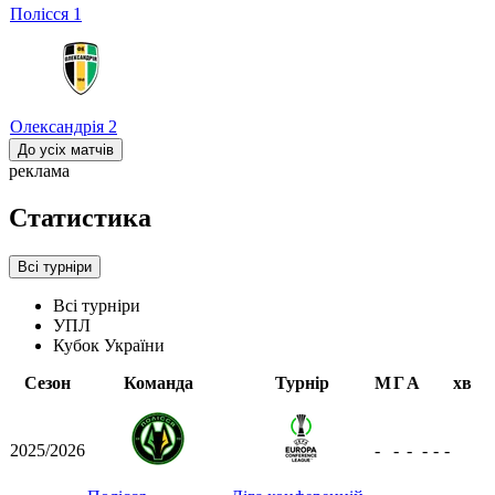
Полісся
1
Олександрія
2
До усіх матчів
реклама
Статистика
Всі турніри
Всі турніри
УПЛ
Кубок України
Сезон
Команда
Турнір
М
Г
А
хв
2025/2026
-
-
-
-
-
-