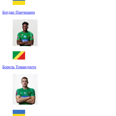
Богдан Панчишин
Борель Томандзото