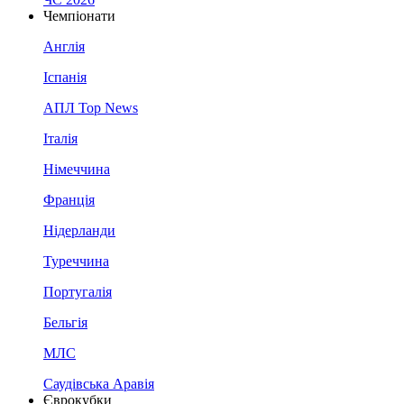
Чемпіонати
Англія
Іспанія
АПЛ Top News
Італія
Німеччина
Франція
Нідерланди
Туреччина
Португалія
Бельгія
МЛС
Саудівська Аравія
Єврокубки