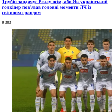
Трубін завдячує Реалу всім, або Як український
голкіпер пов'язав головні моменти ЛЧ із
світовим грандом
9 303