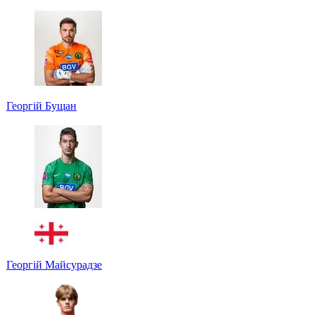
Георгій Бущан
Георгій Майсурадзе