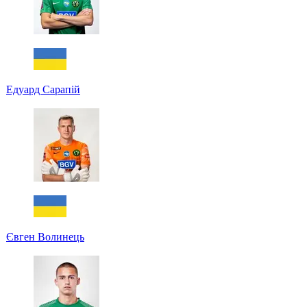
Едуард Сарапій
Євген Волинець