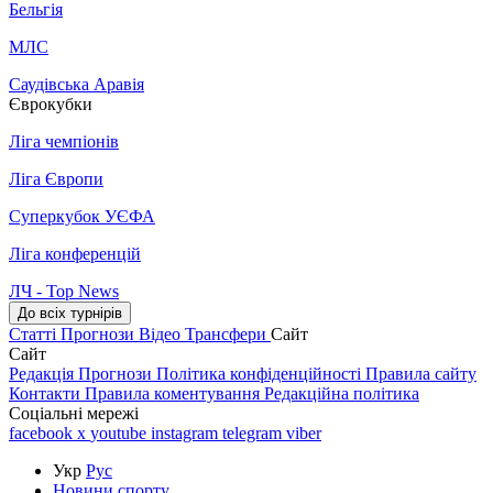
Бельгія
МЛС
Саудівська Аравія
Єврокубки
Ліга чемпіонів
Ліга Європи
Суперкубок УЄФА
Ліга конференцій
ЛЧ - Top News
До всіх турнірів
Статті
Прогнози
Відео
Трансфери
Сайт
Сайт
Редакція
Прогнози
Політика конфіденційності
Правила сайту
Контакти
Правила коментування
Редакційна політика
Соціальні мережі
facebook
x
youtube
instagram
telegram
viber
Укр
Рус
Новини спорту