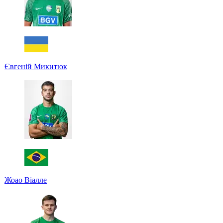
Євгеній Микитюк
Жоао Віалле