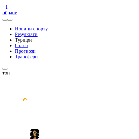
+
1
обране
Новини спорту
Результати
Турніри
Статті
Прогнози
Трансфери
топ