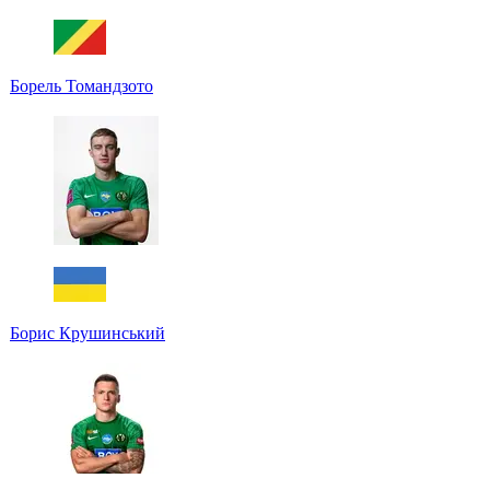
Борель Томандзото
Борис Крушинський