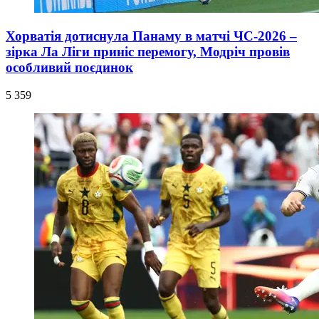
Хорватія дотиснула Панаму в матчі ЧС-2026 –
зірка Ла Ліги приніс перемогу, Модріч провів
особливий поєдинок
5 359