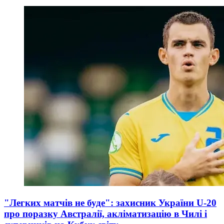
"Легких матчів не буде": захисник України U-20
про поразку Австралії, акліматизацію в Чилі і