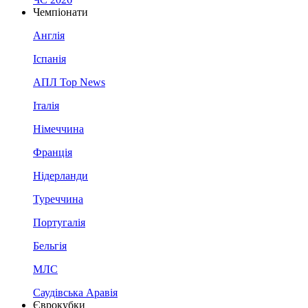
Чемпіонати
Англія
Іспанія
АПЛ Top News
Італія
Німеччина
Франція
Нідерланди
Туреччина
Португалія
Бельгія
МЛС
Саудівська Аравія
Єврокубки