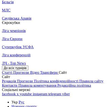
Бельгія
МЛС
Саудівська Аравія
Єврокубки
Ліга чемпіонів
Ліга Європи
Суперкубок УЄФА
Ліга конференцій
ЛЧ - Top News
До всіх турнірів
Статті
Прогнози
Відео
Трансфери
Сайт
Сайт
Редакція
Прогнози
Політика конфіденційності
Правила сайту
Контакти
Правила коментування
Редакційна політика
Соціальні мережі
facebook
x
youtube
instagram
telegram
viber
Укр
Рус
Новини спорту