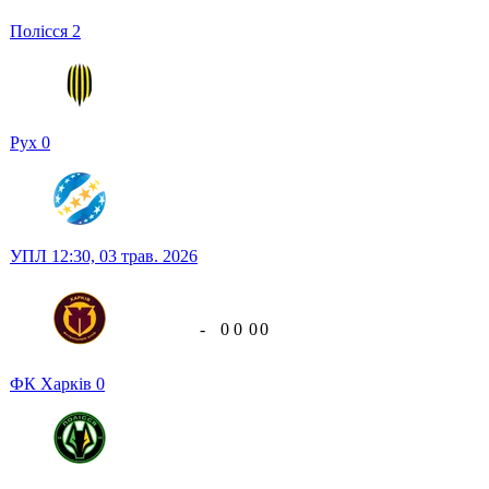
Полісся
2
Рух
0
УПЛ
12:30,
03 трав. 2026
-
0
0
0
0
ФК Харків
0