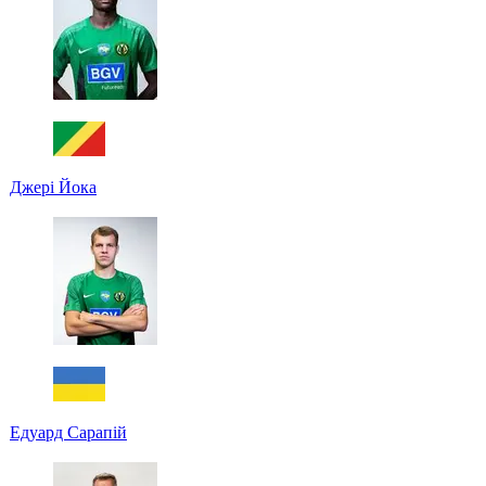
Джері Йока
Едуард Сарапій