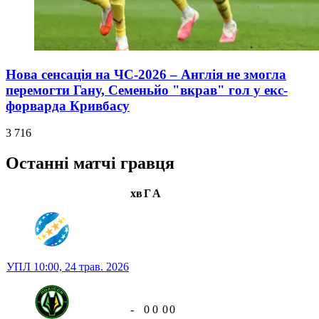
Нова сенсація на ЧС-2026 – Англія не змогла
перемогти Гану, Семеньйо "вкрав" гол у екс-
форварда Кривбасу
3 716
Останні матчі гравця
хв
Г
А
УПЛ
10:00,
24 трав. 2026
-
0
0
0
0