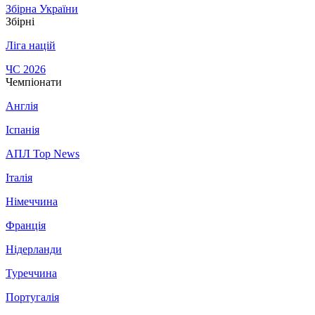
Збірна України
Збірні
Ліга націй
ЧС 2026
Чемпіонати
Англія
Іспанія
АПЛ Top News
Італія
Німеччина
Франція
Нідерланди
Туреччина
Португалія