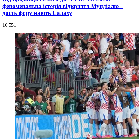
феноменальна історія відкриття Мундіалю –
дасть фору навіть Салаху
10 551