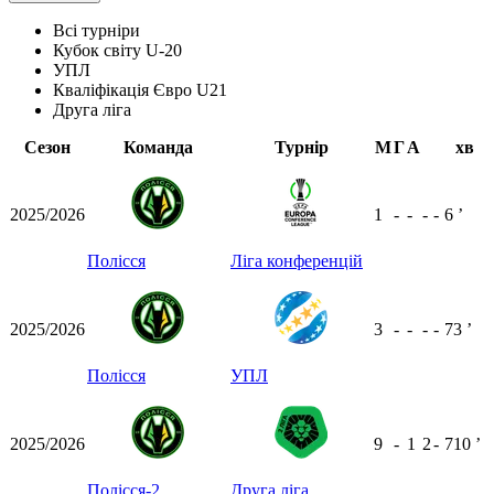
Всі турніри
Кубок світу U-20
УПЛ
Кваліфікація Євро U21
Друга ліга
Сезон
Команда
Турнір
М
Г
А
хв
2025/2026
1
-
-
-
-
6
ʼ
Полісся
Ліга конференцій
2025/2026
3
-
-
-
-
73
ʼ
Полісся
УПЛ
2025/2026
9
-
1
2
-
710
ʼ
Полісся-2
Друга ліга