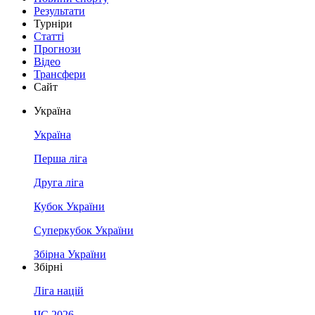
Результати
Турніри
Статті
Прогнози
Відео
Трансфери
Сайт
Україна
Україна
Перша ліга
Друга ліга
Кубок України
Суперкубок України
Збірна України
Збірні
Ліга націй
ЧС 2026