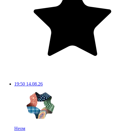
19:50
14.08.26
Неом