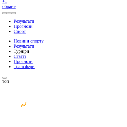
+
1
обране
Результати
Прогнози
Спорт
Новини спорту
Результати
Турніри
Статті
Прогнози
Трансфери
топ