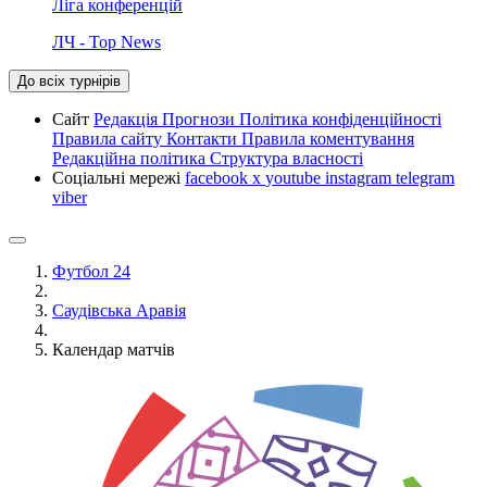
Ліга конференцій
ЛЧ - Top News
До всіх турнірів
Сайт
Редакція
Прогнози
Політика конфіденційності
Правила сайту
Контакти
Правила коментування
Редакційна політика
Структура власності
Соціальні мережі
facebook
x
youtube
instagram
telegram
viber
Футбол 24
Саудівська Аравія
Календар матчів