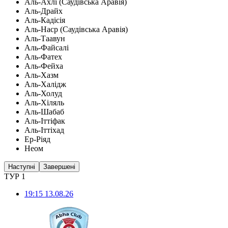
Аль-Ахлі (Саудівська Аравія)
Аль-Драйх
Аль-Кадісія
Аль-Наср (Саудівська Аравія)
Аль-Таавун
Аль-Файсалі
Аль-Фатех
Аль-Фейха
Аль-Хазм
Аль-Халідж
Аль-Холуд
Аль-Хіляль
Аль-Шабаб
Аль-Іттіфак
Аль-Іттіхад
Ер-Ріяд
Неом
Наступні
Завершені
ТУР 1
19:15
13.08.26