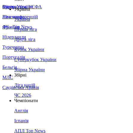
Збірна України
Італія
Суперкубок УЄФА
Україна
Німеччина
Ліга конференцій
Україна
Франція
ЛЧ - Top News
Перша ліга
Нідерланди
Друга ліга
Туреччина
Кубок України
Португалія
Суперкубок України
Бельгія
Збірна України
Збірні
МЛС
Ліга націй
Саудівська Аравія
ЧС 2026
Чемпіонати
Англія
Іспанія
АПЛ Top News