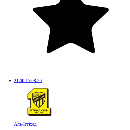
21:00
15.08.26
Аль-Іттіхад