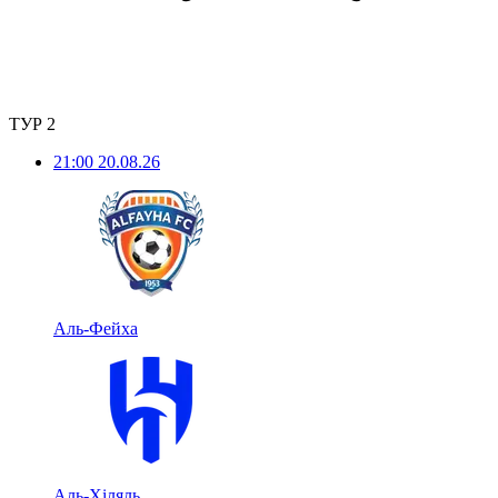
ТУР 2
21:00
20.08.26
Аль-Фейха
Аль-Хіляль