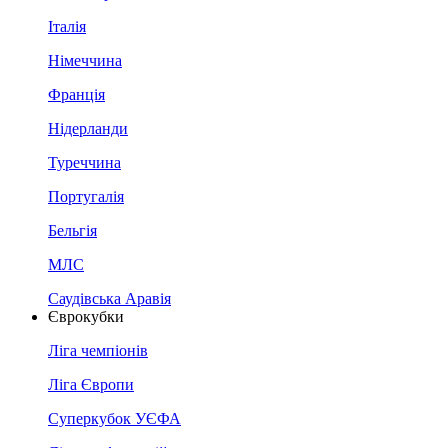
Італія
Німеччина
Франція
Нідерланди
Туреччина
Португалія
Бельгія
МЛС
Саудівська Аравія
Єврокубки
Ліга чемпіонів
Ліга Європи
Суперкубок УЄФА