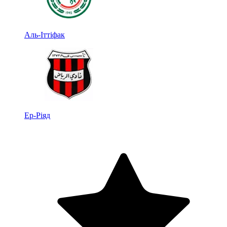
Аль-Іттіфак
Ер-Ріяд