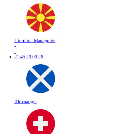
Північна Македонія
-
-
21:45
29.09.26
Шотландія