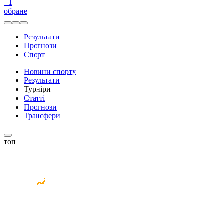
+
1
обране
Результати
Прогнози
Спорт
Новини спорту
Результати
Турніри
Статті
Прогнози
Трансфери
топ