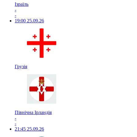
Ізраїль
-
-
19:00
25.09.26
Грузія
Північна Ірландія
-
-
21:45
25.09.26