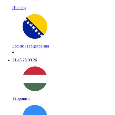
Польща
Боснія і Герцеговина
-
-
21:45
25.09.26
Угорщина