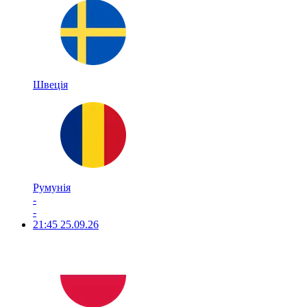
Швеція
Румунія
-
-
21:45
25.09.26