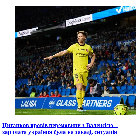
Циганков провів перемовини з Валенсією –
зарплата українця була на заваді, ситуація