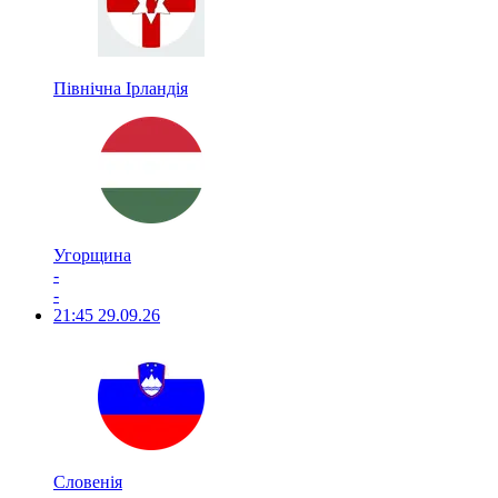
Північна Ірландія
Угорщина
-
-
21:45
29.09.26
Словенія