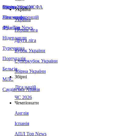
Збірна України
Італія
Суперкубок УЄФА
Україна
Німеччина
Ліга конференцій
Україна
Франція
ЛЧ - Top News
Перша ліга
Нідерланди
Друга ліга
Туреччина
Кубок України
Португалія
Суперкубок України
Бельгія
Збірна України
Збірні
МЛС
Ліга націй
Саудівська Аравія
ЧС 2026
Чемпіонати
Англія
Іспанія
АПЛ Top News