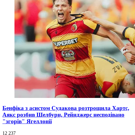
Бенфіка з асистом Судакова розтрощила Хартс,
Аякс розбив Шелбурн, Рейнджерс несподівано
"згорів" Ягеллонії
12 237