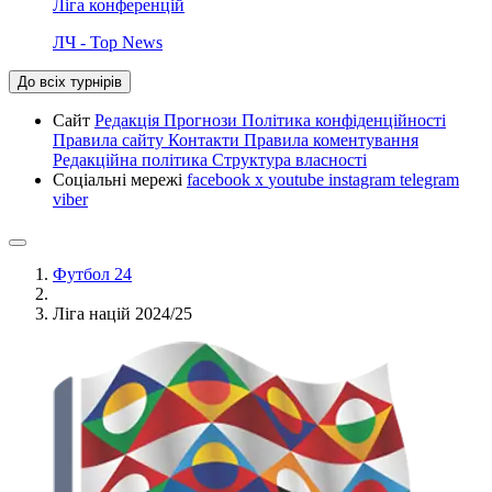
Ліга конференцій
ЛЧ - Top News
До всіх турнірів
Сайт
Редакція
Прогнози
Політика конфіденційності
Правила сайту
Контакти
Правила коментування
Редакційна політика
Структура власності
Соціальні мережі
facebook
x
youtube
instagram
telegram
viber
Футбол 24
Ліга націй 2024/25