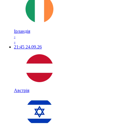
Ірландія
-
-
21:45
24.09.26
Австрія