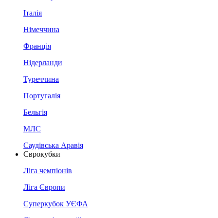
Італія
Німеччина
Франція
Нідерланди
Туреччина
Португалія
Бельгія
МЛС
Саудівська Аравія
Єврокубки
Ліга чемпіонів
Ліга Європи
Суперкубок УЄФА