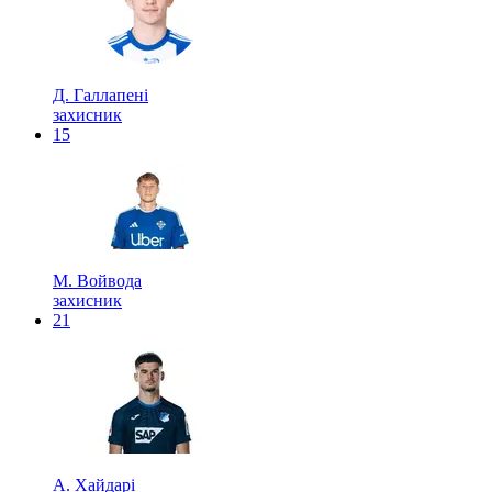
Д. Галлапені
захисник
15
М. Войвода
захисник
21
А. Хайдарі