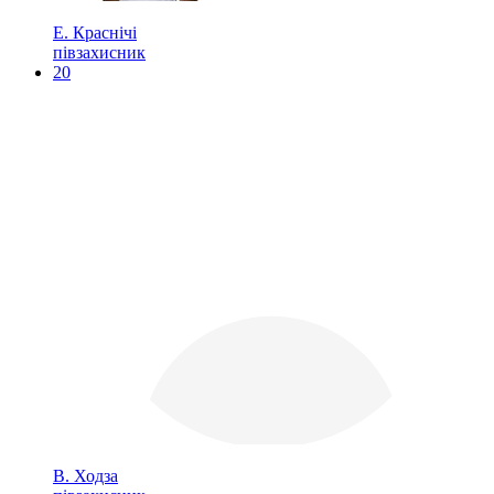
Е. Краснічі
півзахисник
20
В. Ходза