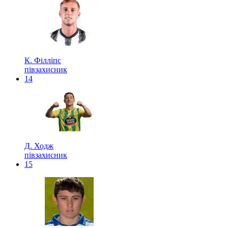
К. Філліпс
півзахисник
14
Д. Ходж
півзахисник
15