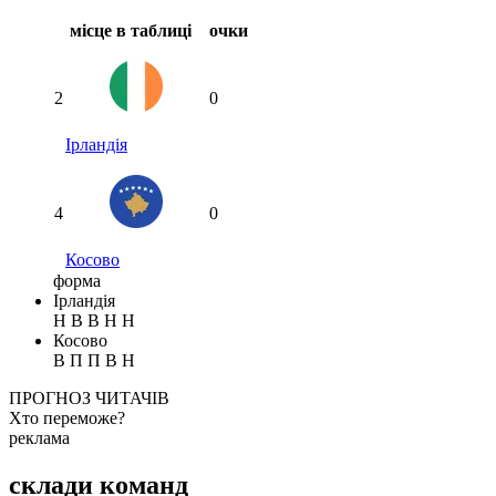
місце в таблиці
очки
2
0
Ірландія
4
0
Косово
форма
Ірландія
Н
В
В
Н
Н
Косово
В
П
П
В
Н
ПРОГНОЗ ЧИТАЧІВ
Хто переможе?
реклама
Спрогнозуєте точний рахунок?
склади команд