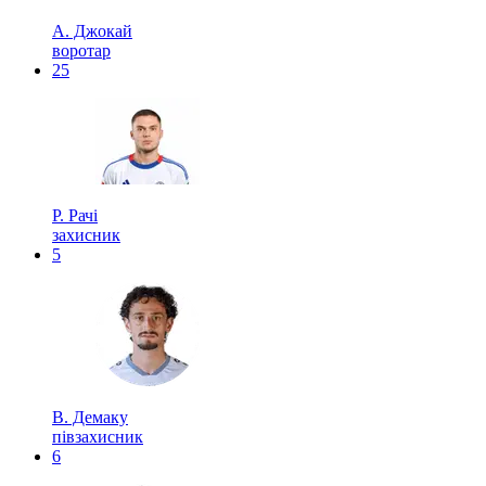
А. Джокай
воротар
25
Р. Рачі
захисник
5
В. Демаку
півзахисник
6