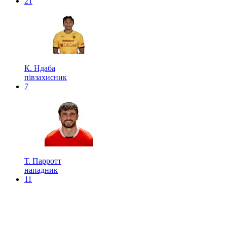
21
К. Ндаба
півзахисник
7
Т. Парротт
нападник
11