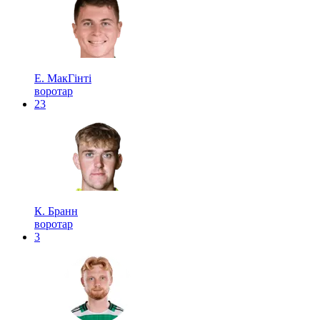
Е. МакГінті
воротар
23
К. Бранн
воротар
3