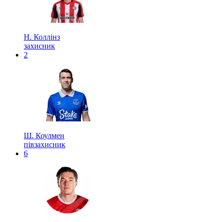
Н. Коллінз
захисник
2
Ш. Коулмен
півзахисник
6