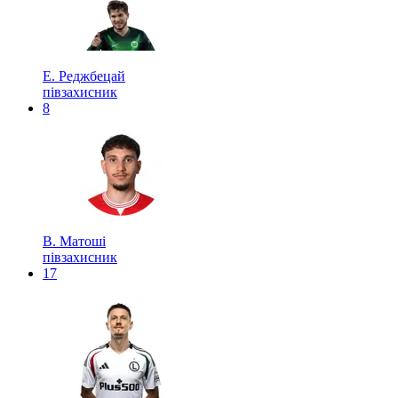
Е. Реджбецай
півзахисник
8
В. Матоші
півзахисник
17