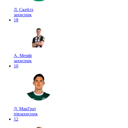
Л. Скейлз
захисник
18
А. Мерфі
захисник
10
Д. МакГрат
півзахисник
12