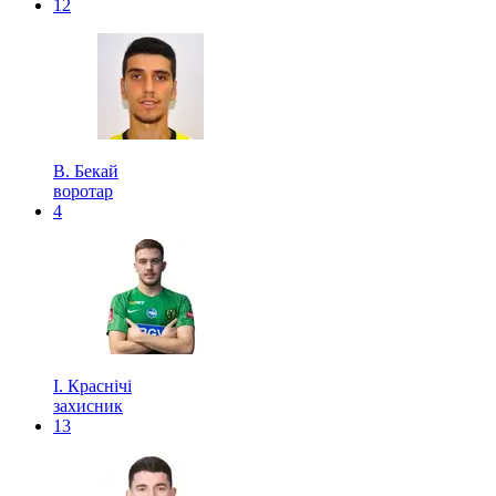
12
В. Бекай
воротар
4
І. Краснічі
захисник
13