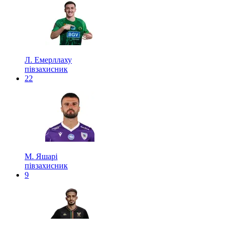
Л. Емерллаху
півзахисник
22
М. Яшарі
півзахисник
9