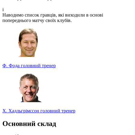
Беріть участь у турнірі прогнозистів та здобувайте класні
призи!
i
Наводимо список гравців, які виходили в основі
Турнір прогнозистів
попереднього матчу своїх клубів.
Ф. Фода
головний тренер
Х. Хадльгрімссон
головний тренер
Основний склад