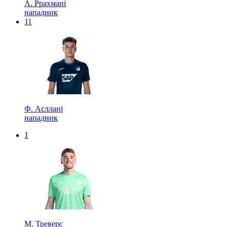
А. Ррахмані
нападник
11
Ф. Асллані
нападник
1
М. Треверс