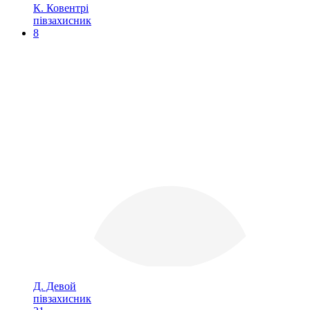
К. Ковентрі
півзахисник
8
Д. Девой
півзахисник