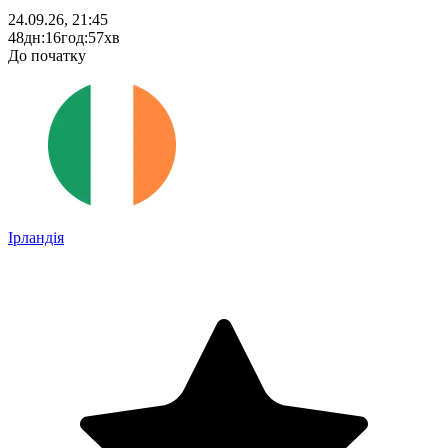
24.09.26, 21:45
48
дн
:
16
год
:
57
хв
До початку
Ірландія