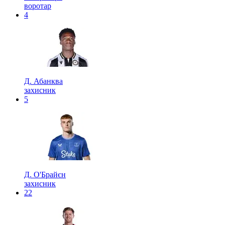
воротар
4
Д. Абанква
захисник
5
Д. О'Брайєн
захисник
22