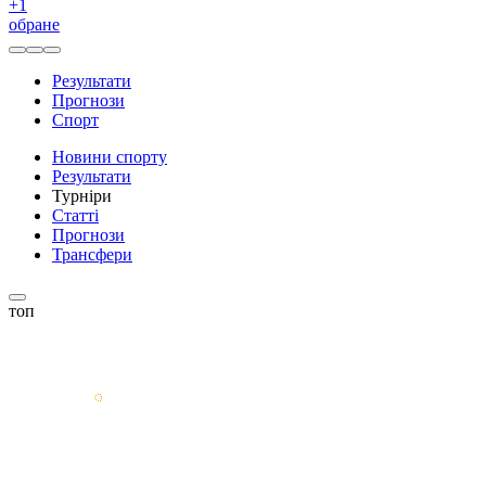
+
1
обране
Результати
Прогнози
Спорт
Новини спорту
Результати
Турніри
Статті
Прогнози
Трансфери
топ