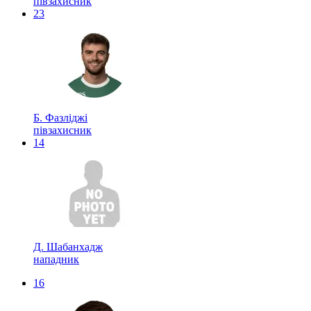
півзахисник
23
Б. Фазліджі
півзахисник
14
Д. Шабанхадж
нападник
16