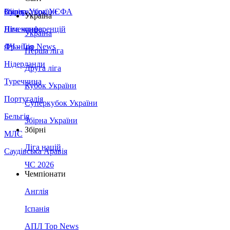
Збірна України
Італія
Суперкубок УЄФА
Україна
Німеччина
Ліга конференцій
Україна
Франція
ЛЧ - Top News
Перша ліга
Нідерланди
Друга ліга
Туреччина
Кубок України
Португалія
Суперкубок України
Бельгія
Збірна України
Збірні
МЛС
Ліга націй
Саудівська Аравія
ЧС 2026
Чемпіонати
Англія
Іспанія
АПЛ Top News