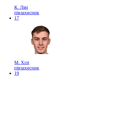
К. Ліві
півзахисник
17
М. Хілі
півзахисник
19