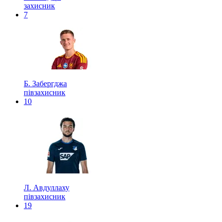
захисник
7
Б. Забергджа
півзахисник
10
Л. Авдуллаху
півзахисник
19