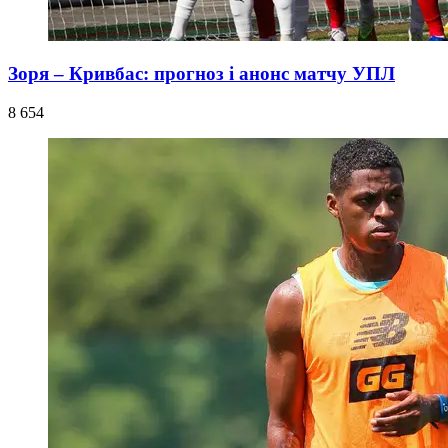
Зоря – Кривбас: прогноз і анонс матчу УПЛ
8 654