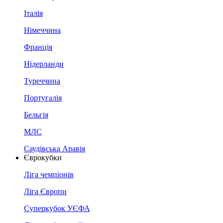
Італія
Німеччина
Франція
Нідерланди
Туреччина
Португалія
Бельгія
МЛС
Саудівська Аравія
Єврокубки
Ліга чемпіонів
Ліга Європи
Суперкубок УЄФА