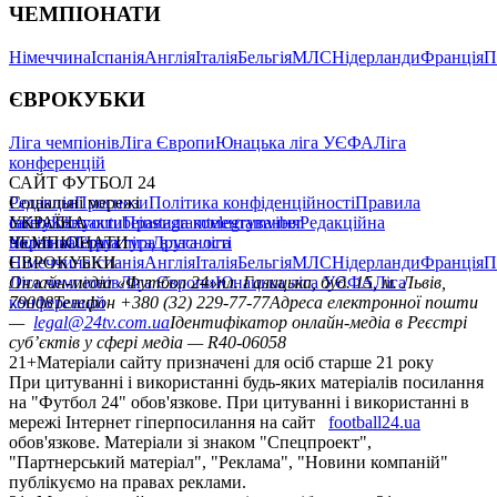
ЧЕМПІОНАТИ
Німеччина
Іспанія
Англія
Італія
Бельгія
МЛС
Нідерланди
Франція
П
ЄВРОКУБКИ
Ліга чемпіонів
Ліга Європи
Юнацька ліга УЄФА
Ліга
конференцій
САЙТ ФУТБОЛ 24
Редакція
Соціальні мережі
Прогнози
Політика конфіденційності
Правила
сайту
facebook
УКРАЇНА
Контакти
x
youtube
Правила коментування
instagram
telegram
viber
Редакційна
політика
Україна
ЧЕМПІОНАТИ
Перша ліга
Структура власності
Друга ліга
Німеччина
ЄВРОКУБКИ
Іспанія
Англія
Італія
Бельгія
МЛС
Нідерланди
Франція
П
Ліга чемпіонів
Онлайн-медіа «Футбол 24»
Ліга Європи
Юнацька ліга УЄФА
пл. Галицька, буд. 15, м. Львів,
Ліга
конференцій
79008
Телефон +380 (32) 229-77-77
Адреса електронної пошти
—
legal@24tv.com.ua
Ідентифікатор онлайн-медіа в Реєстрі
суб’єктів у сфері медіа — R40-06058
21+
Матеріали сайту призначені для осіб старше 21 року
При цитуванні і використанні будь-яких матеріалів посилання
на "Футбол 24" обов'язкове. При цитуванні і використанні в
мережі Інтернет гіперпосилання на сайт
football24.ua
обов'язкове. Матеріали зі знаком "Спецпроект",
"Партнерський матеріал", "Реклама", "Новини компаній"
публікуємо на правах реклами.