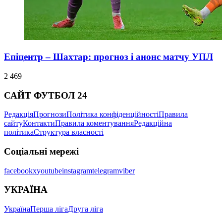
Епіцентр – Шахтар: прогноз і анонс матчу УПЛ
2 469
САЙТ ФУТБОЛ 24
Редакція
Прогнози
Політика конфіденційності
Правила
сайту
Контакти
Правила коментування
Редакційна
політика
Структура власності
Соціальні мережі
facebook
x
youtube
instagram
telegram
viber
УКРАЇНА
Україна
Перша ліга
Друга ліга