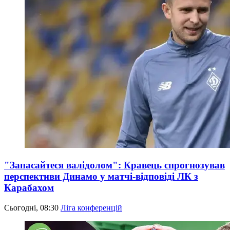
"Запасайтеся валідолом": Кравець спрогнозував
перспективи Динамо у матчі-відповіді ЛК з
Карабахом
Сьогодні, 08:30
Ліга конференцій