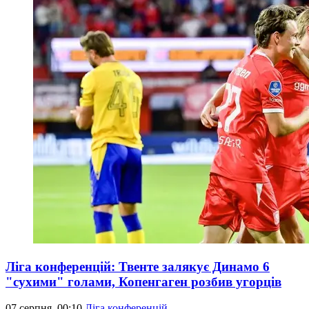
Ліга конференцій: Твенте залякує Динамо 6
"сухими" голами, Копенгаген розбив угорців
07 серпня, 00:10
Ліга конференцій