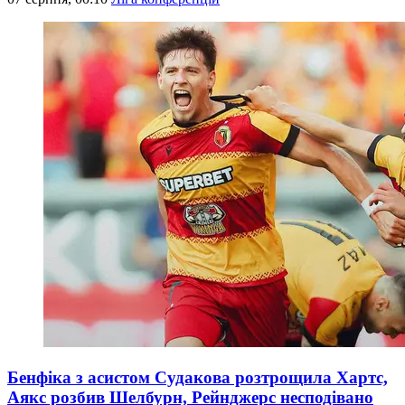
Бенфіка з асистом Судакова розтрощила Хартс,
Аякс розбив Шелбурн, Рейнджерс несподівано