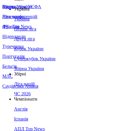
Збірна України
Італія
Суперкубок УЄФА
Україна
Німеччина
Ліга конференцій
Україна
Франція
ЛЧ - Top News
Перша ліга
Нідерланди
Друга ліга
Туреччина
Кубок України
Португалія
Суперкубок України
Бельгія
Збірна України
Збірні
МЛС
Ліга націй
Саудівська Аравія
ЧС 2026
Чемпіонати
Англія
Іспанія
АПЛ Top News