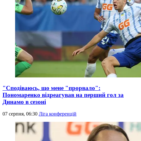
"Сподіваюсь, що мене "прорвало":
Пономаренко відреагував на перший гол за
Динамо в сезоні
07 серпня, 06:30
Ліга конференцій