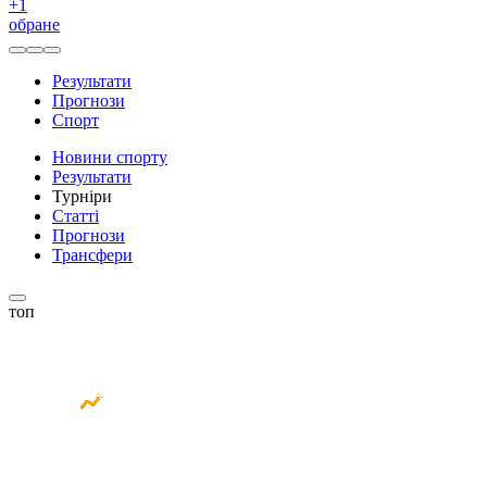
+
1
обране
Результати
Прогнози
Спорт
Новини спорту
Результати
Турніри
Статті
Прогнози
Трансфери
топ