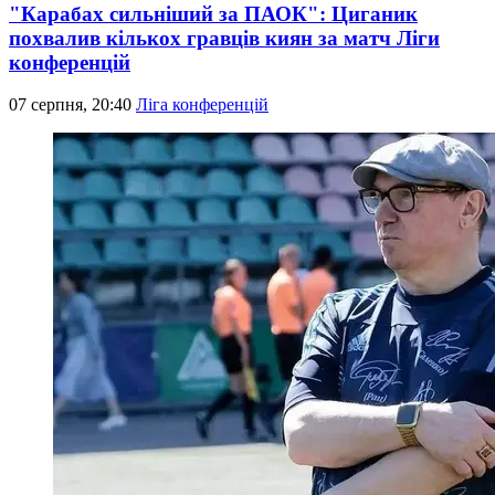
"Карабах сильніший за ПАОК": Циганик
похвалив кількох гравців киян за матч Ліги
конференцій
07 серпня, 20:40
Ліга конференцій