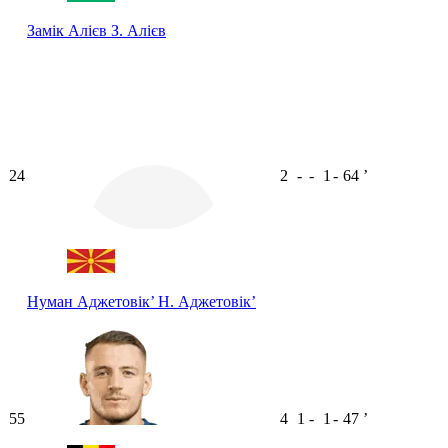
Замік Алієв
З. Алієв
24
2
-
-
1
-
64
ʼ
Нуман Аджетовік’
Н. Аджетовік’
55
4
1
-
1
-
47
ʼ