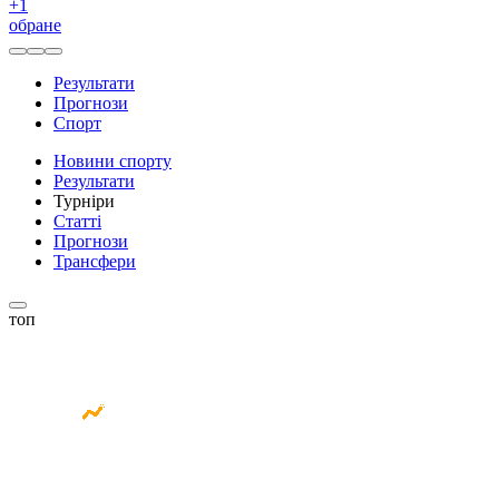
+
1
обране
Результати
Прогнози
Спорт
Новини спорту
Результати
Турніри
Статті
Прогнози
Трансфери
топ