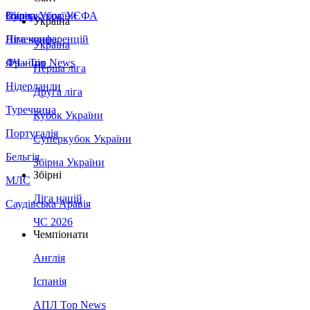
Збірна України
Італія
Суперкубок УЄФА
Україна
Німеччина
Ліга конференцій
Україна
Франція
ЛЧ - Top News
Перша ліга
Нідерланди
Друга ліга
Туреччина
Кубок України
Португалія
Суперкубок України
Бельгія
Збірна України
Збірні
МЛС
Ліга націй
Саудівська Аравія
ЧС 2026
Чемпіонати
Англія
Іспанія
АПЛ Top News