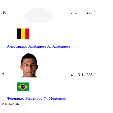
10
3
1
-
-
-
257
ʼ
Алессандро Альбанезе
А. Альбанезе
7
4
1
3
1
-
386
ʼ
Фернандо Медейрос
Ф. Медейрос
нападник