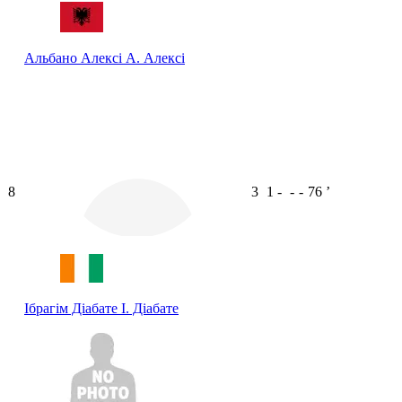
Альбано Алексі
А. Алексі
8
3
1
-
-
-
76
ʼ
Ібрагім Діабате
І. Діабате