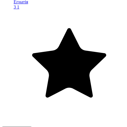
Егнатія
3
1