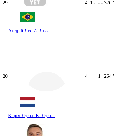
29
4
1
-
-
-
320
ʼ
Андрій Яго
А. Яго
20
4
-
-
1
-
264
ʼ
Карім Лукілі
К. Лукілі