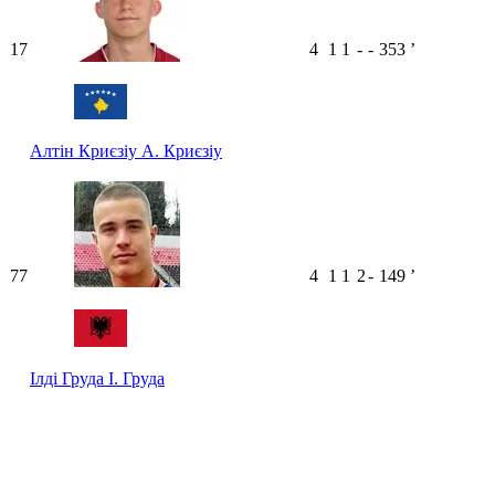
17
4
1
1
-
-
353
ʼ
Алтін Криєзіу
А. Криєзіу
77
4
1
1
2
-
149
ʼ
Ілді Груда
І. Груда