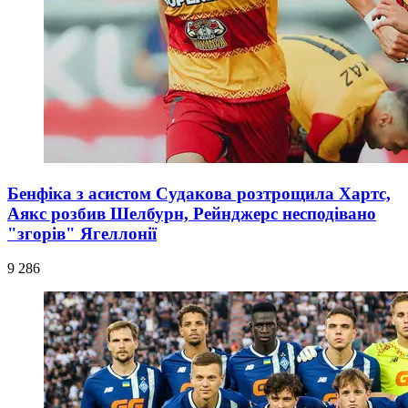
Бенфіка з асистом Судакова розтрощила Хартс,
Аякс розбив Шелбурн, Рейнджерс несподівано
"згорів" Ягеллонії
9 286