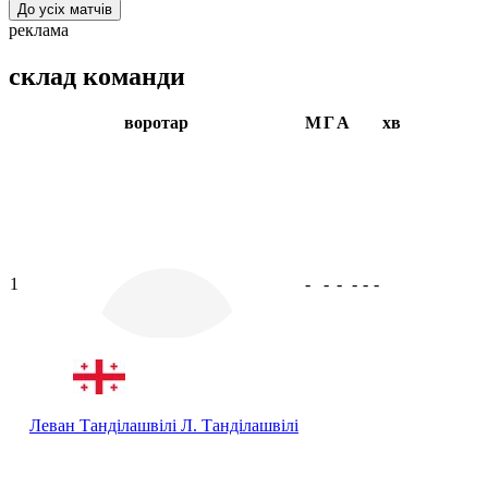
До усіх матчів
реклама
склад команди
воротар
М
Г
А
хв
1
-
-
-
-
-
-
Леван Танділашвілі
Л. Танділашвілі