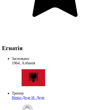
Егнатія
Засновано
1964, Албанія
Тренер
Невіл Деде
Н. Деде