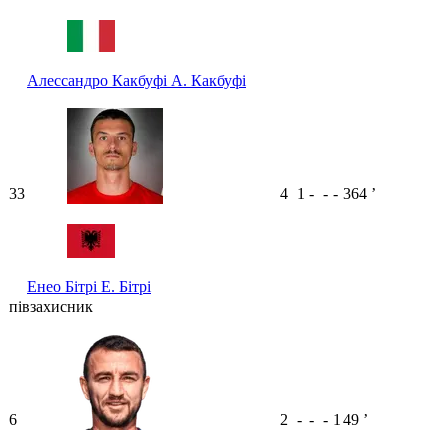
Алессандро Какбуфі
А. Какбуфі
33
4
1
-
-
-
364
ʼ
Енео Бітрі
Е. Бітрі
півзахисник
6
2
-
-
-
1
49
ʼ