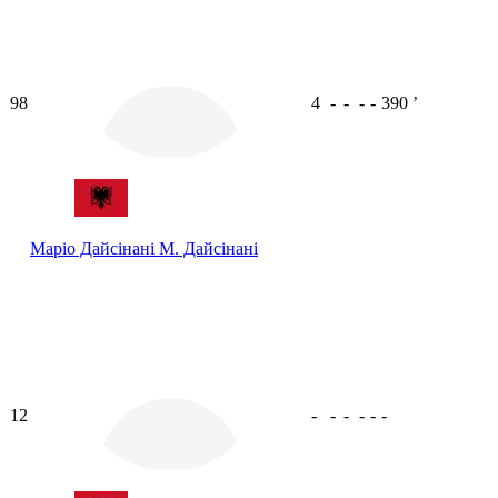
98
4
-
-
-
-
390
ʼ
Маріо Дайсінані
М. Дайсінані
12
-
-
-
-
-
-