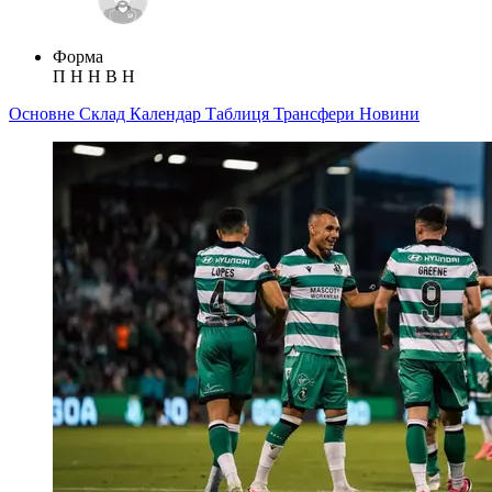
Форма
П
Н
Н
В
Н
Основне
Склад
Календар
Таблиця
Трансфери
Новини