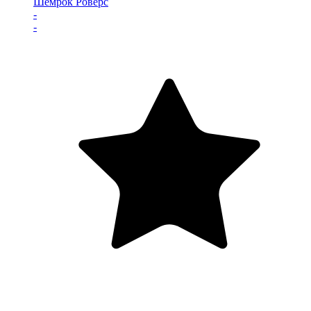
Шемрок Роверс
-
-