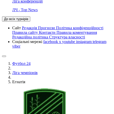
Ліга конференцій
ЛЧ - Top News
До всіх турнірів
Сайт
Редакція
Прогнози
Політика конфіденційності
Правила сайту
Контакти
Правила коментування
Редакційна політика
Структура власності
Соціальні мережі
facebook
x
youtube
instagram
telegram
viber
Футбол 24
Ліга чемпіонів
Егнатія