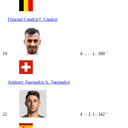
Геральб Смайлі
Г. Смайлі
19
4
-
-
1
-
390
ʼ
Арбеніт Джемайлі
А. Джемайлі
22
4
-
2
1
-
342
ʼ