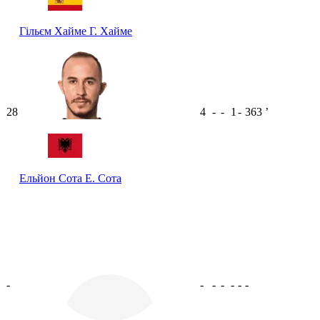
Гільєм Хайме
Г. Хайме
28
4
-
-
1
-
363
ʼ
Ельйон Сота
Е. Сота
-
-
-
-
-
-
-