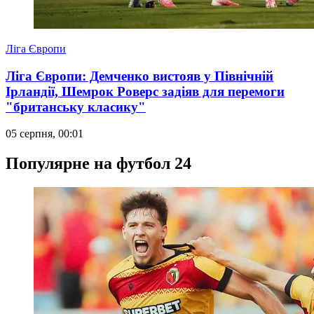
Ліга Європи
Ліга Європи: Демченко вистояв у Північній
Ірландії, Шемрок Роверс задіяв для перемоги
"британську класику"
05 серпня, 00:01
Популярне на футбол 24