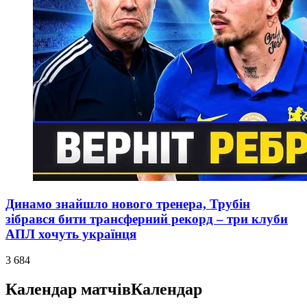
Динамо знайшло нового тренера, Трубін
зібрався бити трансферний рекорд – три клуби
АПЛ хочуть українця
3 684
Календар матчів
Календар