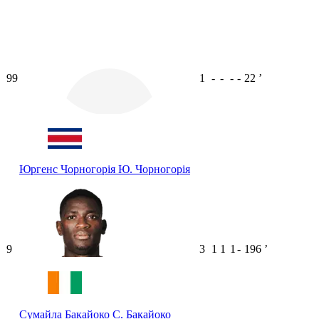
99
1
-
-
-
-
22
ʼ
Юргенс Чорногорія
Ю. Чорногорія
9
3
1
1
1
-
196
ʼ
Сумайла Бакайоко
С. Бакайоко