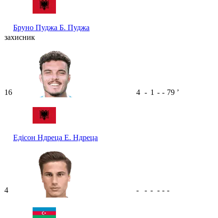
Бруно Пуджа
Б. Пуджа
захисник
16
4
-
1
-
-
79
ʼ
Едісон Ндреца
Е. Ндреца
4
-
-
-
-
-
-