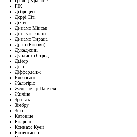
Градец Кралове
ГІК
Дебрецен
Деррі Сіті
Дечіч
Динамо Мінськ
Динамо Тбілісі
Динамо Тирана
Дріта (Косово)
Дукаджині
Дунайска Стреда
Дьйор
Діла
Діфферданж
Ельбасані
Жальгіріс
Желєзнічар Панчево
Жиліна
Зріньскі
Зімбру
Зіра
Катовіце
Колрейн
Коннахс Куей
Копенгаген