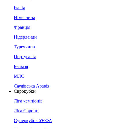
Італія
Німеччина
Франція
Нідерланди
Туреччина
Португалія
Бельгія
МЛС
Саудівська Аравія
Єврокубки
Ліга чемпіонів
Ліга Європи
Суперкубок УЄФА