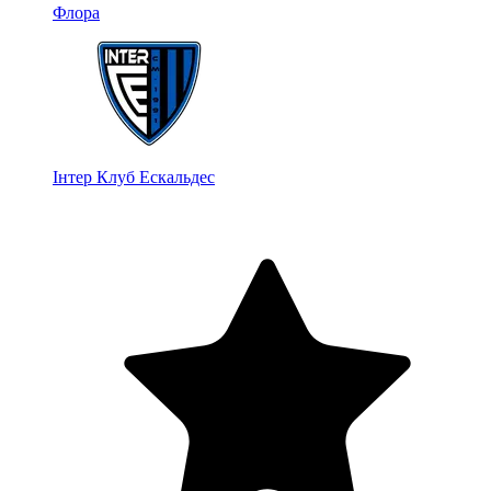
Флора
Інтер Клуб Ескальдес