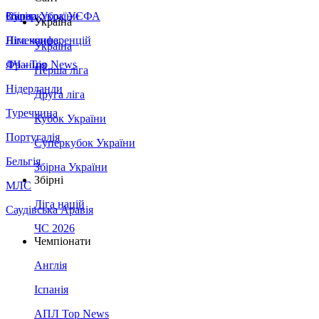
Збірна України
Італія
Суперкубок УЄФА
Україна
Німеччина
Ліга конференцій
Україна
Франція
ЛЧ - Top News
Перша ліга
Нідерланди
Друга ліга
Туреччина
Кубок України
Португалія
Суперкубок України
Бельгія
Збірна України
Збірні
МЛС
Ліга націй
Саудівська Аравія
ЧС 2026
Чемпіонати
Англія
Іспанія
АПЛ Top News