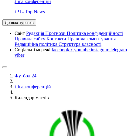
Ліга конференцій
ЛЧ - Top News
До всіх турнірів
Сайт
Редакція
Прогнози
Політика конфіденційності
Правила сайту
Контакти
Правила коментування
Редакційна політика
Структура власності
Соціальні мережі
facebook
x
youtube
instagram
telegram
viber
Футбол 24
Ліга конференцій
Календар матчів