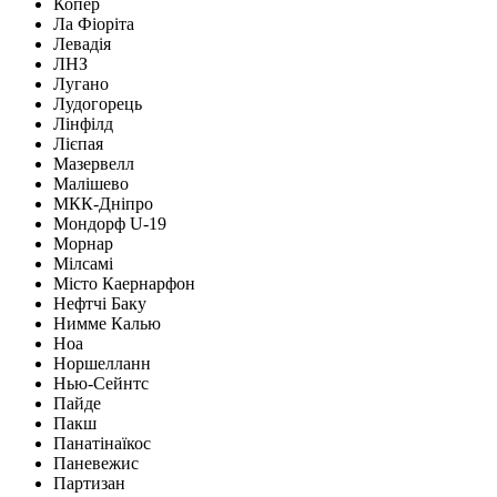
Копер
Ла Фіоріта
Левадія
ЛНЗ
Лугано
Лудогорець
Лінфілд
Лієпая
Мазервелл
Малішево
МКК-Дніпро
Мондорф U-19
Морнар
Мілсамі
Місто Каернарфон
Нефтчі Баку
Нимме Калью
Ноа
Норшелланн
Нью-Сейнтс
Пайде
Пакш
Панатінаїкос
Паневежис
Партизан