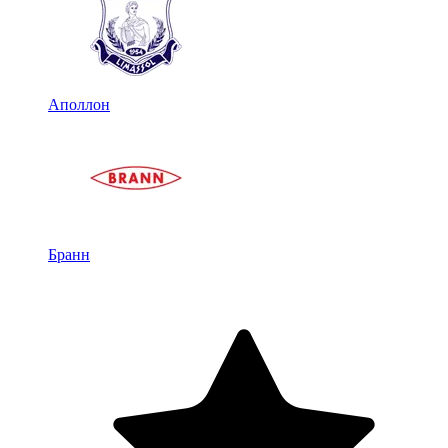
Аполлон
Бранн