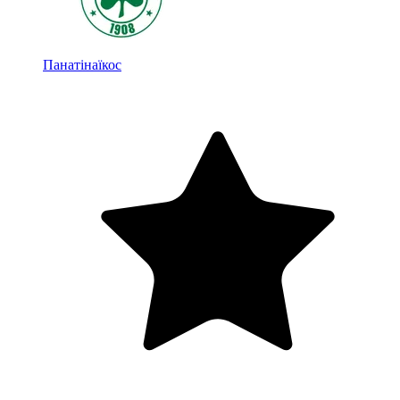
Панатінаїкос