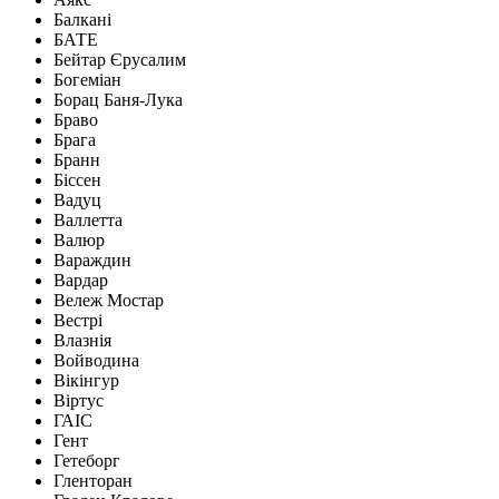
Балкані
БАТЕ
Бейтар Єрусалим
Богеміан
Борац Баня-Лука
Браво
Брага
Бранн
Біссен
Вадуц
Валлетта
Валюр
Вараждин
Вардар
Вележ Мостар
Вестрі
Влазнія
Войводина
Вікінгур
Віртус
ГАІС
Гент
Гетеборг
Гленторан