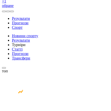
+
1
обране
Результати
Прогнози
Спорт
Новини спорту
Результати
Турніри
Статті
Прогнози
Трансфери
топ