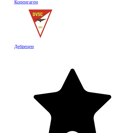
Копенгаген
Дебрецен