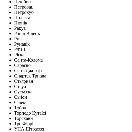
Пенібонт
Петровац
Петрокуб
Полісся
Пюнік
Ракув
Рапід Відень
Рига
Рунавік
РФШ
Рієка
Санта-Колома
Сараєво
Сент-Джозефс
Спартак Трнава
Стьярнан
Стяуа
Сутьєска
Сьйон
Сілекс
Тобол
Торпедо Кутаїсі
Торсхавн
Тре Фіорі
УНА Штрассен