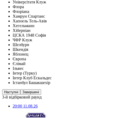
Універсітатя Клуж
Флора
Флоріана
Хамрун Спартанс
Хапоель Тель-Авів
Хегельманн
Хіберніан
ЦСКА 1948 Софія
ЧФР Клуж
Шелбурн
Шкендія
Яблонец
Європа
Єлімай
Ільвес
Інтер (Турку)
Інтер Клуб Ескальдес
Істанбул Башакшехір
Наступні
Завершені
3-й відбірковий раунд
20:00
11.08.26