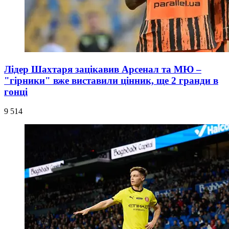
Лідер Шахтаря зацікавив Арсенал та МЮ –
"гірники" вже виставили цінник, ще 2 гранди в
гонці
9 514