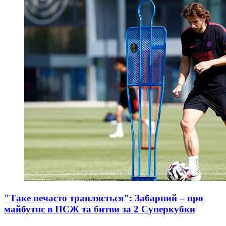
"Таке нечасто трапляється": Забарний – про
майбутнє в ПСЖ та битви за 2 Суперкубки