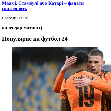
Маямі, Стамбулі або Катарі – фанати
скаженіють
Сьогодні, 00:30
календар матчів
()
Популярне на футбол 24