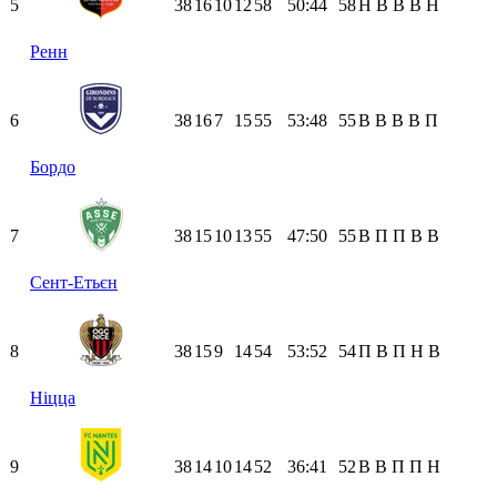
5
38
16
10
12
58
50:44
58
Н
В
В
В
Н
Ренн
6
38
16
7
15
55
53:48
55
В
В
В
В
П
Бордо
7
38
15
10
13
55
47:50
55
В
П
П
В
В
Сент-Етьєн
8
38
15
9
14
54
53:52
54
П
В
П
Н
В
Ніцца
9
38
14
10
14
52
36:41
52
В
В
П
П
Н