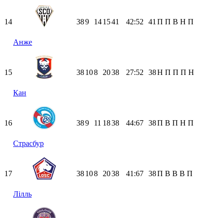
14
38
9
14
15
41
42:52
41
П
П
В
Н
П
Анже
15
38
10
8
20
38
27:52
38
Н
П
П
П
Н
Кан
16
38
9
11
18
38
44:67
38
П
В
П
Н
П
Страсбур
17
38
10
8
20
38
41:67
38
П
В
В
В
П
Лілль