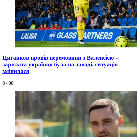
Циганков провів перемовини з Валенсією –
зарплата українця була на заваді, ситуація
змінилася
8 408