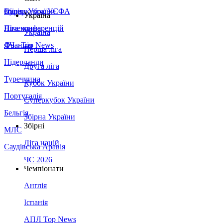
Збірна України
Італія
Суперкубок УЄФА
Україна
Німеччина
Ліга конференцій
Україна
Франція
ЛЧ - Top News
Перша ліга
Нідерланди
Друга ліга
Туреччина
Кубок України
Португалія
Суперкубок України
Бельгія
Збірна України
Збірні
МЛС
Ліга націй
Саудівська Аравія
ЧС 2026
Чемпіонати
Англія
Іспанія
АПЛ Top News