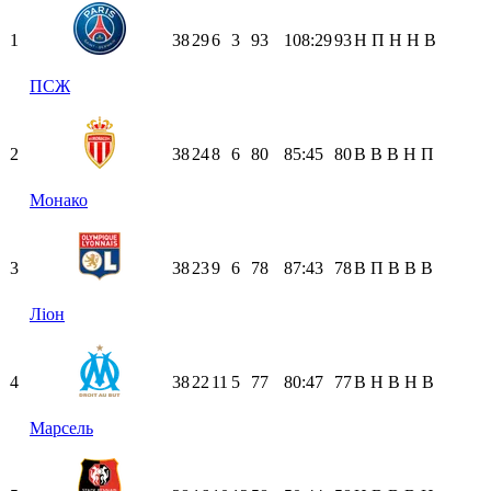
1
38
29
6
3
93
108:29
93
Н
П
Н
Н
В
ПСЖ
2
38
24
8
6
80
85:45
80
В
В
В
Н
П
Монако
3
38
23
9
6
78
87:43
78
В
П
В
В
В
Ліон
4
38
22
11
5
77
80:47
77
В
Н
В
Н
В
Марсель