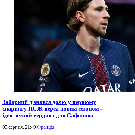
Забарний дізнався долю у першому
спарингу ПСЖ перед новим сезоном –
ідентичний вердикт для Сафонова
05 серпня, 21:49
Франція