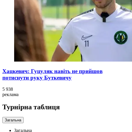
Хацкевич: Гуцуляк навіть не прийшов
потиснути руку Буткевичу
5 938
реклама
Турнірна таблиця
Загальна
Загальна