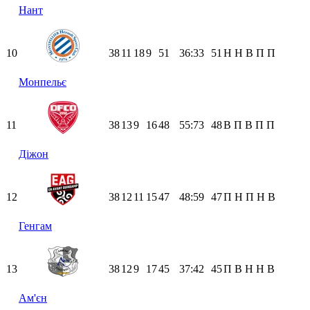
Нант
10
38
11
18
9
51
36:33
51
Н
Н
В
П
П
Монпельє
11
38
13
9
16
48
55:73
48
В
П
В
П
П
Діжон
12
38
12
11
15
47
48:59
47
П
Н
П
Н
В
Генгам
13
38
12
9
17
45
37:42
45
П
В
Н
Н
В
Ам'єн