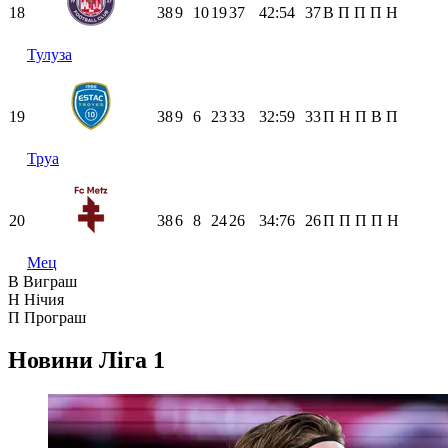
18
38
9
10
19
37
42:54
37
В
П
П
П
Н
Тулуза
19
38
9
6
23
33
32:59
33
П
Н
П
В
П
Труа
20
38
6
8
24
26
34:76
26
П
П
П
П
Н
Мец
В
Виграш
Н
Нічия
П
Програш
Новини
Ліга 1