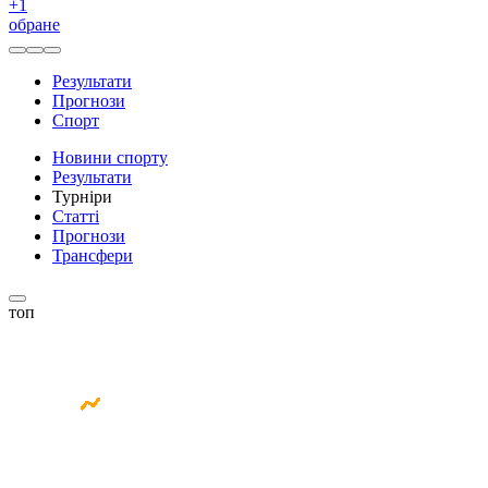
+
1
обране
Результати
Прогнози
Спорт
Новини спорту
Результати
Турніри
Статті
Прогнози
Трансфери
топ