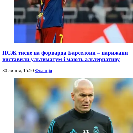
ПСЖ тисне на форварда Барселони – парижани
виставили ультиматум і мають альтернативу
30 липня, 15:50
Франція