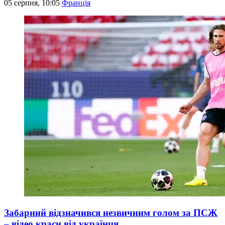
05 серпня, 10:05
Франція
Забарний відзначився незвичним голом за ПСЖ
– відео краси від українця