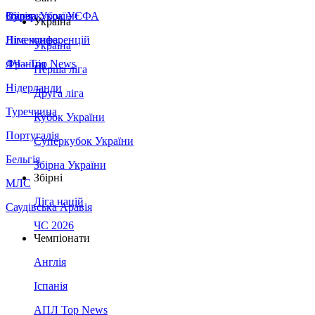
Збірна України
Італія
Суперкубок УЄФА
Україна
Німеччина
Ліга конференцій
Україна
Франція
ЛЧ - Top News
Перша ліга
Нідерланди
Друга ліга
Туреччина
Кубок України
Португалія
Суперкубок України
Бельгія
Збірна України
Збірні
МЛС
Ліга націй
Саудівська Аравія
ЧС 2026
Чемпіонати
Англія
Іспанія
АПЛ Top News