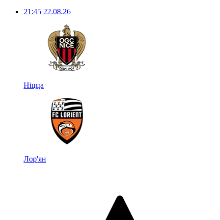
21:45
22.08.26
Ніцца
Лор'ян