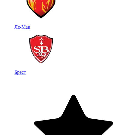
Ле-Ман
Брест