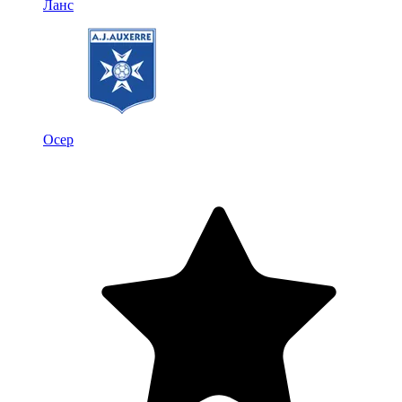
Ланс
Осер