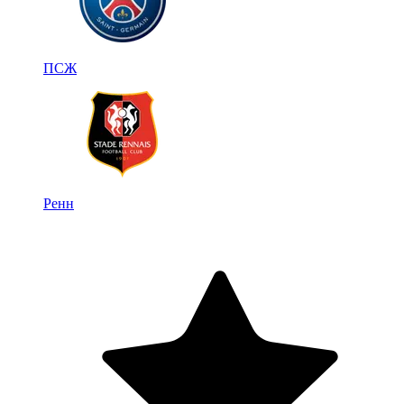
ПСЖ
Ренн