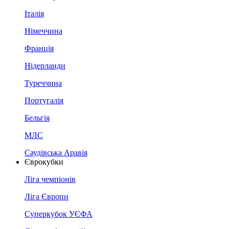
Італія
Німеччина
Франція
Нідерланди
Туреччина
Португалія
Бельгія
МЛС
Саудівська Аравія
Єврокубки
Ліга чемпіонів
Ліга Європи
Суперкубок УЄФА