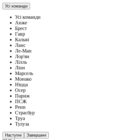
Усі команди
Усі команди
Анже
Брест
Гавр
Кальві
Ланс
Ле-Ман
Лор'ян
Лілль
Ліон
Марсель
Монако
Ніцца
Осер
Париж
ПСЖ
Ренн
Страсбур
Труа
Тулуза
Наступні
Завершені