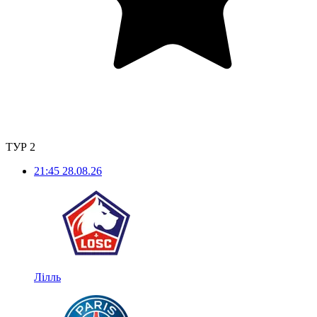
ТУР 2
21:45
28.08.26
Лілль