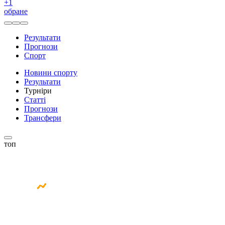
+
1
обране
Результати
Прогнози
Спорт
Новини спорту
Результати
Турніри
Статті
Прогнози
Трансфери
топ