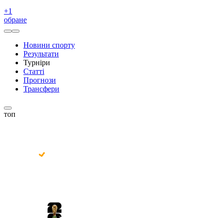
+
1
обране
Новини спорту
Результати
Турніри
Статті
Прогнози
Трансфери
топ