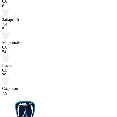
6.8
6
Забарний
7.4
5
Маркіньйос
6.6
54
Lucea
6.5
39
Сафонов
7.9