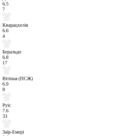
6.5
7
Кварацхелія
6.6
4
Беральдо
6.8
17
Вітінья (ПСЖ)
6.9
8
Руїс
7.6
33
Заїр-Емері