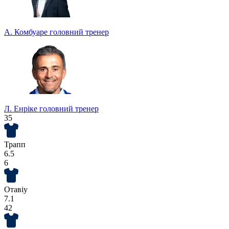
А. Комбуаре
головний тренер
Л. Енріке
головний тренер
35
Трапп
6.5
6
Отавіу
7.1
42