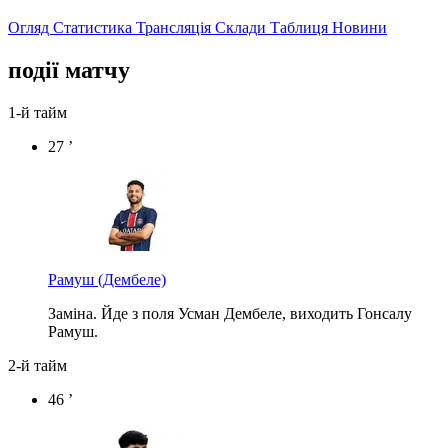
Огляд
Статистика
Трансляція
Склади
Таблиця
Новини
події матчу
1-й тайм
27 ’
Рамуш
(Дембеле)
Заміна. Йде з поля Усман Дембеле, виходить Гонсалу
Рамуш.
2-й тайм
46 ’