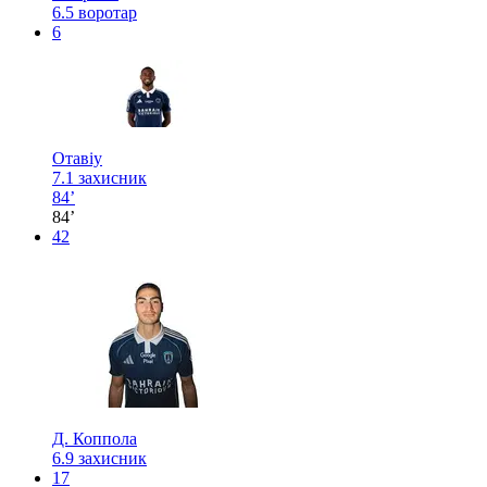
6.5
воротар
6
Отавіу
7.1
захисник
84’
84’
42
Д. Коппола
6.9
захисник
17