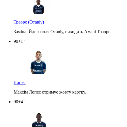
Траоре
(Отавіу)
Заміна. Йде з поля Отавіу, виходить Амарі Траоре.
90+1 ’
Лопес
Максім Лопес отримує жовту картку.
90+4 ’