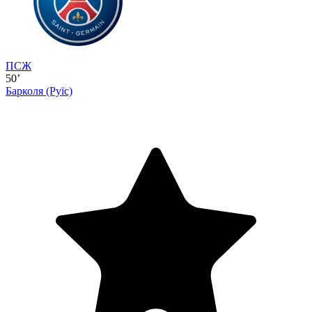
ПСЖ
50’
Барколя
(Руїс)