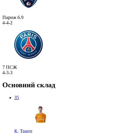
Париж
6.9
4-4-2
7
ПСЖ
4-3-3
Основний склад
35
К. Трапп