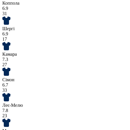
Коппола
6.9
31
Шергі
6.9
17
Камара
7.3
27
Сімон
6.7
33
Леє-Мелю
7.8
23