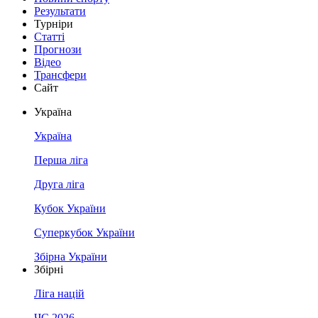
Результати
Турніри
Статті
Прогнози
Відео
Трансфери
Сайт
Україна
Україна
Перша ліга
Друга ліга
Кубок України
Суперкубок України
Збірна України
Збірні
Ліга націй
ЧС 2026