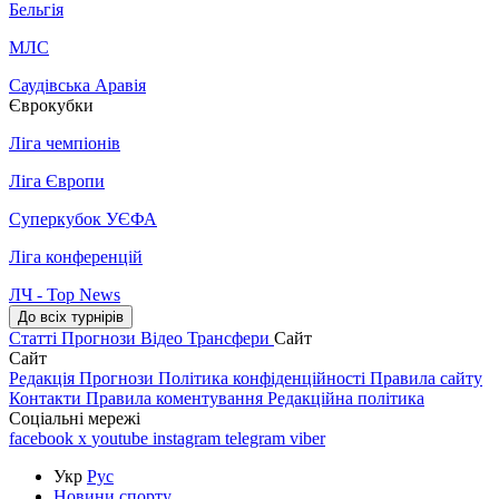
Бельгія
МЛС
Саудівська Аравія
Єврокубки
Ліга чемпіонів
Ліга Європи
Суперкубок УЄФА
Ліга конференцій
ЛЧ - Top News
До всіх турнірів
Статті
Прогнози
Відео
Трансфери
Сайт
Сайт
Редакція
Прогнози
Політика конфіденційності
Правила сайту
Контакти
Правила коментування
Редакційна політика
Соціальні мережі
facebook
x
youtube
instagram
telegram
viber
Укр
Рус
Новини спорту