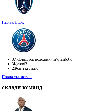
Париж
ПСЖ
37%
Відсоток володіння м’ячем
63%
3
Кутові
3
2
Жовті картки
0
Повна статистика
склади команд