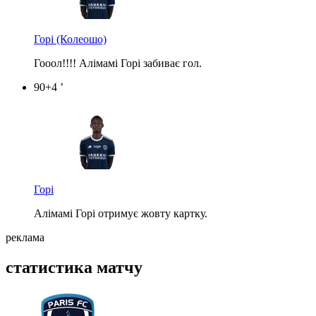
Горі
(Колеошо)
Гооол!!!! Алімамі Горі забиває гол.
90+4 ’
Горі
Алімамі Горі отримує жовту картку.
реклама
статистика матчу