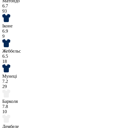
Матондо
6.7
93
Іконе
6.9
9
Жеббельс
6.5
18
Мунеці
7.2
29
Барколя
7.8
10
Дембеле