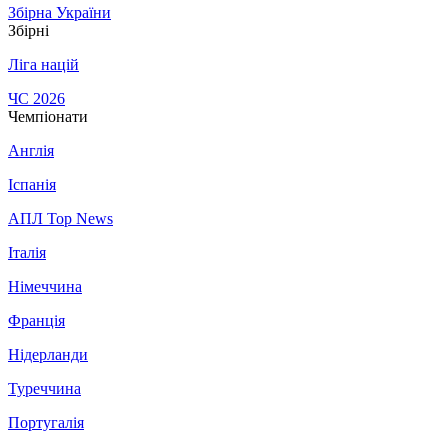
Збірна України
Збірні
Ліга націй
ЧС 2026
Чемпіонати
Англія
Іспанія
АПЛ Top News
Італія
Німеччина
Франція
Нідерланди
Туреччина
Португалія