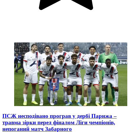
ПСЖ несподівано програв у дербі Парижа –
травма зірки перед фіналом Ліги чемпіонів,
непоганий матч Забарного