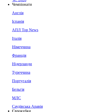
Чемпіонати
Англія
Іспанія
АПЛ Top News
Італія
Німеччина
Франція
Нідерланди
Туреччина
Португалія
Бельгія
МЛС
Саудівська Аравія
Єврокубки