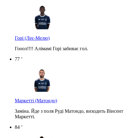
Горі
(Леє-Мелю)
Гооол!!!! Алімамі Горі забиває гол.
77 ’
Маркетті
(Матондо)
Заміна. Йде з поля Руді Матондо, виходить Вінсент
Маркетті.
84 ’