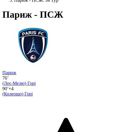
Париж - ПСЖ: 34 Тур
Париж - ПСЖ
Париж
76’
(Леє-Мелю)
Горі
90’+4
(Колеошо)
Горі