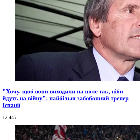
"Хочу, щоб вони виходили на поле так, ніби
йдуть на війну": найбільш забобонний тренер
Іспанії
12 445