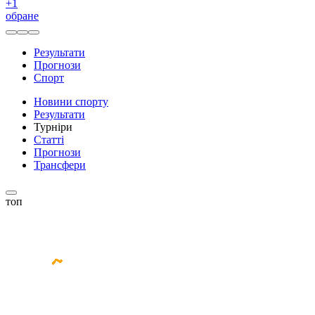
+
1
обране
Результати
Прогнози
Спорт
Новини спорту
Результати
Турніри
Статті
Прогнози
Трансфери
топ