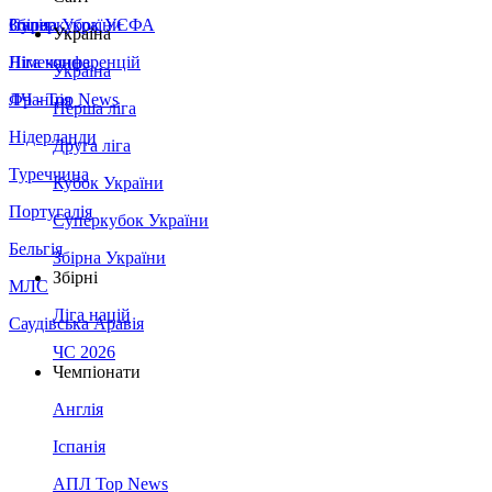
Збірна України
Італія
Суперкубок УЄФА
Україна
Німеччина
Ліга конференцій
Україна
Франція
ЛЧ - Top News
Перша ліга
Нідерланди
Друга ліга
Туреччина
Кубок України
Португалія
Суперкубок України
Бельгія
Збірна України
Збірні
МЛС
Ліга націй
Саудівська Аравія
ЧС 2026
Чемпіонати
Англія
Іспанія
АПЛ Top News