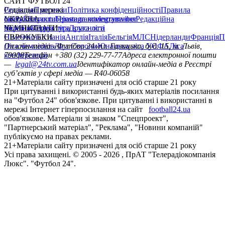
САЙТ ФУТБОЛ 24
Редакція
Соціальні мережі
Прогнози
Політика конфіденційності
Правила
сайту
facebook
УКРАЇНА
Контакти
x
youtube
Правила коментування
instagram
telegram
viber
Редакційна
політика
Україна
ЧЕМПІОНАТИ
Перша ліга
Структура власності
Друга ліга
Німеччина
ЄВРОКУБКИ
Іспанія
Англія
Італія
Бельгія
МЛС
Нідерланди
Франція
П
Ліга чемпіонів
Онлайн-медіа «Футбол 24»
Ліга Європи
Юнацька ліга УЄФА
пл. Галицька, буд. 15, м. Львів,
Ліга
конференцій
79008
Телефон +380 (32) 229-77-77
Адреса електронної пошти
—
legal@24tv.com.ua
Ідентифікатор онлайн-медіа в Реєстрі
суб’єктів у сфері медіа — R40-06058
21+
Матеріали сайту призначені для осіб старше 21 року
При цитуванні і використанні будь-яких матеріалів посилання
на "Футбол 24" обов'язкове. При цитуванні і використанні в
мережі Інтернет гіперпосилання на сайт
football24.ua
обов'язкове. Матеріали зі знаком "Спецпроект",
"Партнерський матеріал", "Реклама", "Новини компаній"
публікуємо на правах реклами.
21+
Матеріали сайту призначені для осіб старше 21 року
Усi права захищенi. © 2005 -
2026
, ПрАТ "Телерадіокомпанія
Люкс". "Футбол 24".