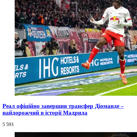
Реал офіційно завершив трансфер Діоманде –
найдорожчий в історії Мадрида
5 593