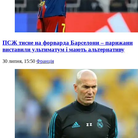
ПСЖ тисне на форварда Барселони – парижани
виставили ультиматум і мають альтернативу
30 липня, 15:50
Франція