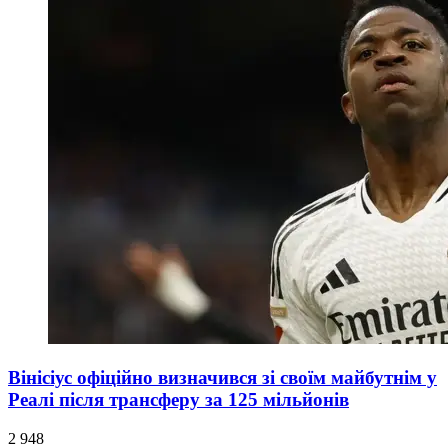
Вінісіус офіційно визначився зі своїм майбутнім у
Реалі після трансферу за 125 мільйонів
2 948