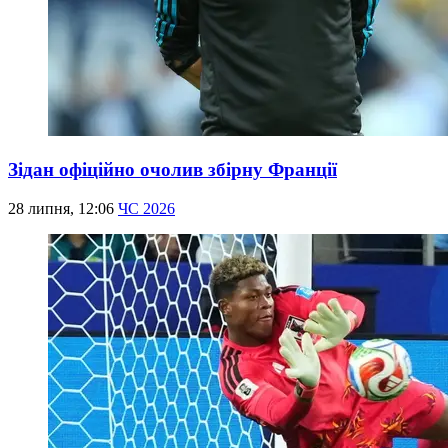
Зідан офіційно очолив збірну Франції
28 липня, 12:06
ЧС 2026