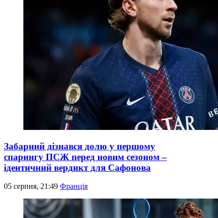
Забарний дізнався долю у першому
спарингу ПСЖ перед новим сезоном –
ідентичний вердикт для Сафонова
05 серпня, 21:49
Франція