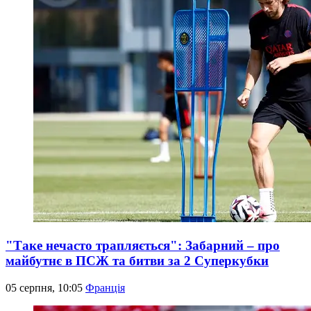
"Таке нечасто трапляється": Забарний – про
майбутнє в ПСЖ та битви за 2 Суперкубки
05 серпня, 10:05
Франція