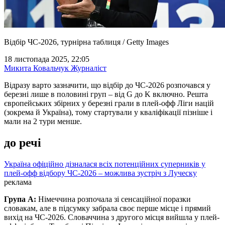
Відбір ЧС-2026, турнірна таблиця / Getty Images
18 листопада 2025, 22:05
Микита Ковальчук
Журналіст
Відразу варто зазначити, що відбір до ЧС-2026 розпочався у
березні лише в половині груп – від G до K включно. Решта
європейських збірних у березні грали в плей-офф Ліги націй
(зокрема й Україна), тому стартували у кваліфікації пізніше і
мали на 2 тури менше.
до речі
Україна офіційно дізналася всіх потенційних суперників у
плей-офф відбору ЧС-2026 – можлива зустріч з Луческу
реклама
Група А:
Німеччина розпочала зі сенсаційної поразки
словакам, але в підсумку забрала своє перше місце і прямий
вихід на ЧС-2026. Словаччина з другого місця вийшла у плей-