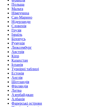
Франція
Польща
Мальта
Німеччина
Сан-Марино
Нідерланди
Словенія
Грузія
Ізраїль
Білорусь
Румунія
Люксембург
Австрія
Кіпр
Казахстан
Іспанія
Турнірні таблиці
Естонія
Англія
Шотландія
Фінляндія
Литва
Азербайджан
Албанія
Фарерські острови