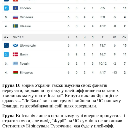
Група D:
збірна України також змусила своїх фанатів
нервувати, вирвавши путівку у плей-офф лише на останніх
хвилинах матчу проти Ісландії. Кинути виклик Франції не
вдалося – "Ле Бльо" виграли групу і вийшли на ЧС напряму.
Ісландці та азербайджанці свій шлях завершили.
Група E:
Іспанія лише в останньому турі вперше пропустила і
втратила очки, але вихід "Фурії" на ЧС сумнівів не викликав.
Статистику їй зіпсувала Туреччина, яка буде у плей-офф.