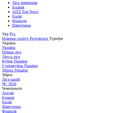
Ліга чемпіонів
Іспанія
АПЛ Top News
Італія
Франція
Німеччина
Укр
Рус
Новини спорту
Результати
Турніри
Україна
Україна
Перша ліга
Друга ліга
Кубок України
Суперкубок України
Збірна України
Збірні
Ліга націй
ЧС 2026
Чемпіонати
Англія
Іспанія
Італія
Німеччина
Франція