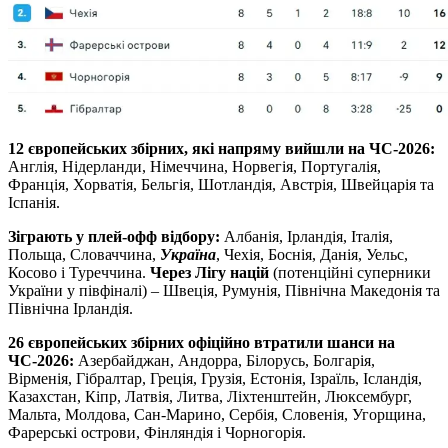
12 європейських збірних, які напряму вийшли на ЧС-2026:
Англія, Нідерланди, Німеччина, Норвегія, Португалія,
Франція, Хорватія, Бельгія, Шотландія, Австрія, Швейцарія та
Іспанія.
Зіграють у плей-офф відбору:
Албанія, Ірландія, Італія,
Польща, Словаччина,
Україна
, Чехія, Боснія, Данія, Уельс,
Косово і Туреччина.
Через Лігу націй
(потенційні суперники
України у півфіналі) – Швеція, Румунія, Північна Македонія та
Північна Ірландія.
26 європейських збірних офіційно втратили шанси на
ЧС-2026:
Азербайджан, Андорра, Білорусь, Болгарія,
Вірменія, Гібралтар, Греція, Грузія, Естонія, Ізраїль, Ісландія,
Казахстан, Кіпр, Латвія, Литва, Ліхтенштейн, Люксембург,
Мальта, Молдова, Сан-Марино, Сербія, Словенія, Угорщина,
Фарерські острови, Фінляндія і Чорногорія.