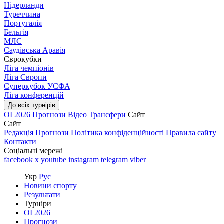
Нідерланди
Туреччина
Португалія
Бельгія
МЛС
Саудівська Аравія
Єврокубки
Ліга чемпіонів
Ліга Європи
Суперкубок УЄФА
Ліга конференцій
До всіх турнірів
ОІ 2026
Прогнози
Відео
Трансфери
Сайт
Сайт
Редакція
Прогнози
Політика конфіденційності
Правила сайту
Контакти
Соціальні мережі
facebook
x
youtube
instagram
telegram
viber
Укр
Рус
Новини спорту
Результати
Турніри
ОІ 2026
Прогнози