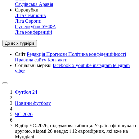
Саудівська Аравія
Єврокубки
Ліга чемпіонів
Ліга Європи
Суперкубок УЄФА
Ліга конференцій
До всіх турнірів
Сайт
Редакція
Прогнози
Політика конфіденційності
Правила сайту
Контакти
Соціальні мережі
facebook
x
youtube
instagram
telegram
viber
Футбол 24
Новини футболу
ЧС 2026
Відбір ЧС-2026, підсумкова таблиця: Україна фінішувала
другою, відомі 26 невдах і 12 єврозбірних, які вже на
Мундіалі