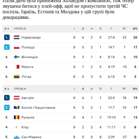
Італія двічі була принижена Холандом і компанією, тож тепер
змушена битися у плей-офф, щоб не пропустити третій ЧС
поспіль. Ізраїль, Естонія та Молдова у цій групі були
декораціями.