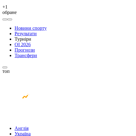
+
1
обране
Новини спорту
Результати
Турніри
ОІ 2026
Прогнози
Трансфери
топ
Англія
Україна