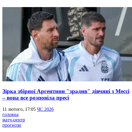
Зірка збірної Аргентини "зрадив" дівчині з Мессі
– вона все розповіла пресі
11 лютого, 17:05
ЧС 2026
головна
матч-центр
прогнози