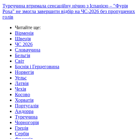
Туреччина втримала сенсаційну нічию з Іспанією – "Фурія
Роха" не змогла завершити відбір на ЧС-2026 без пропущених
голів
Читайте ще
:
Вірменія
Швеція
ЧС 2026
Словаччина
Бельгія
Світ
Боснія і Герцеговина
Норвегія
Уельс
Латвія
Чехія
Косово
Хорватія
Португалія
Андорра
Туреччина
Чорногорія
Греція
Сербія