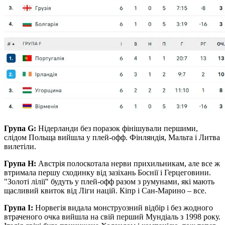
Група G:
Нідерланди без поразок фінішували першими,
слідом Польща вийшла у плей-офф. Фінляндія, Мальта і Литва
вилетіли.
Група Н:
Австрія полоскотала нерви прихильникам, але все ж
втримала першу сходинку від зазіхань Боснії і Герцеговини.
"Золоті лілії" будуть у плей-офф разом з румунами, які мають
щасливий квиток від Ліги націй. Кіпр і Сан-Марино – все.
Група І:
Норвегія видала монструозний відбір і без жодного
втраченого очка вийшла на свій перший Мундіаль з 1998 року.