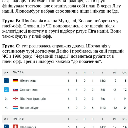
офф відбору. Там буде і Північна Ірландія, яка в групі
фінішувала третьою, але організувала собі план В через Лігу
націй. Люксембург набрав своє звичне ніщо і нікуди не їде.
Група В:
Швейцарія вже на Мундіалі, Косово побореться у
плей-офф. Словенці з ЧС попрощались, а от шведів після
жалюгідноuj виступу в групі відбору рятує Ліга націй. Вони
також будуть у плей-офф.
Група С:
тут розігралась справжня драма. Шотландія у
останньому турі дотиснула Данію і пробилась на свій перший
ЧС з 1998 року. "Червоній гвардії" доведеться рубатися в
плей-офф. Греції і Білорусі кажемо "до побачення".