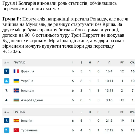
Грузія і Болгарія виконали роль статистів, обмінявшись
перемогами в очних матчах.
Група F:
Португалія наприкінці втратила Роналду, але все ж
вийшла на Мундіаль, де ризикує стартувати без Кріша. За
друге місце була справжня битва – його тримали угорці,
допоки на 90+6 останнього туру Трой Перротт не шокував
Будапешт хет-триком. Мрія Ірландії живе, а мадяри разом з
вірменами можуть купувати телевізори для перегляду
ЧС-2026.