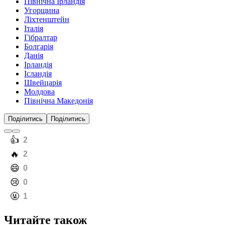
Північна Ірландія
Угорщина
Ліхтенштейн
Італія
Гібралтар
Болгарія
Данія
Ірландія
Ісландія
Швейцарія
Молдова
Північна Македонія
Поділитись
Поділитись
️👍
2
️🔥
2
️😄
0
️😢
0
️🤬
1
Читайте також