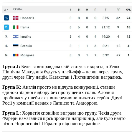
Група J:
Бельгія виправдала свій статус фаворита, а Уельс і
Північна Македонія будуть у плей-офф – перші через групу,
другі через Лігу націй. Казахстан і Ліхтенштейн награлись.
Група K:
Англія просто не відчула конкуренції, ставши
єдиною збірної відбору без пропущених голів. Албанія
пробилася у плей-офф, випередивши пихатих сербів. Друзі
Росії у компанії невдах з Латвією та Андоррою.
Група L:
Хорватія спокійно виграла цю групу, Чехія друга.
Фарери намагалися щось зробити наприкінці, але було надто
пізно. Чорногорія і Гібралтар відпали ще раніше.