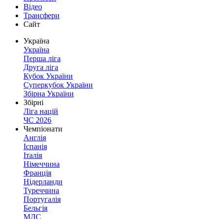
Відео
Трансфери
Сайт
Україна
Україна
Перша ліга
Друга ліга
Кубок України
Суперкубок України
Збірна України
Збірні
Ліга націй
ЧС 2026
Чемпіонати
Англія
Іспанія
Італія
Німеччина
Франція
Нідерланди
Туреччина
Португалія
Бельгія
МЛС