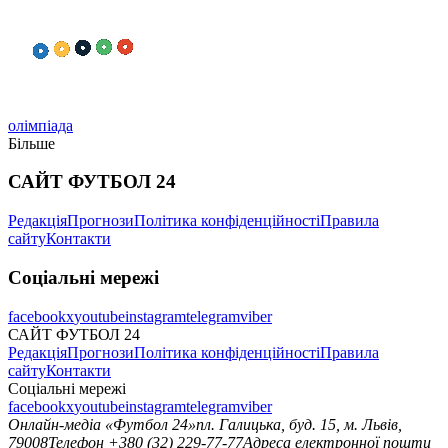
олімпіада
Більше
САЙТ ФУТБОЛ 24
Редакція
Прогнози
Політика конфіденційності
Правила
сайту
Контакти
Соціальні мережі
facebook
x
youtube
instagram
telegram
viber
САЙТ ФУТБОЛ 24
Редакція
Прогнози
Політика конфіденційності
Правила
сайту
Контакти
Соціальні мережі
facebook
x
youtube
instagram
telegram
viber
Онлайн-медіа «Футбол 24»
пл. Галицька, буд. 15, м. Львів,
79008
Телефон +380 (32) 229-77-77
Адреса електронної пошти