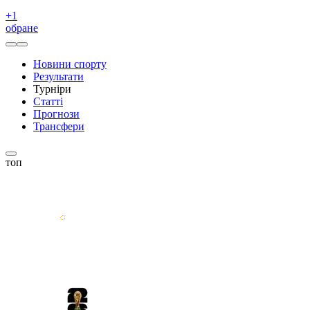
+
1
обране
Новини спорту
Результати
Турніри
Статті
Прогнози
Трансфери
топ