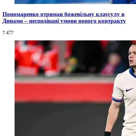
Пономаренко отримав божевільну клаусулу в
Динамо – несподівані умови нового контракту
7 477