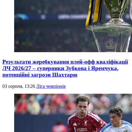
Результати жеребкування плей-офф кваліфікації
ЛЧ 2026/27 – суперники Зубкова і Яремчука,
потенційні загрози Шахтарю
03 серпня, 13:26
Ліга чемпіонів