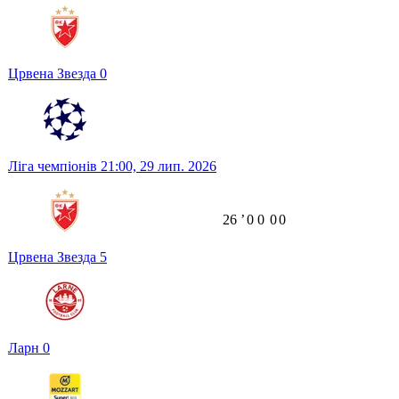
Црвена Звезда
0
Ліга чемпіонів
21:00,
29 лип. 2026
26
ʼ
0
0
0
0
Црвена Звезда
5
Ларн
0