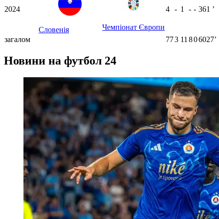
2024
4
-
1
-
-
361
ʼ
Чемпіонат Європи
Словенія
загалом
77
3
11
8
0
6027ʼ
Новини на футбол 24