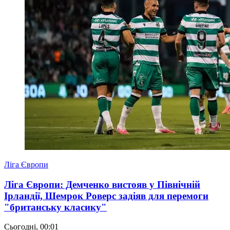
Ліга Європи
Ліга Європи: Демченко вистояв у Північній
Ірландії, Шемрок Роверс задіяв для перемоги
"британську класику"
Сьогодні, 00:01