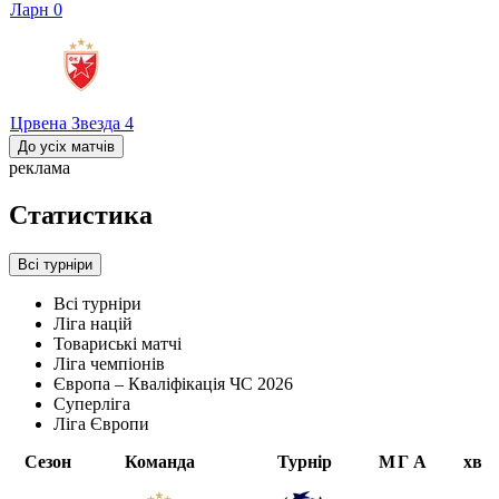
Ларн
0
Црвена Звезда
4
До усіх матчів
реклама
Статистика
Всі турніри
Всі турніри
Ліга націй
Товариські матчі
Ліга чемпіонів
Європа – Кваліфікація ЧС 2026
Суперліга
Ліга Європи
Сезон
Команда
Турнір
М
Г
А
хв