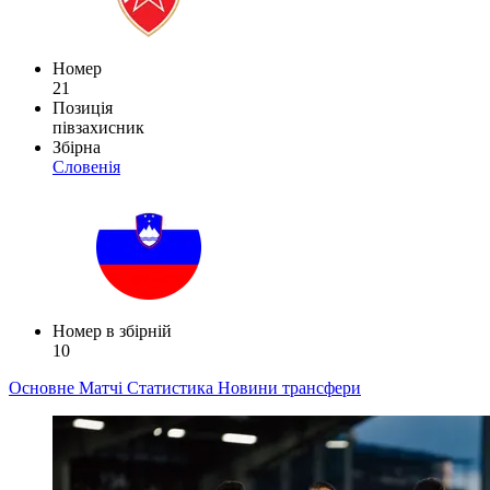
Номер
21
Позиція
півзахисник
Збірна
Словенія
Номер в збірній
10
Основне
Матчі
Статистика
Новини
трансфери