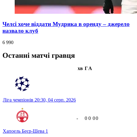
Челсі хоче віддати Мудрика в оренду – джерело
назвало клуб
6 990
Останні матчі гравця
хв
Г
А
Ліга чемпіонів
20:30,
04 серп. 2026
-
0
0
0
0
Хапоель Беєр-Шева
1