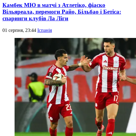
Камбек МЮ в матчі з Атлетіко, фіаско
Вільяреала, перемоги Райо, Більбао і Бетіса:
спаринги клубів Ла Ліги
01 серпня, 23:44
Іспанія