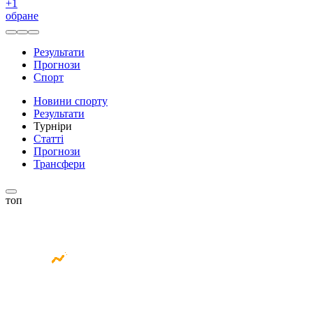
+
1
обране
Результати
Прогнози
Спорт
Новини спорту
Результати
Турніри
Статті
Прогнози
Трансфери
топ