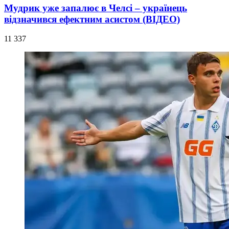
Мудрик уже запалює в Челсі – українець
відзначився ефектним асистом (ВІДЕО)
11 337