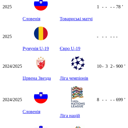
2025
1
-
-
-
-
78
ʼ
Словенія
Товариські матчі
2025
-
-
-
-
-
-
Румунія U-19
Євро U-19
2024/2025
10
-
3
2
-
900
ʼ
Црвена Звезда
Ліга чемпіонів
2024/2025
8
-
-
-
-
699
ʼ
Словенія
Ліга націй