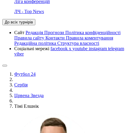
Ліга конференцій
ЛЧ - Top News
До всіх турнірів
Сайт
Редакція
Прогнози
Політика конфіденційності
Правила сайту
Контакти
Правила коментування
Редакційна політика
Структура власності
Соціальні мережі
facebook
x
youtube
instagram
telegram
viber
Футбол 24
Сербія
Црвена Звезда
Тімі Елшнік