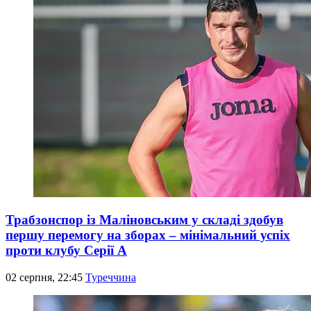
Трабзонспор із Маліновським у складі здобув
першу перемогу на зборах – мінімальний успіх
проти клубу Серії А
02 серпня, 22:45
Туреччина