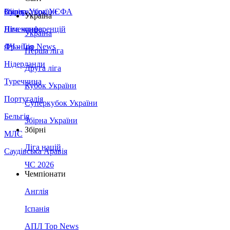
Збірна України
Італія
Суперкубок УЄФА
Україна
Німеччина
Ліга конференцій
Україна
Франція
ЛЧ - Top News
Перша ліга
Нідерланди
Друга ліга
Туреччина
Кубок України
Португалія
Суперкубок України
Бельгія
Збірна України
Збірні
МЛС
Ліга націй
Саудівська Аравія
ЧС 2026
Чемпіонати
Англія
Іспанія
АПЛ Top News