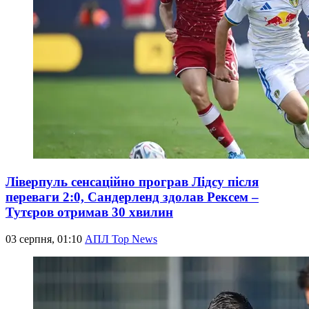
Ліверпуль сенсаційно програв Лідсу після
переваги 2:0, Сандерленд здолав Рексем –
Тутєров отримав 30 хвилин
03 серпня, 01:10
АПЛ Top News