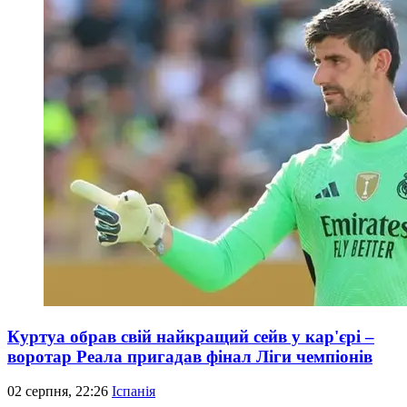
Куртуа обрав свій найкращий сейв у кар'єрі –
воротар Реала пригадав фінал Ліги чемпіонів
02 серпня, 22:26
Іспанія