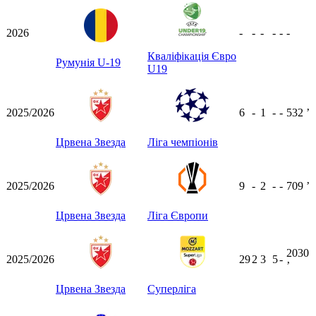
2026
-
-
-
-
-
-
Кваліфікація Євро
Румунія U-19
U19
2025/2026
6
-
1
-
-
532
ʼ
Црвена Звезда
Ліга чемпіонів
2025/2026
9
-
2
-
-
709
ʼ
Црвена Звезда
Ліга Європи
2030
2025/2026
29
2
3
5
-
ʼ
Црвена Звезда
Суперліга