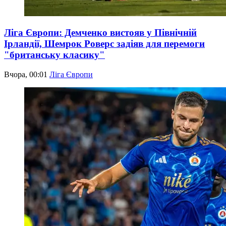
Ліга Європи: Демченко вистояв у Північній
Ірландії, Шемрок Роверс задіяв для перемоги
"британську класику"
Вчора, 00:01
Ліга Європи