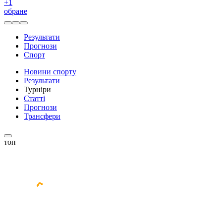
+
1
обране
Результати
Прогнози
Спорт
Новини спорту
Результати
Турніри
Статті
Прогнози
Трансфери
топ