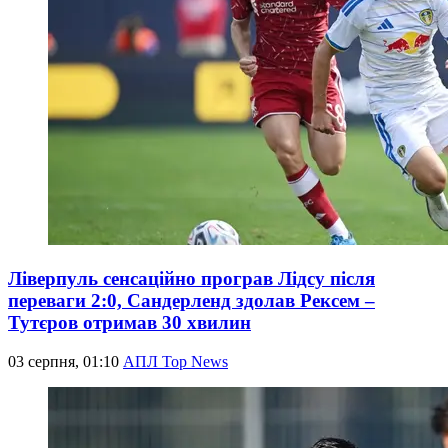
Ліверпуль сенсаційно програв Лідсу після
переваги 2:0, Сандерленд здолав Рексем –
Тутєров отримав 30 хвилин
03 серпня, 01:10
АПЛ Top News