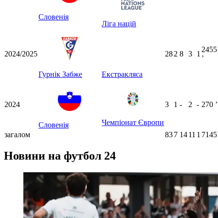
Словенія
Ліга націй
2455
2024/2025
28
2
8
3
1
ʼ
Гурнік Забже
Екстракляса
2024
3
1
-
2
-
270
ʼ
Чемпіонат Європи
Словенія
загалом
83
7
14
11
1
7145
Новини на футбол 24