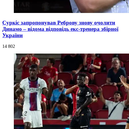
Суркіс запропонував Реброву знову очолити
Динамо – відома відповідь екс-тренера збірної
України
14 802