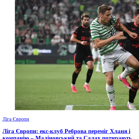
Ліга Європи
Ліга Європи: екс-клуб Реброва переміг Хланя і
компанію – Маліновський та Салах потирають