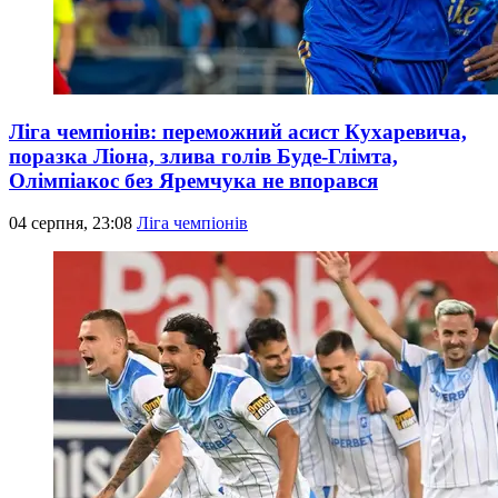
Ліга чемпіонів: переможний асист Кухаревича,
поразка Ліона, злива голів Буде-Глімта,
Олімпіакос без Яремчука не впорався
04 серпня, 23:08
Ліга чемпіонів