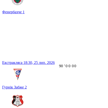
Фенербахче
1
Екстракляса
18:30,
25 лип. 2026
90
ʼ
0
0
0
0
Гурнік Забже
2