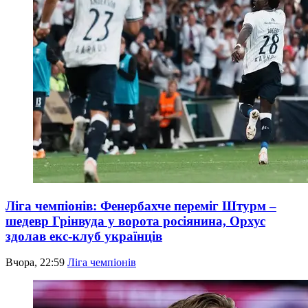
Ліга чемпіонів: Фенербахче переміг Штурм –
шедевр Грінвуда у ворота росіянина, Орхус
здолав екс-клуб українців
Вчора, 22:59
Ліга чемпіонів