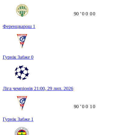
90
ʼ
0
0
0
0
Ференцварош
1
Гурнік Забже
0
Ліга чемпіонів
21:00,
29 лип. 2026
90
ʼ
0
0
1
0
Гурнік Забже
1