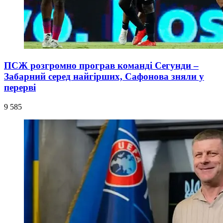
ПСЖ розгромно програв команді Сегунди –
Забарний серед найгірших, Сафонова зняли у
перерві
9 585