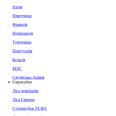
Італія
Німеччина
Франція
Нідерланди
Туреччина
Португалія
Бельгія
МЛС
Саудівська Аравія
Єврокубки
Ліга чемпіонів
Ліга Європи
Суперкубок УЄФА