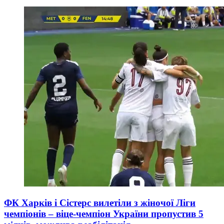
ФК Харків і Сістерс вилетіли з жіночої Ліги
чемпіонів – віце-чемпіон України пропустив 5