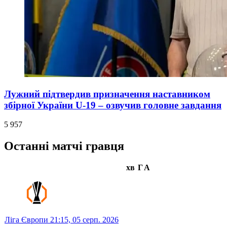
Лужний підтвердив призначення наставником
збірної України U-19 – озвучив головне завдання
5 957
Останні матчі гравця
хв
Г
А
Ліга Європи
21:15,
05 серп. 2026