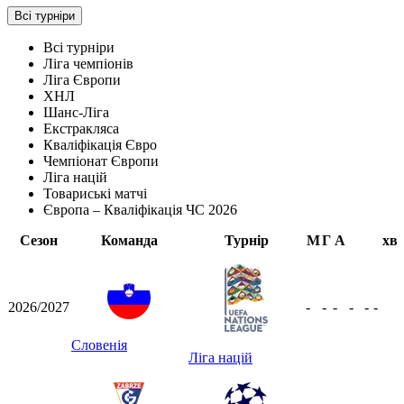
Всі турніри
Всі турніри
Ліга чемпіонів
Ліга Європи
ХНЛ
Шанс-Ліга
Екстракляса
Кваліфікація Євро
Чемпіонат Європи
Ліга націй
Товариські матчі
Європа – Кваліфікація ЧС 2026
Сезон
Команда
Турнір
М
Г
А
хв
2026/2027
-
-
-
-
-
-
Словенія
Ліга націй