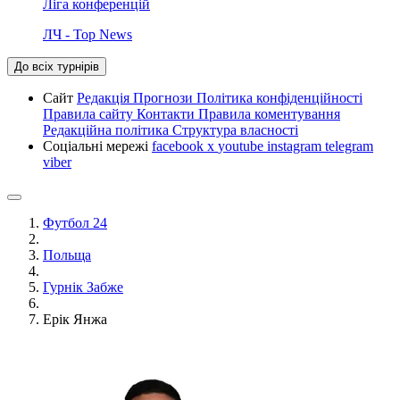
Ліга конференцій
ЛЧ - Top News
До всіх турнірів
Сайт
Редакція
Прогнози
Політика конфіденційності
Правила сайту
Контакти
Правила коментування
Редакційна політика
Структура власності
Соціальні мережі
facebook
x
youtube
instagram
telegram
viber
Футбол 24
Польща
Гурнік Забже
Ерік Янжа