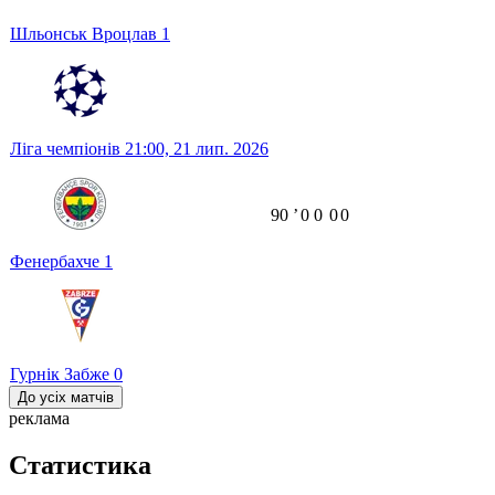
Шльонськ Вроцлав
1
Ліга чемпіонів
21:00,
21 лип. 2026
90
ʼ
0
0
0
0
Фенербахче
1
Гурнік Забже
0
До усіх матчів
реклама
Статистика