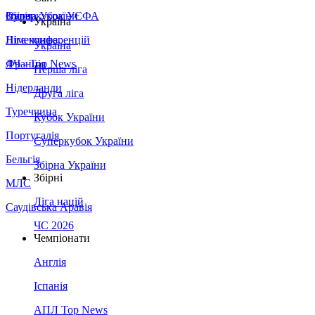
Збірна України
Італія
Суперкубок УЄФА
Україна
Німеччина
Ліга конференцій
Україна
Франція
ЛЧ - Top News
Перша ліга
Нідерланди
Друга ліга
Туреччина
Кубок України
Португалія
Суперкубок України
Бельгія
Збірна України
Збірні
МЛС
Ліга націй
Саудівська Аравія
ЧС 2026
Чемпіонати
Англія
Іспанія
АПЛ Top News