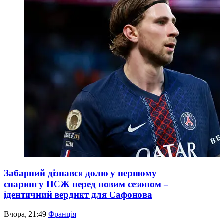
Забарний дізнався долю у першому
спарингу ПСЖ перед новим сезоном –
ідентичний вердикт для Сафонова
Вчора, 21:49
Франція