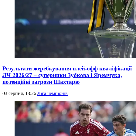
Результати жеребкування плей-офф кваліфікації
ЛЧ 2026/27 – суперники Зубкова і Яремчука,
потенційні загрози Шахтарю
03 серпня, 13:26
Ліга чемпіонів