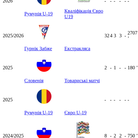
2026
-
-
-
-
-
-
Кваліфікація Євро
Румунія U-19
U19
2707
2025/2026
32
4
3
3
-
ʼ
Гурнік Забже
Екстракляса
2025
2
-
1
-
-
180
ʼ
Словенія
Товариські матчі
2025
-
-
-
-
-
-
Румунія U-19
Євро U-19
2024/2025
8
-
2
2
-
750
ʼ