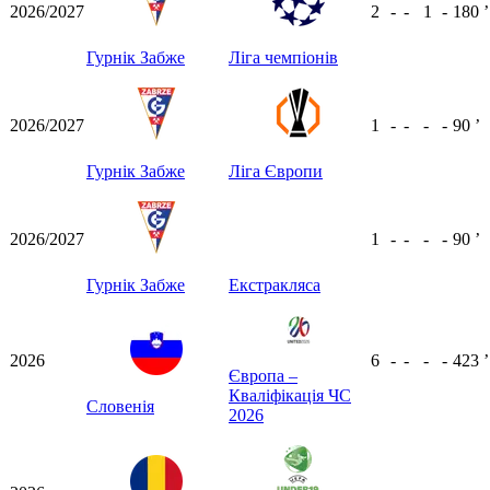
2026/2027
2
-
-
1
-
180
ʼ
Гурнік Забже
Ліга чемпіонів
2026/2027
1
-
-
-
-
90
ʼ
Гурнік Забже
Ліга Європи
2026/2027
1
-
-
-
-
90
ʼ
Гурнік Забже
Екстракляса
2026
6
-
-
-
-
423
ʼ
Європа –
Кваліфікація ЧС
Словенія
2026