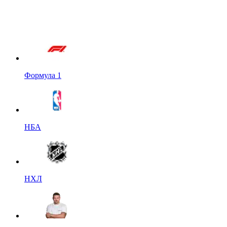
Формула 1
НБА
НХЛ