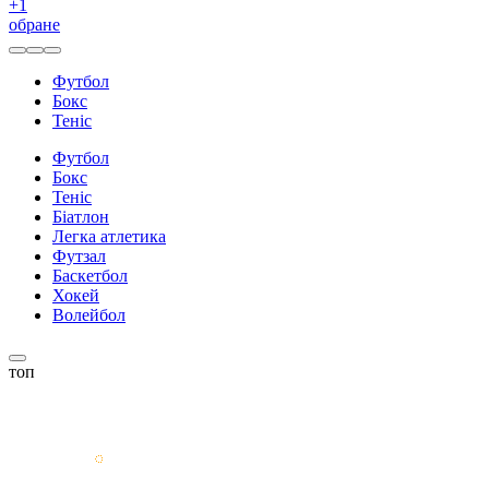
+
1
обране
Футбол
Бокс
Теніс
Футбол
Бокс
Теніс
Біатлон
Легка атлетика
Футзал
Баскетбол
Хокей
Волейбол
топ