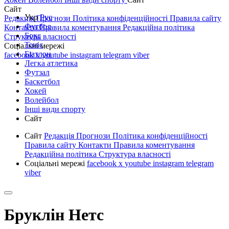
Сайт
Укр
Рус
Редакція
Прогнози
Політика конфіденційності
Правила сайту
Футбол
Контакти
Правила коментування
Редакційна політика
Бокс
Структура власності
Теніс
Соціальні мережі
Біатлон
facebook
x
youtube
instagram
telegram
viber
Легка атлетика
Футзал
Баскетбол
Хокей
Волейбол
Інші види спорту
Сайт
Сайт
Редакція
Прогнози
Політика конфіденційності
Правила сайту
Контакти
Правила коментування
Редакційна політика
Структура власності
Соціальні мережі
facebook
x
youtube
instagram
telegram
viber
Бруклін Нетс