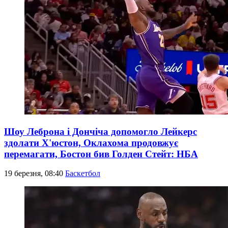
Шоу Леброна і Дончіча допомогло Лейкерс
здолати Х'юстон, Оклахома продовжує
перемагати, Бостон бив Голден Стейт: НБА
19 березня, 08:40
Баскетбол