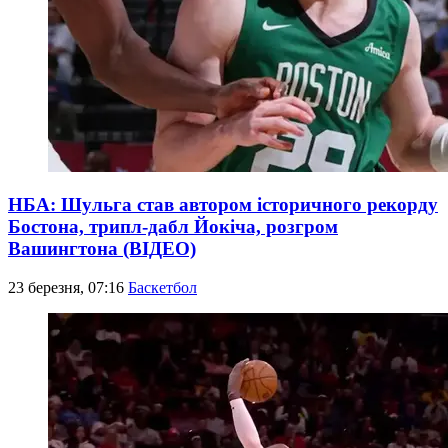
НБА: Шульга став автором історичного рекорду
Бостона, трипл-дабл Йокіча, розгром
Вашингтона (ВІДЕО)
23 березня, 07:16
Баскетбол