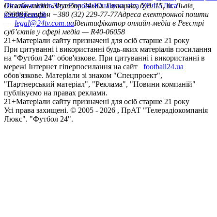
Ліга чемпіонів
Онлайн-медіа «Футбол 24»
Ліга Європи
Юнацька ліга УЄФА
пл. Галицька, буд. 15, м. Львів,
Ліга
конференцій
79008
Телефон +380 (32) 229-77-77
Адреса електронної пошти
—
legal@24tv.com.ua
Ідентифікатор онлайн-медіа в Реєстрі
суб’єктів у сфері медіа — R40-06058
21+
Матеріали сайту призначені для осіб старше 21 року
При цитуванні і використанні будь-яких матеріалів посилання
на "Футбол 24" обов'язкове. При цитуванні і використанні в
мережі Інтернет гіперпосилання на сайт
football24.ua
обов'язкове. Матеріали зі знаком "Спецпроект",
"Партнерський матеріал", "Реклама", "Новини компаній"
публікуємо на правах реклами.
21+
Матеріали сайту призначені для осіб старше 21 року
Усi права захищенi. © 2005 -
2026
, ПрАТ "Телерадіокомпанія
Люкс". "Футбол 24".