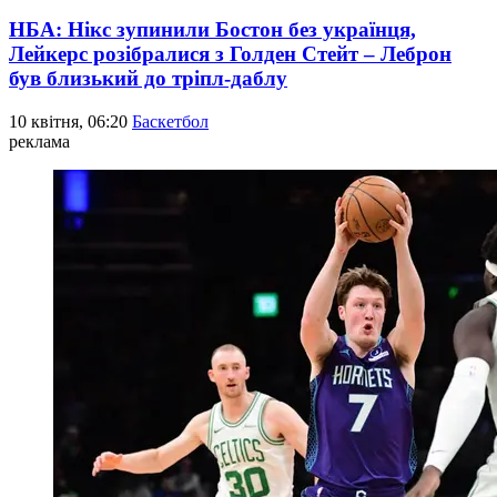
НБА: Нікс зупинили Бостон без українця,
Лейкерс розібралися з Голден Стейт – Леброн
був близький до тріпл-даблу
10 квітня, 06:20
Баскетбол
реклама