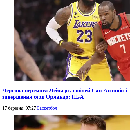
Чергова перемога Лейкерс, ювілей Сан-Антоніо і
завершення серії Орландо: НБА
17 березня, 07:27
Баскетбол