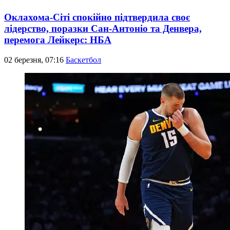
Оклахома-Сіті спокійно підтвердила своє
лідерство, поразки Сан-Антоніо та Денвера,
перемога Лейкерс: НБА
02 березня, 07:16
Баскетбол