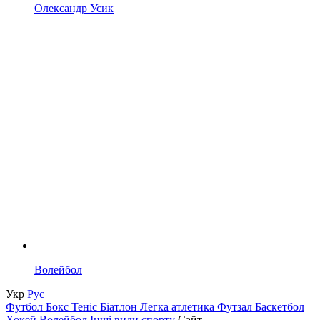
Олександр Усик
Волейбол
Укр
Рус
Футбол
Бокс
Теніс
Біатлон
Легка атлетика
Футзал
Баскетбол
Хокей
Волейбол
Інші види спорту
Сайт