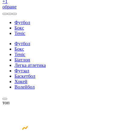
+
1
обране
Футбол
Бокс
Теніс
Футбол
Бокс
Теніс
Біатлон
Легка атлетика
Футзал
Баскетбол
Хокей
Волейбол
топ