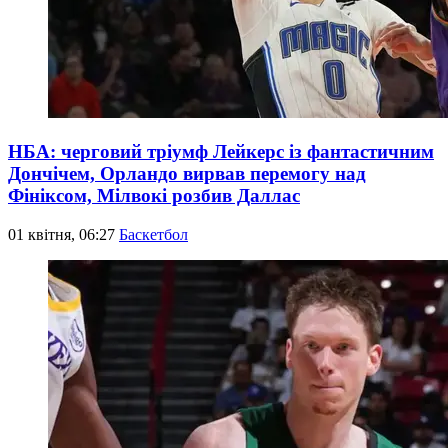
НБА: черговий тріумф Лейкерс із фантастичним
Дончічем, Орландо вирвав перемогу над
Фініксом, Мілвокі розбив Даллас
01 квітня, 06:27
Баскетбол