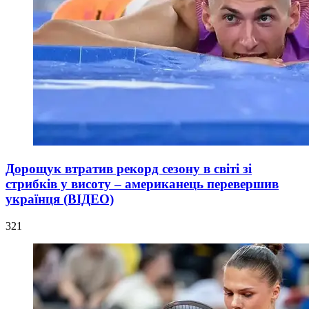
Дорощук втратив рекорд сезону в світі зі
стрибків у висоту – американець перевершив
українця (ВІДЕО)
321