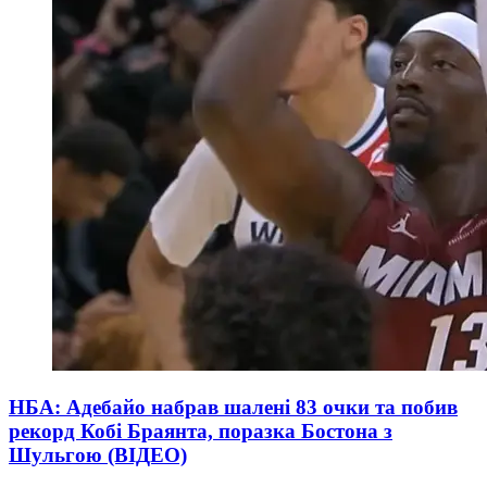
НБА: Адебайо набрав шалені 83 очки та побив
рекорд Кобі Браянта, поразка Бостона з
Шульгою (ВІДЕО)