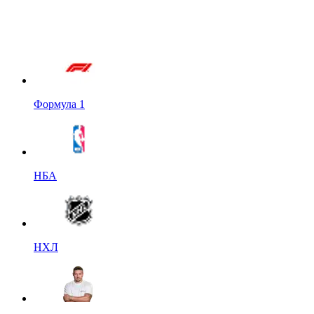
Формула 1
НБА
НХЛ