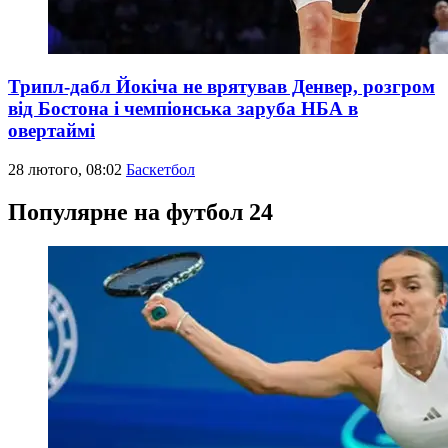
Трипл-дабл Йокіча не врятував Денвер, розгром
від Бостона і чемпіонська заруба НБА в
овертаймі
28 лютого, 08:02
Баскетбол
Популярне на футбол 24