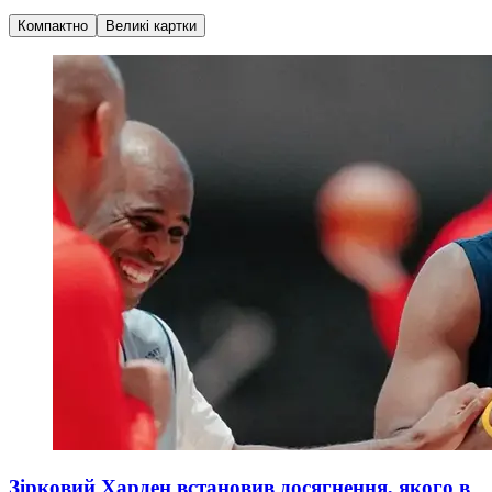
Компактно
Великі картки
Зірковий Харден встановив досягнення, якого в