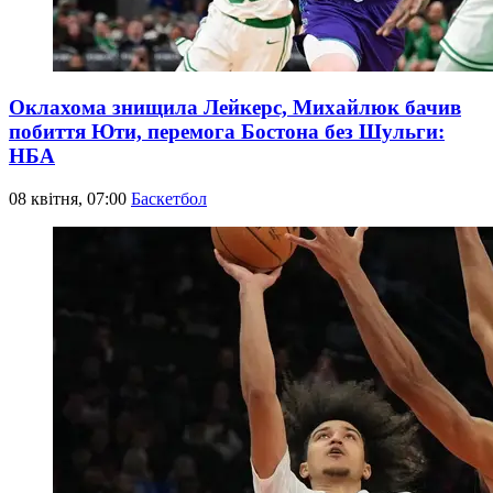
Оклахома знищила Лейкерс, Михайлюк бачив
побиття Юти, перемога Бостона без Шульги:
НБА
08 квітня, 07:00
Баскетбол