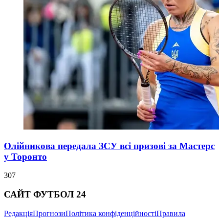
Олійникова передала ЗСУ всі призові за Мастерс
у Торонто
307
САЙТ ФУТБОЛ 24
Редакція
Прогнози
Політика конфіденційності
Правила