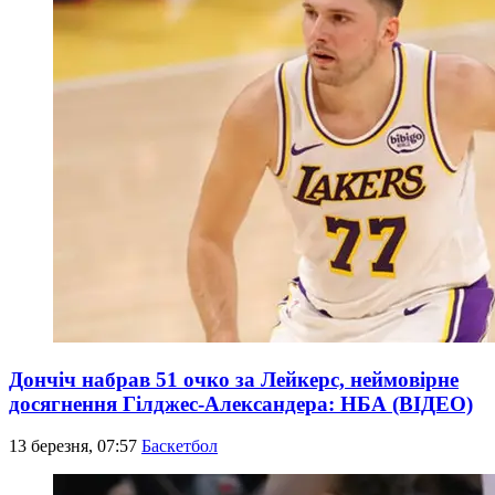
Дончіч набрав 51 очко за Лейкерс, неймовірне
досягнення Гілджес-Александера: НБА (ВІДЕО)
13 березня, 07:57
Баскетбол