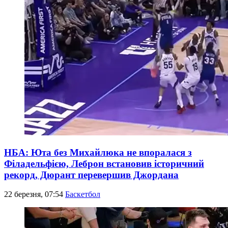
НБА: Юта без Михайлюка не впоралася з
Філадельфією, Леброн встановив історичний
рекорд, Дюрант перевершив Джордана
22 березня, 07:54
Баскетбол