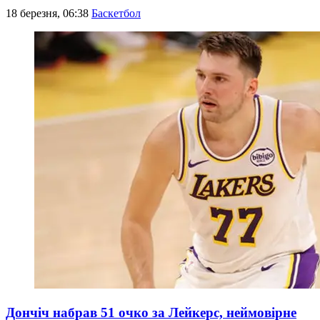
18 березня, 06:38
Баскетбол
Дончіч набрав 51 очко за Лейкерс, неймовірне