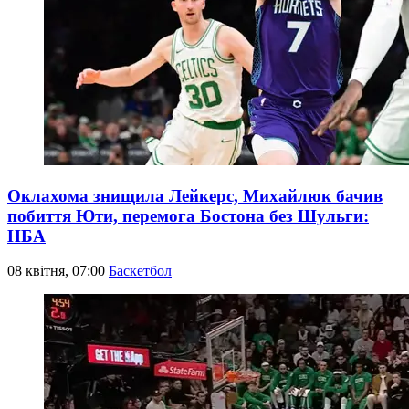
Оклахома знищила Лейкерс, Михайлюк бачив
побиття Юти, перемога Бостона без Шульги:
НБА
08 квітня, 07:00
Баскетбол