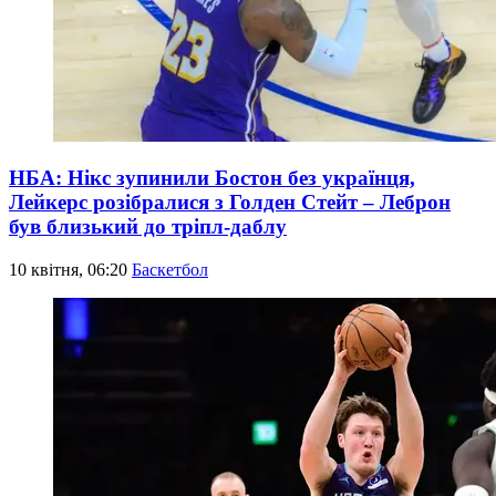
НБА: Нікс зупинили Бостон без українця,
Лейкерс розібралися з Голден Стейт – Леброн
був близький до тріпл-даблу
10 квітня, 06:20
Баскетбол