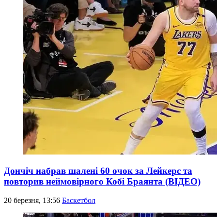
Дончіч набрав шалені 60 очок за Лейкерс та
повторив неймовірного Кобі Браянта (ВІДЕО)
20 березня, 13:56
Баскетбол