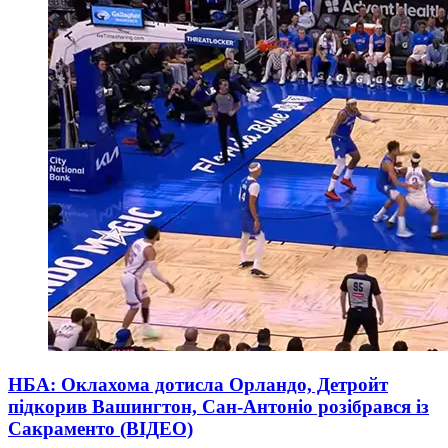
НБА: Оклахома дотисла Орландо, Детройт
підкорив Вашингтон, Сан-Антоніо розібрався із
Сакраменто (ВІДЕО)