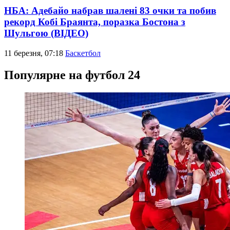
НБА: Адебайо набрав шалені 83 очки та побив
рекорд Кобі Браянта, поразка Бостона з
Шульгою (ВІДЕО)
11 березня, 07:18
Баскетбол
Популярне на футбол 24