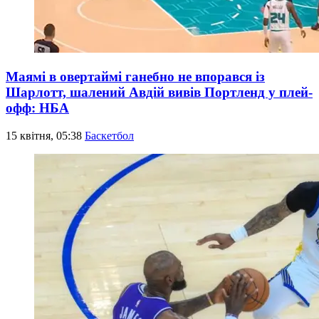
Маямі в овертаймі ганебно не впорався із
Шарлотт, шалений Авдій вивів Портленд у плей-
офф: НБА
15 квітня, 05:38
Баскетбол