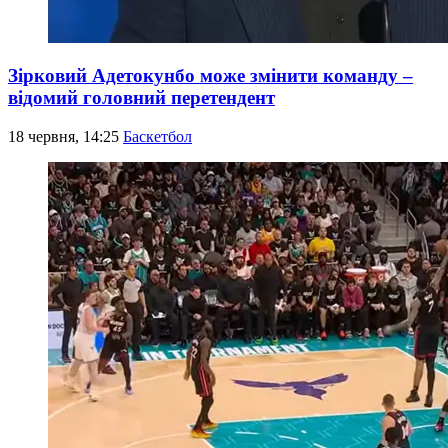
Зірковий Адетокунбо може змінити команду –
відомий головний перетендент
18 червня, 14:25
Баскетбол