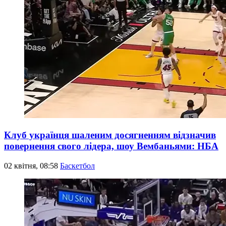
Клуб українця шаленим досягненням відзначив
повернення свого лідера, шоу Вембаньями: НБА
02 квітня, 08:58
Баскетбол