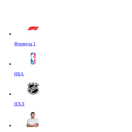
Формула 1
НБА
НХЛ