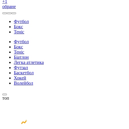
+
1
обране
Футбол
Бокс
Теніс
Футбол
Бокс
Теніс
Біатлон
Легка атлетика
Футзал
Баскетбол
Хокей
Волейбол
топ