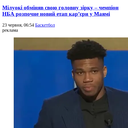
Мілуокі обміняв свою головну зірку – чемпіон
НБА розпочне новий етап кар’єри у Маямі
23 червня, 06:54
Баскетбол
реклама