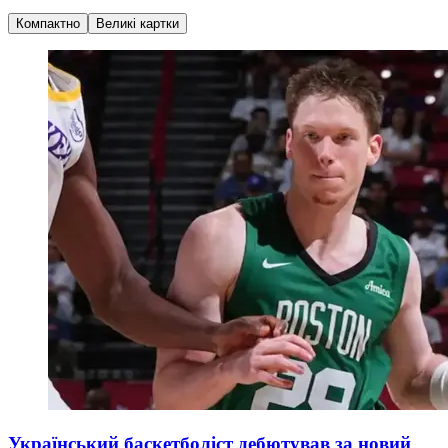
Компактно
Великі картки
Український баскетболіст дебютував за новий