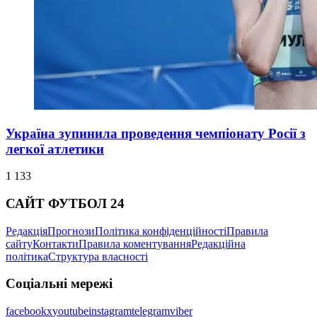
Україна зупинила проведення чемпіонату Росії з
легкої атлетики
1 133
САЙТ ФУТБОЛ 24
Редакція
Прогнози
Політика конфіденційності
Правила
сайту
Контакти
Правила коментування
Редакційна
політика
Структура власності
Соціальні мережі
facebook
x
youtube
instagram
telegram
viber