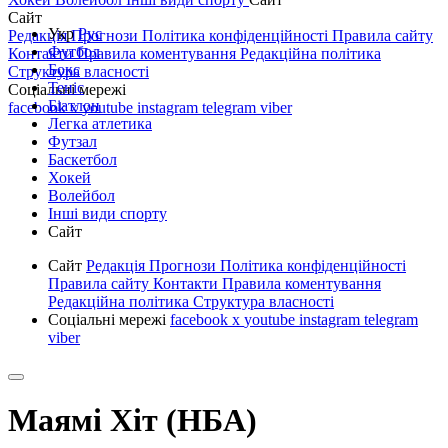
Сайт
Укр
Рус
Редакція
Прогнози
Політика конфіденційності
Правила сайту
Футбол
Контакти
Правила коментування
Редакційна політика
Бокс
Структура власності
Теніс
Соціальні мережі
Біатлон
facebook
x
youtube
instagram
telegram
viber
Легка атлетика
Футзал
Баскетбол
Хокей
Волейбол
Інші види спорту
Сайт
Сайт
Редакція
Прогнози
Політика конфіденційності
Правила сайту
Контакти
Правила коментування
Редакційна політика
Структура власності
Соціальні мережі
facebook
x
youtube
instagram
telegram
viber
Маямі Хіт (НБА)