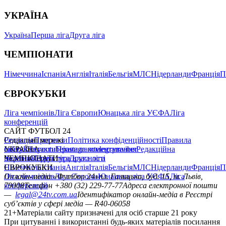
УКРАЇНА
Україна
Перша ліга
Друга ліга
ЧЕМПІОНАТИ
Німеччина
Іспанія
Англія
Італія
Бельгія
МЛС
Нідерланди
Франція
П
ЄВРОКУБКИ
Ліга чемпіонів
Ліга Європи
Юнацька ліга УЄФА
Ліга
конференцій
САЙТ ФУТБОЛ 24
Редакція
Соціальні мережі
Прогнози
Політика конфіденційності
Правила
сайту
facebook
УКРАЇНА
Контакти
x
youtube
Правила коментування
instagram
telegram
viber
Редакційна
політика
Україна
ЧЕМПІОНАТИ
Перша ліга
Структура власності
Друга ліга
Німеччина
ЄВРОКУБКИ
Іспанія
Англія
Італія
Бельгія
МЛС
Нідерланди
Франція
П
Ліга чемпіонів
Онлайн-медіа «Футбол 24»
Ліга Європи
Юнацька ліга УЄФА
пл. Галицька, буд. 15, м. Львів,
Ліга
конференцій
79008
Телефон +380 (32) 229-77-77
Адреса електронної пошти
—
legal@24tv.com.ua
Ідентифікатор онлайн-медіа в Реєстрі
суб’єктів у сфері медіа — R40-06058
21+
Матеріали сайту призначені для осіб старше 21 року
При цитуванні і використанні будь-яких матеріалів посилання