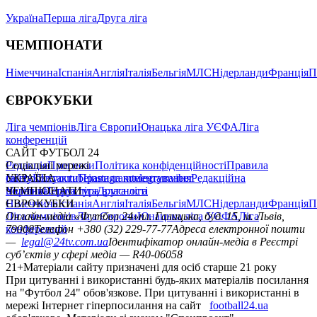
Україна
Перша ліга
Друга ліга
ЧЕМПІОНАТИ
Німеччина
Іспанія
Англія
Італія
Бельгія
МЛС
Нідерланди
Франція
П
ЄВРОКУБКИ
Ліга чемпіонів
Ліга Європи
Юнацька ліга УЄФА
Ліга
конференцій
САЙТ ФУТБОЛ 24
Редакція
Соціальні мережі
Прогнози
Політика конфіденційності
Правила
сайту
facebook
УКРАЇНА
Контакти
x
youtube
Правила коментування
instagram
telegram
viber
Редакційна
політика
Україна
ЧЕМПІОНАТИ
Перша ліга
Структура власності
Друга ліга
Німеччина
ЄВРОКУБКИ
Іспанія
Англія
Італія
Бельгія
МЛС
Нідерланди
Франція
П
Ліга чемпіонів
Онлайн-медіа «Футбол 24»
Ліга Європи
Юнацька ліга УЄФА
пл. Галицька, буд. 15, м. Львів,
Ліга
конференцій
79008
Телефон +380 (32) 229-77-77
Адреса електронної пошти
—
legal@24tv.com.ua
Ідентифікатор онлайн-медіа в Реєстрі
суб’єктів у сфері медіа — R40-06058
21+
Матеріали сайту призначені для осіб старше 21 року
При цитуванні і використанні будь-яких матеріалів посилання
на "Футбол 24" обов'язкове. При цитуванні і використанні в
мережі Інтернет гіперпосилання на сайт
football24.ua