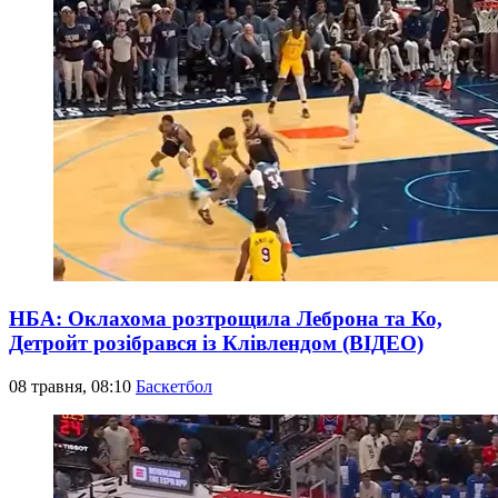
НБА: Оклахома розтрощила Леброна та Ко,
Детройт розібрався із Клівлендом (ВІДЕО)
08 травня, 08:10
Баскетбол