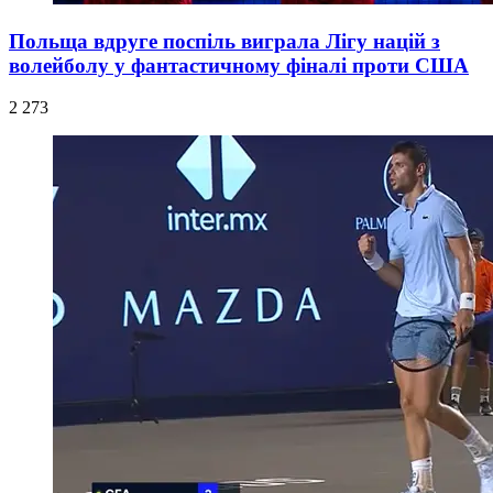
Польща вдруге поспіль виграла Лігу націй з
волейболу у фантастичному фіналі проти США
2 273