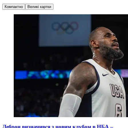
Компактно
Великі картки
Леброн визначився з новим клубом в НБА –