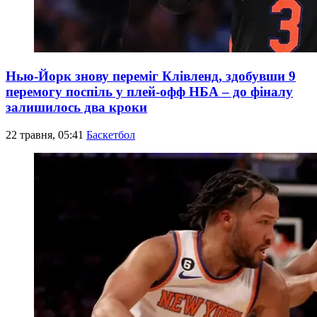
Нью-Йорк знову переміг Клівленд, здобувши 9
перемогу поспіль у плей-офф НБА – до фіналу
залишилось два кроки
22 травня, 05:41
Баскетбол