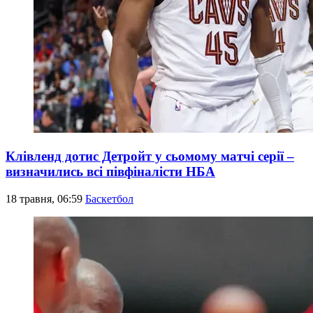
Клівленд дотис Детройт у сьомому матчі серії –
визначились всі півфіналісти НБА
18 травня, 06:59
Баскетбол