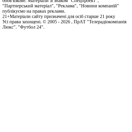
обов'язкове. Матеріали зі знаком "Спецпроект",
"Партнерський матеріал", "Реклама", "Новини компаній"
публікуємо на правах реклами.
21+
Матеріали сайту призначені для осіб старше 21 року
Усi права захищенi. © 2005 -
2026
, ПрАТ "Телерадіокомпанія
Люкс". "Футбол 24".