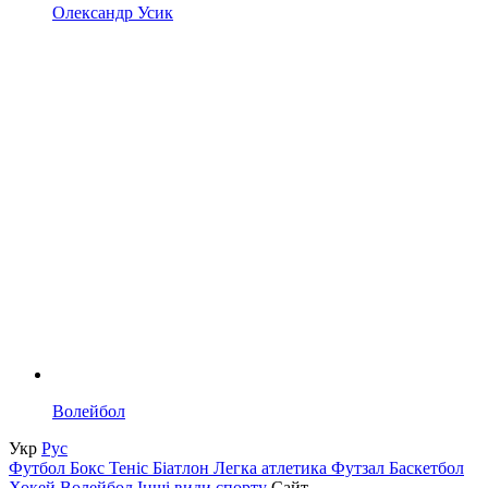
Олександр Усик
Волейбол
Укр
Рус
Футбол
Бокс
Теніс
Біатлон
Легка атлетика
Футзал
Баскетбол
Хокей
Волейбол
Інші види спорту
Сайт