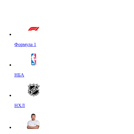
Формула 1
НБА
НХЛ