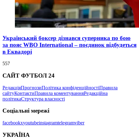
Український боксер дізнався суперника по бою
за пояс WBO International – поєдинок відбудеться
в Еквадорі
557
САЙТ ФУТБОЛ 24
Редакція
Прогнози
Політика конфіденційності
Правила
сайту
Контакти
Правила коментування
Редакційна
політика
Структура власності
Соціальні мережі
facebook
x
youtube
instagram
telegram
viber
УКРАЇНА