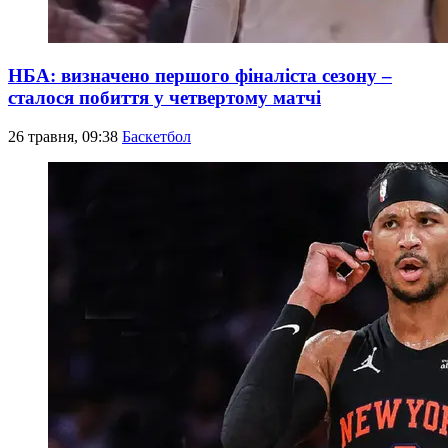
НБА: визначено першого фіналіста сезону –
сталося побиття у четвертому матчі
26 травня, 09:38
Баскетбол