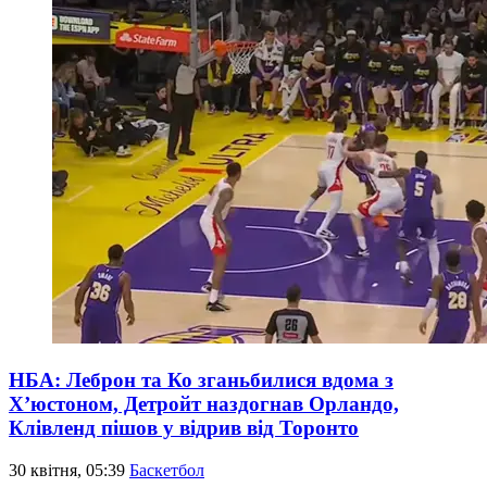
НБА: Леброн та Ко зганьбилися вдома з
Х’юстоном, Детройт наздогнав Орландо,
Клівленд пішов у відрив від Торонто
30 квітня, 05:39
Баскетбол