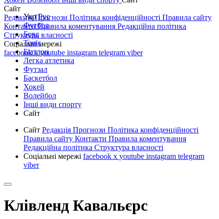
Сайт
Укр
Рус
Редакція
Прогнози
Політика конфіденційності
Правила сайту
Футбол
Контакти
Правила коментування
Редакційна політика
Бокс
Структура власності
Теніс
Соціальні мережі
Біатлон
facebook
x
youtube
instagram
telegram
viber
Легка атлетика
Футзал
Баскетбол
Хокей
Волейбол
Інші види спорту
Сайт
Сайт
Редакція
Прогнози
Політика конфіденційності
Правила сайту
Контакти
Правила коментування
Редакційна політика
Структура власності
Соціальні мережі
facebook
x
youtube
instagram
telegram
viber
Клівленд Кавальєрс