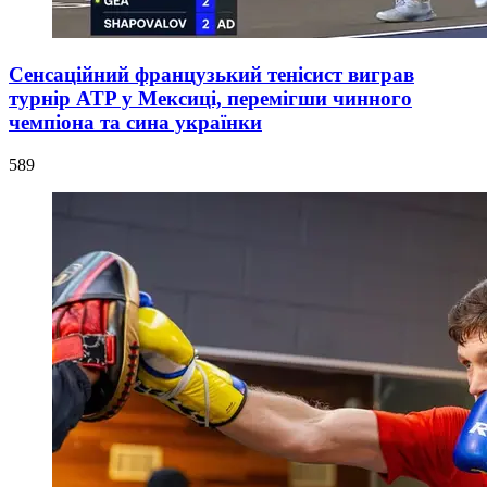
Сенсаційний французький тенісист виграв
турнір ATP у Мексиці, перемігши чинного
чемпіона та сина українки
589