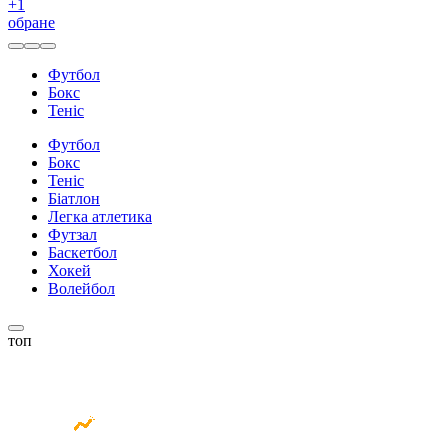
+
1
обране
Футбол
Бокс
Теніс
Футбол
Бокс
Теніс
Біатлон
Легка атлетика
Футзал
Баскетбол
Хокей
Волейбол
топ