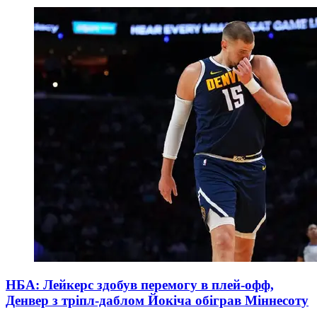
НБА: Лейкерс здобув перемогу в плей-офф,
Денвер з тріпл-даблом Йокіча обіграв Міннесоту