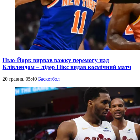
Нью-Йорк вирвав важку перемогу над
Клівлендом – лідер Нікс видав космічний матч
20 травня, 05:40
Баскетбол