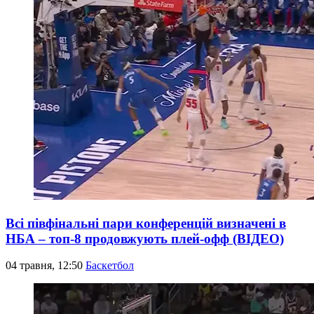
Всі півфінальні пари конференцій визначені в
НБА – топ-8 продовжують плей-офф (ВІДЕО)
04 травня, 12:50
Баскетбол