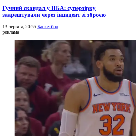
Гучний скандал у НБА: суперзірку
заарештували через інцидент зі зброєю
13 червня, 20:55
Баскетбол
реклама