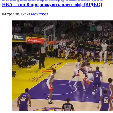
НБА – топ-8 продовжують плей-офф (ВІДЕО)
04 травня, 12:50
Баскетбол