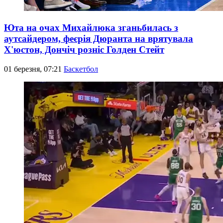
Юта на очах Михайлюка зганьбилась з
аутсайдером, феєрія Дюранта на врятувала
Х'юстон, Дончіч розніс Голден Стейт
01 березня, 07:21
Баскетбол