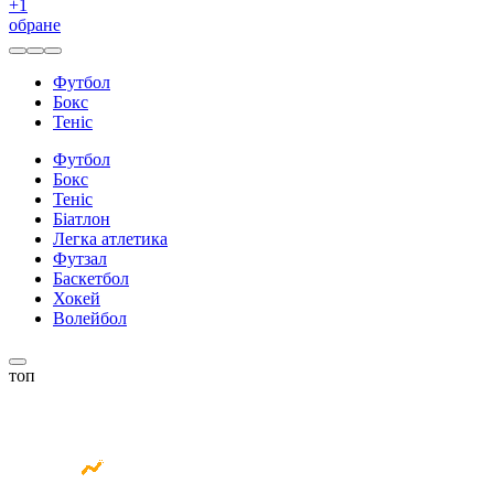
+
1
обране
Футбол
Бокс
Теніс
Футбол
Бокс
Теніс
Біатлон
Легка атлетика
Футзал
Баскетбол
Хокей
Волейбол
топ