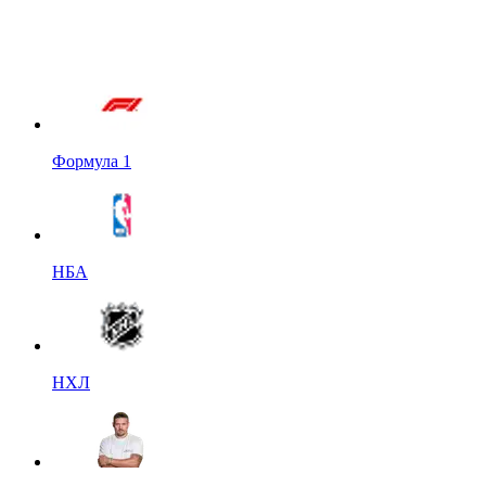
Формула 1
НБА
НХЛ