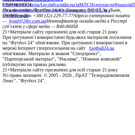
Німеччина
ЄВРОКУБКИ
Іспанія
Англія
Італія
Бельгія
МЛС
Нідерланди
Франція
П
Ліга чемпіонів
Онлайн-медіа «Футбол 24»
Ліга Європи
Юнацька ліга УЄФА
пл. Галицька, буд. 15, м. Львів,
Ліга
конференцій
79008
Телефон +380 (32) 229-77-77
Адреса електронної пошти
—
legal@24tv.com.ua
Ідентифікатор онлайн-медіа в Реєстрі
суб’єктів у сфері медіа — R40-06058
21+
Матеріали сайту призначені для осіб старше 21 року
При цитуванні і використанні будь-яких матеріалів посилання
на "Футбол 24" обов'язкове. При цитуванні і використанні в
мережі Інтернет гіперпосилання на сайт
football24.ua
обов'язкове. Матеріали зі знаком "Спецпроект",
"Партнерський матеріал", "Реклама", "Новини компаній"
публікуємо на правах реклами.
21+
Матеріали сайту призначені для осіб старше 21 року
Усi права захищенi. © 2005 -
2026
, ПрАТ "Телерадіокомпанія
Люкс". "Футбол 24".