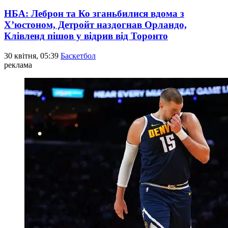
НБА: Леброн та Ко зганьбилися вдома з
Х’юстоном, Детройт наздогнав Орландо,
Клівленд пішов у відрив від Торонто
30 квітня, 05:39
Баскетбол
реклама