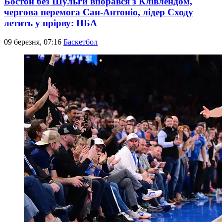
Бостон без Шульги впорався з Клівлендом,
чергова перемога Сан-Антоніо, лідер Сходу
летить у прірву: НБА
09 березня, 07:16
Баскетбол