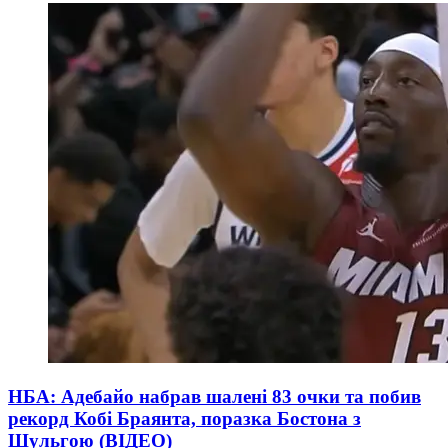
НБА: Адебайо набрав шалені 83 очки та побив
рекорд Кобі Браянта, поразка Бостона з
Шульгою (ВІДЕО)