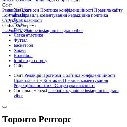
Сайт
Укр
Рус
Редакція
Прогнози
Політика конфіденційності
Правила сайту
Футбол
Контакти
Правила коментування
Редакційна політика
Бокс
Структура власності
Теніс
Соціальні мережі
Біатлон
facebook
x
youtube
instagram
telegram
viber
Легка атлетика
Футзал
Баскетбол
Хокей
Волейбол
Інші види спорту
Сайт
Сайт
Редакція
Прогнози
Політика конфіденційності
Правила сайту
Контакти
Правила коментування
Редакційна політика
Структура власності
Соціальні мережі
facebook
x
youtube
instagram
telegram
viber
Торонто Репторс