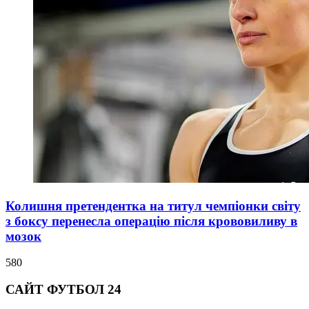
Колишня претендентка на титул чемпіонки світу
з боксу перенесла операцію після крововиливу в
мозок
580
САЙТ ФУТБОЛ 24