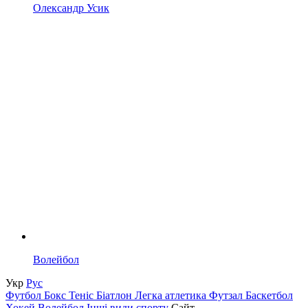
Олександр Усик
Волейбол
Укр
Рус
Футбол
Бокс
Теніс
Біатлон
Легка атлетика
Футзал
Баскетбол
Хокей
Волейбол
Інші види спорту
Сайт