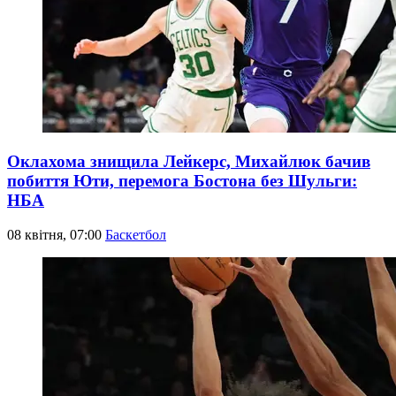
Оклахома знищила Лейкерс, Михайлюк бачив
побиття Юти, перемога Бостона без Шульги:
НБА
08 квітня, 07:00
Баскетбол