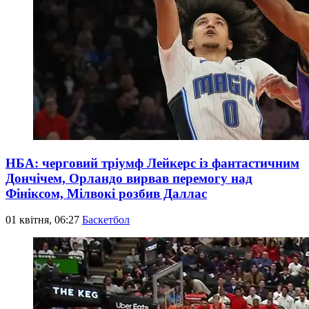
НБА: черговий тріумф Лейкерс із фантастичним
Дончічем, Орландо вирвав перемогу над
Фініксом, Мілвокі розбив Даллас
01 квітня, 06:27
Баскетбол