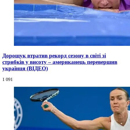
Дорощук втратив рекорд сезону в світі зі
стрибків у висоту – американець перевершив
українця (ВІДЕО)
1 091