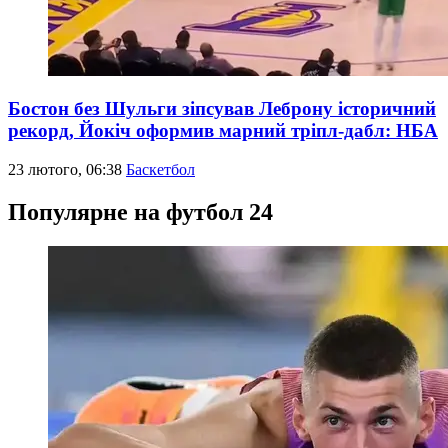
Бостон без Шульги зіпсував Леброну історичний
рекорд, Йокіч оформив марний тріпл-дабл: НБА
23 лютого, 06:38
Баскетбол
Популярне на футбол 24