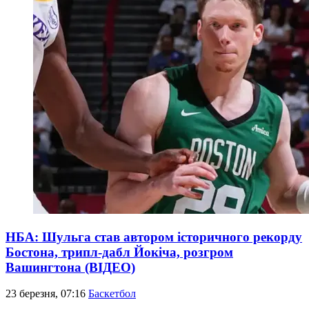
НБА: Шульга став автором історичного рекорду
Бостона, трипл-дабл Йокіча, розгром
Вашингтона (ВІДЕО)
23 березня, 07:16
Баскетбол