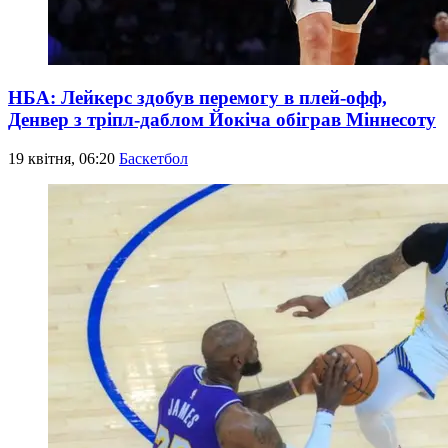
НБА: Лейкерс здобув перемогу в плей-офф,
Денвер з тріпл-даблом Йокіча обіграв Міннесоту
19 квітня, 06:20
Баскетбол