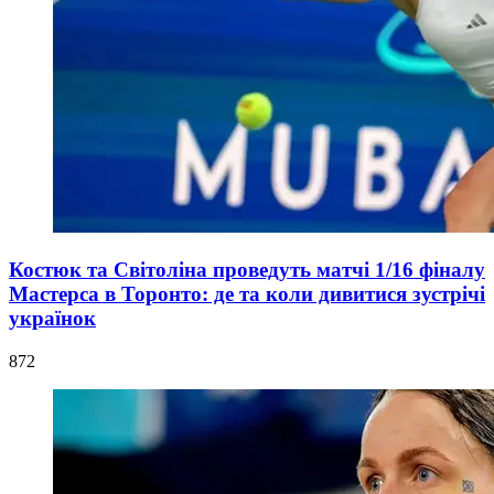
Костюк та Світоліна проведуть матчі 1/16 фіналу
Мастерса в Торонто: де та коли дивитися зустрічі
українок
872