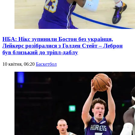
НБА: Нікс зупинили Бостон без українця,
Лейкерс розібралися з Голден Стейт – Леброн
був близький до тріпл-даблу
10 квітня, 06:20
Баскетбол