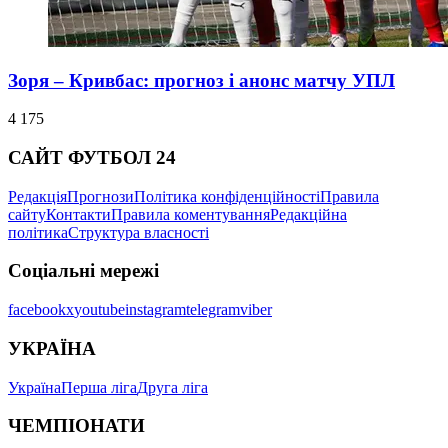
Зоря – Кривбас: прогноз і анонс матчу УПЛ
4 175
САЙТ ФУТБОЛ 24
Редакція
Прогнози
Політика конфіденційності
Правила
сайту
Контакти
Правила коментування
Редакційна
політика
Структура власності
Соціальні мережі
facebook
x
youtube
instagram
telegram
viber
УКРАЇНА
Україна
Перша ліга
Друга ліга
ЧЕМПІОНАТИ