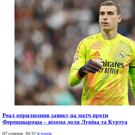
Реал оприлюднив заявку на матч проти
Ференцвароша – відома доля Луніна та Куртуа
07 серпня, 20:32
Іспанія