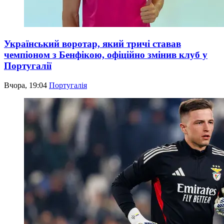
Український воротар, який тричі ставав
чемпіоном з Бенфікою, офіційно змінив клуб у
Португалії
Вчора, 19:04
Португалія