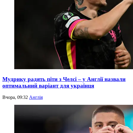
Мудрику радять піти з Челсі – у Англії назвали
оптимальний варіант для українця
Вчора, 09:32
Англія