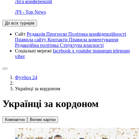
Ліга конференцій
ЛЧ - Top News
До всіх турнірів
Сайт
Редакція
Прогнози
Політика конфіденційності
Правила сайту
Контакти
Правила коментування
Редакційна політика
Структура власності
Соціальні мережі
facebook
x
youtube
instagram
telegram
viber
Футбол 24
Українці за кордоном
Українці за кордоном
Компактно
Великі картки