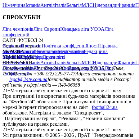
Німеччина
Іспанія
Англія
Італія
Бельгія
МЛС
Нідерланди
Франція
П
ЄВРОКУБКИ
Ліга чемпіонів
Ліга Європи
Юнацька ліга УЄФА
Ліга
конференцій
САЙТ ФУТБОЛ 24
Редакція
Соціальні мережі
Прогнози
Політика конфіденційності
Правила
сайту
facebook
УКРАЇНА
Контакти
x
youtube
Правила коментування
instagram
telegram
viber
Редакційна
політика
Україна
ЧЕМПІОНАТИ
Перша ліга
Структура власності
Друга ліга
Німеччина
ЄВРОКУБКИ
Іспанія
Англія
Італія
Бельгія
МЛС
Нідерланди
Франція
П
Ліга чемпіонів
Онлайн-медіа «Футбол 24»
Ліга Європи
Юнацька ліга УЄФА
пл. Галицька, буд. 15, м. Львів,
Ліга
конференцій
79008
Телефон +380 (32) 229-77-77
Адреса електронної пошти
—
legal@24tv.com.ua
Ідентифікатор онлайн-медіа в Реєстрі
суб’єктів у сфері медіа — R40-06058
21+
Матеріали сайту призначені для осіб старше 21 року
При цитуванні і використанні будь-яких матеріалів посилання
на "Футбол 24" обов'язкове. При цитуванні і використанні в
мережі Інтернет гіперпосилання на сайт
football24.ua
обов'язкове. Матеріали зі знаком "Спецпроект",
"Партнерський матеріал", "Реклама", "Новини компаній"
публікуємо на правах реклами.
21+
Матеріали сайту призначені для осіб старше 21 року
Усi права захищенi. © 2005 -
2026
, ПрАТ "Телерадіокомпанія