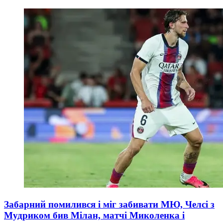
Забарний помилився і міг забивати МЮ, Челсі з
Мудриком бив Мілан, матчі Миколенка і