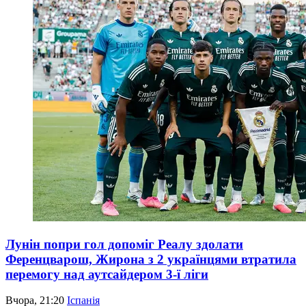
Лунін попри гол допоміг Реалу здолати
Ференцварош, Жирона з 2 українцями втратила
перемогу над аутсайдером 3-ї ліги
Вчора, 21:20
Іспанія