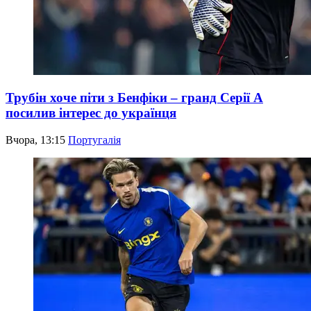
Трубін хоче піти з Бенфіки – гранд Серії А
посилив інтерес до українця
Вчора, 13:15
Португалія