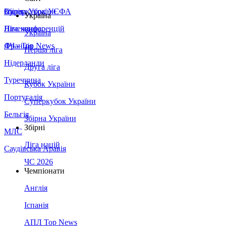
Збірна України
Італія
Суперкубок УЄФА
Україна
Німеччина
Ліга конференцій
Україна
Франція
ЛЧ - Top News
Перша ліга
Нідерланди
Друга ліга
Туреччина
Кубок України
Португалія
Суперкубок України
Бельгія
Збірна України
Збірні
МЛС
Ліга націй
Саудівська Аравія
ЧС 2026
Чемпіонати
Англія
Іспанія
АПЛ Top News