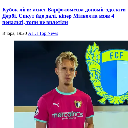
Кубок ліги: асист Варфоломєєва допоміг здолати
Дербі, Сикут йде далі, кіпер Мілволла взяв 4
пенальті, топи не вилетіли
Вчора, 19:20
АПЛ Top News