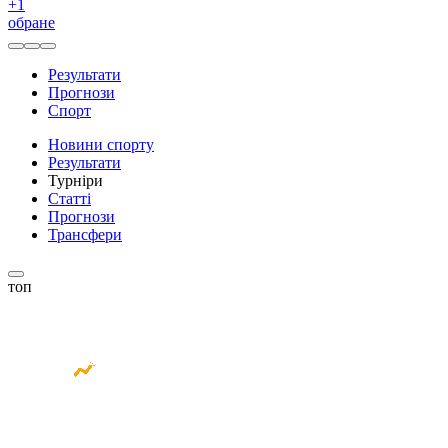
+
1
обране
Результати
Прогнози
Спорт
Новини спорту
Результати
Турніри
Статті
Прогнози
Трансфери
топ