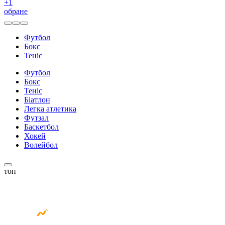
+
1
обране
Футбол
Бокс
Теніс
Футбол
Бокс
Теніс
Біатлон
Легка атлетика
Футзал
Баскетбол
Хокей
Волейбол
топ