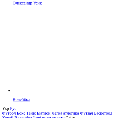
Олександр Усик
Волейбол
Укр
Рус
Футбол
Бокс
Теніс
Біатлон
Легка атлетика
Футзал
Баскетбол
Хокей
Волейбол
Інші види спорту
Сайт