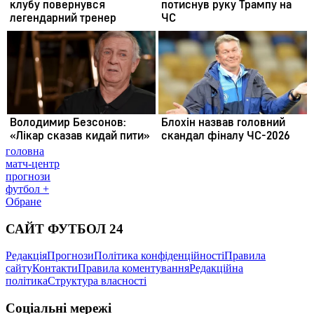
головна
матч-центр
прогнози
футбол +
Обране
САЙТ ФУТБОЛ 24
Редакція
Прогнози
Політика конфіденційності
Правила
сайту
Контакти
Правила коментування
Редакційна
політика
Структура власності
Соціальні мережі