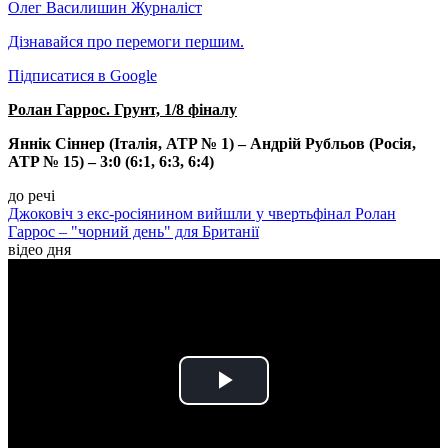
Олег Василишин
Журналіст
Дізнавайся про перемоги першим.
Підписатися в Google
Ролан Гаррос. Грунт, 1/8 фіналу
Яннік Сіннер (Італія, ATP № 1) – Андрій Рубльов (Росія,
ATP № 15) – 3:0 (6:1, 6:3, 6:4)
до речі
Джоковіч з екс-росіянином вийшли у чвертьфінал Ролан
Гаррос – "чорний день" для Британії
відео дня
Play