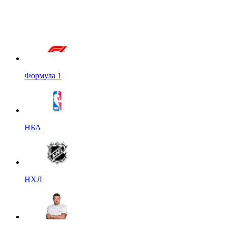
Формула 1
НБА
НХЛ