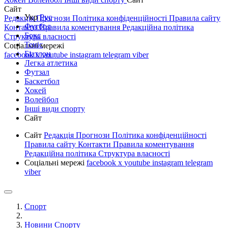
Сайт
Укр
Рус
Редакція
Прогнози
Політика конфіденційності
Правила сайту
Футбол
Контакти
Правила коментування
Редакційна політика
Бокс
Структура власності
Теніс
Соціальні мережі
Біатлон
facebook
x
youtube
instagram
telegram
viber
Легка атлетика
Футзал
Баскетбол
Хокей
Волейбол
Інші види спорту
Сайт
Сайт
Редакція
Прогнози
Політика конфіденційності
Правила сайту
Контакти
Правила коментування
Редакційна політика
Структура власності
Соціальні мережі
facebook
x
youtube
instagram
telegram
viber
Спорт
Новини Спорту