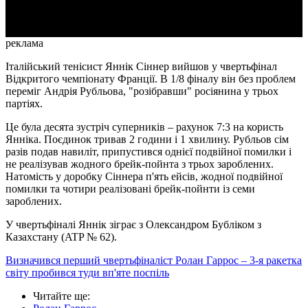
Video
реклама
Італійський тенісист Яннік Сіннер вийшов у чвертьфінал
Відкритого чемпіонату Франції. В 1/8 фіналу він без проблем
переміг Андрія Рубльова, "розібравши" росіянина у трьох
партіях.
Це була десята зустріч суперників – рахунок 7:3 на користь
Янніка. Поєдинок тривав 2 години і 1 хвилину. Рубльов сім
разів подав навиліт, припустився однієї подвійної помилки і
не реалізував жодного брейк-пойнта з трьох зароблених.
Натомість у доробку Сіннера п'ять ейсів, жодної подвійної
помилки та чотири реалізовані брейк-пойнти із семи
зароблених.
У чвертьфіналі Яннік зіграє з Олександром Бубліком з
Казахстану (ATP № 62).
Визначився перший чвертьфіналіст Ролан Гаррос – 3-я ракетка
світу пробився туди вп'яте поспіль
Читайте ще
: