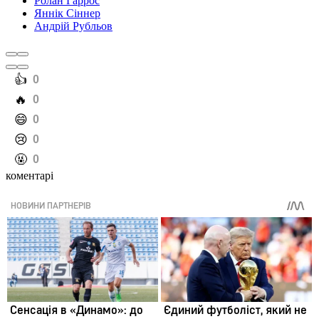
Ролан Гаррос
Яннік Сіннер
Андрій Рубльов
️👍
0
️🔥
0
️😄
0
️😢
0
️🤬
0
коментарі