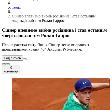
Теніс
Сіннер впевнено вибив росіянина і став останнім
чвертьфіналістом Ролан Гаррос
Сіннер впевнено вибив росіянина і став останнім
чвертьфіналістом Ролан Гаррос
Перша ракетка світу Яннік Сіннер легко впорався з
представником країни 404 Андрієм Рубльовим.
Поділитись
0
коментарі