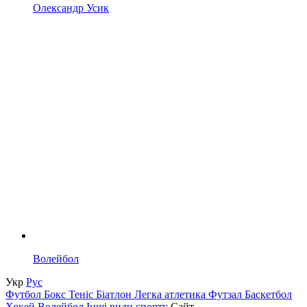
Олександр Усик
Волейбол
Укр
Рус
Футбол
Бокс
Теніс
Біатлон
Легка атлетика
Футзал
Баскетбол
Хокей
Волейбол
Інші види спорту
Сайт