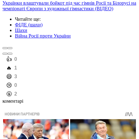
Українки влаштували бойкот під час гімнів Росії та Білорусі на
чемпіонаті Європи з художньої гімнастики (ВІДЕО)
Читайте ще
:
ФІДЕ (шахи)
Шахи
Війна Росії проти України
️👍
0
️🔥
1
️😄
3
️😢
0
️🤬
2
коментарі