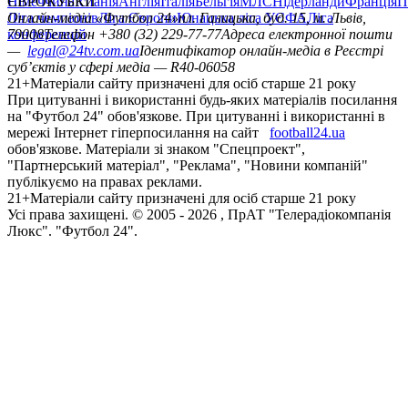
Німеччина
ЄВРОКУБКИ
Іспанія
Англія
Італія
Бельгія
МЛС
Нідерланди
Франція
П
Ліга чемпіонів
Онлайн-медіа «Футбол 24»
Ліга Європи
Юнацька ліга УЄФА
пл. Галицька, буд. 15, м. Львів,
Ліга
конференцій
79008
Телефон +380 (32) 229-77-77
Адреса електронної пошти
—
legal@24tv.com.ua
Ідентифікатор онлайн-медіа в Реєстрі
суб’єктів у сфері медіа — R40-06058
21+
Матеріали сайту призначені для осіб старше 21 року
При цитуванні і використанні будь-яких матеріалів посилання
на "Футбол 24" обов'язкове. При цитуванні і використанні в
мережі Інтернет гіперпосилання на сайт
football24.ua
обов'язкове. Матеріали зі знаком "Спецпроект",
"Партнерський матеріал", "Реклама", "Новини компаній"
публікуємо на правах реклами.
21+
Матеріали сайту призначені для осіб старше 21 року
Усi права захищенi. © 2005 -
2026
, ПрАТ "Телерадіокомпанія
Люкс". "Футбол 24".