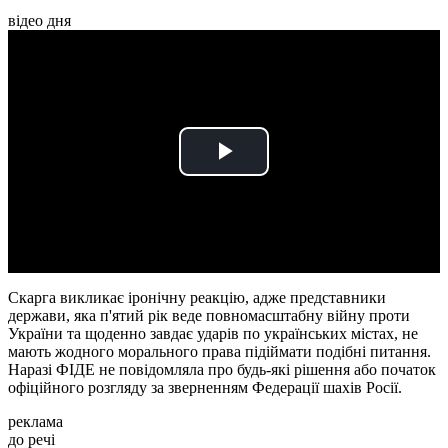
відео дня
Play
Video
Скарга викликає іронічну реакцію, адже представники
держави, яка п'ятий рік веде повномасштабну війну проти
України та щоденно завдає ударів по українських містах, не
мають жодного морального права підіймати подібні питання.
Наразі ФІДЕ не повідомляла про будь-які рішення або початок
офіційного розгляду за зверненням Федерації шахів Росії.
реклама
до речі