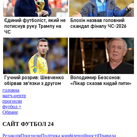
головна
матч-центр
прогнози
футбол +
Обране
САЙТ ФУТБОЛ 24
Редакція
Прогнози
Політика конфіденційності
Правила