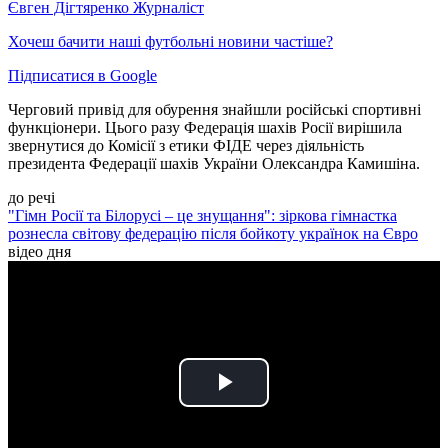
Євген Дігтяренко
Журналіст
Хочеш бачити наші футбольні новини частіше?
Підписатися в Google
Черговий привід для обурення знайшли російські спортивні
функціонери. Цього разу Федерація шахів Росії вирішила
звернутися до Комісії з етики ФІДЕ через діяльність
президента Федерації шахів України Олександра Камишіна.
до речі
"Гімн Росії та Білорусі – це знущання": зіркова гімнастка
рознесла світову федерацію після бойкоту українок на Євро
відео дня
Play