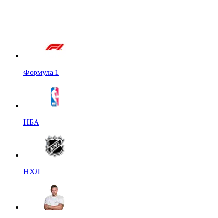
Формула 1
НБА
НХЛ