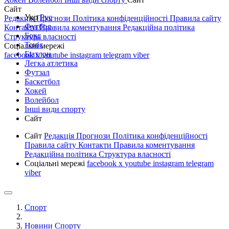
Сайт
Укр
Рус
Редакція
Прогнози
Політика конфіденційності
Правила сайту
Футбол
Контакти
Правила коментування
Редакційна політика
Бокс
Структура власності
Теніс
Соціальні мережі
Біатлон
facebook
x
youtube
instagram
telegram
viber
Легка атлетика
Футзал
Баскетбол
Хокей
Волейбол
Інші види спорту
Сайт
Сайт
Редакція
Прогнози
Політика конфіденційності
Правила сайту
Контакти
Правила коментування
Редакційна політика
Структура власності
Соціальні мережі
facebook
x
youtube
instagram
telegram
viber
Спорт
Новини Спорту