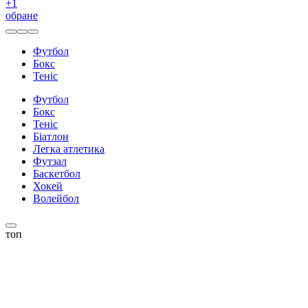
+
1
обране
Футбол
Бокс
Теніс
Футбол
Бокс
Теніс
Біатлон
Легка атлетика
Футзал
Баскетбол
Хокей
Волейбол
топ