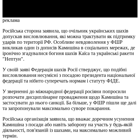
Video
реклама
Російська сторона заявила, що очільник українських шахів
допускав висловлювання, які можна трактувати як підтримку
ударів по території РФ. Особливе невдоволення у ФШР
викликав один із дописів Камишіна в соціальних мережах, де
іронічно згадувалися богиня шахів Каїса та українські ракети
"Нептун".
У своїй заяві Федерація шахів Росії стверджує, що подібні
висловлювання несумісні з посадою президента національної
федерації та нібито суперечать нормам і статуту ФІДЕ.
У зверненні до міжнародної федерації росіяни попросили
розпочати дисциплінарне провадження щодо Камишіна та
застосувати до нього санкції. Ба більше, у ФШР пішли ще далі
та запропонували максимально суворе покарання.
Російська організація заявила, що вважає доречним усунення
Камишіна з посади або навіть заборону на участь у будь-якій
діяльності, пов'язаній із шахами, на максимально можливий
термін.