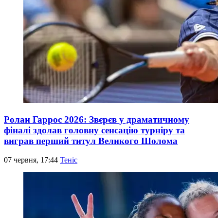
Ролан Гаррос 2026: Звєрєв у драматичному
фіналі здолав головну сенсацію турніру та
виграв перший титул Великого Шолома
07 червня, 17:44
Теніс