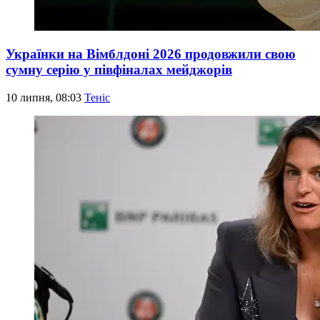
Українки на Вімблдоні 2026 продовжили свою
сумну серію у півфіналах мейджорів
10 липня, 08:03
Теніс