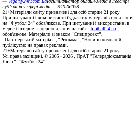
—
legal@24tv.com.ua
Ідентифікатор онлайн-медіа в Реєстрі
суб’єктів у сфері медіа — R40-06058
21+
Матеріали сайту призначені для осіб старше 21 року
При цитуванні і використанні будь-яких матеріалів посилання
на "Футбол 24" обов'язкове. При цитуванні і використанні в
мережі Інтернет гіперпосилання на сайт
football24.ua
обов'язкове. Матеріали зі знаком "Спецпроект",
"Партнерський матеріал", "Реклама", "Новини компаній"
публікуємо на правах реклами.
21+
Матеріали сайту призначені для осіб старше 21 року
Усi права захищенi. © 2005 -
2026
, ПрАТ "Телерадіокомпанія
Люкс". "Футбол 24".