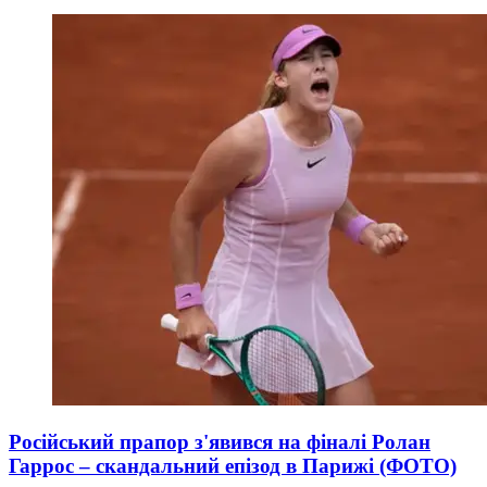
Російський прапор з'явився на фіналі Ролан
Гаррос – скандальний епізод в Парижі (ФОТО)