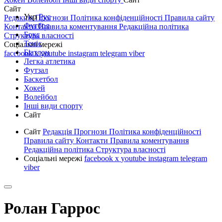
Сайт
Укр
Рус
Редакція
Прогнози
Політика конфіденційності
Правила сайту
Футбол
Контакти
Правила коментування
Редакційна політика
Бокс
Структура власності
Теніс
Соціальні мережі
Біатлон
facebook
x
youtube
instagram
telegram
viber
Легка атлетика
Футзал
Баскетбол
Хокей
Волейбол
Інші види спорту
Сайт
Сайт
Редакція
Прогнози
Політика конфіденційності
Правила сайту
Контакти
Правила коментування
Редакційна політика
Структура власності
Соціальні мережі
facebook
x
youtube
instagram
telegram
viber
Ролан Гаррос