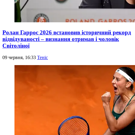
Ролан Гаррос 2026 встановив історичний рекорд
відвідуваності – визнання отримав і чоловік
Світоліної
09 червня, 16:33
Теніс