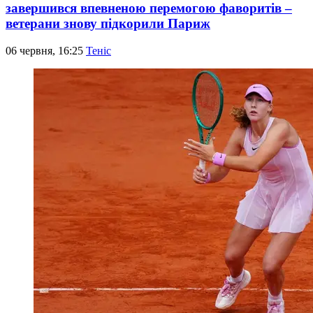
завершився впевненою перемогою фаворитів –
ветерани знову підкорили Париж
06 червня, 16:25
Теніс