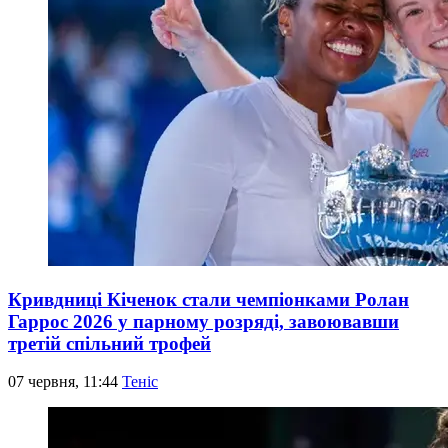
Кривдниці Кіченок стали чемпіонками Ролан
Гаррос 2026 у парному розряді, завоювавши
третій спільний трофей
07 червня, 11:44
Теніс