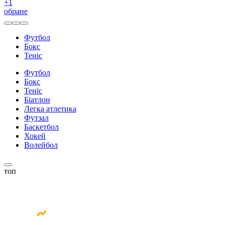
+
1
обране
Футбол
Бокс
Теніс
Футбол
Бокс
Теніс
Біатлон
Легка атлетика
Футзал
Баскетбол
Хокей
Волейбол
топ