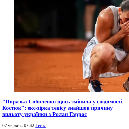
"Поразка Соболенко щось змінила у свідомості
Костюк": екс-зірка тенісу знайшов причину
вильоту українки з Ролан Гаррос
07 червня, 07:42
Теніс