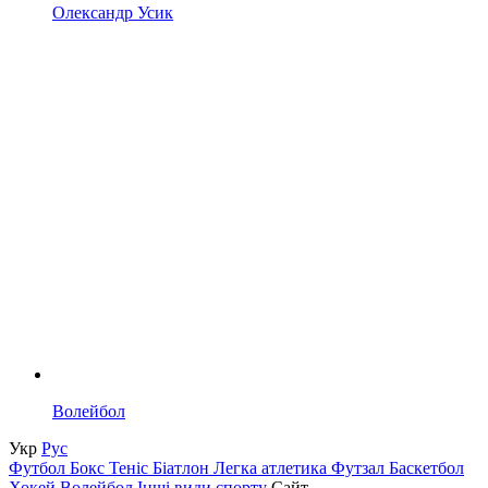
Олександр Усик
Волейбол
Укр
Рус
Футбол
Бокс
Теніс
Біатлон
Легка атлетика
Футзал
Баскетбол
Хокей
Волейбол
Інші види спорту
Сайт