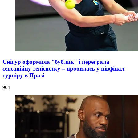
Снігур оформила "бублик" і переграла
сенсаційну тенісистку – пробилась у півфінал
турніру в Празі
964