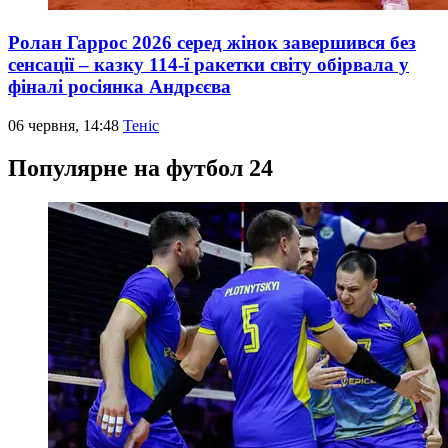
Ролан Гаррос 2026 серед жінок завершився без
сенсації – казку 114-ї ракетки світу обірвала у
фіналі росіянка Андрєєва
06 червня, 14:48
Теніс
Популярне на футбол 24