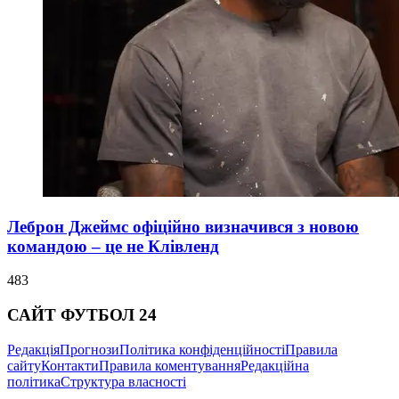
Леброн Джеймс офіційно визначився з новою
командою – це не Клівленд
483
САЙТ ФУТБОЛ 24
Редакція
Прогнози
Політика конфіденційності
Правила
сайту
Контакти
Правила коментування
Редакційна
політика
Структура власності