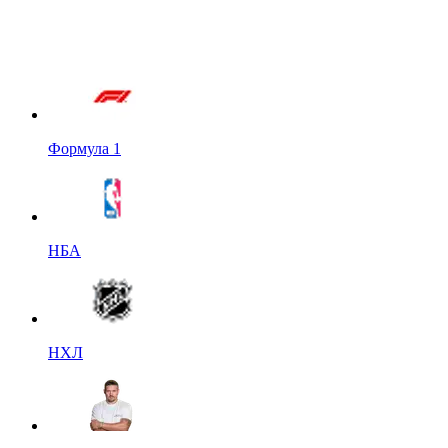
Формула 1
НБА
НХЛ