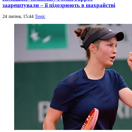
заарештували – її підозрюють в шахрайстві
24 липня, 15:44
Теніс