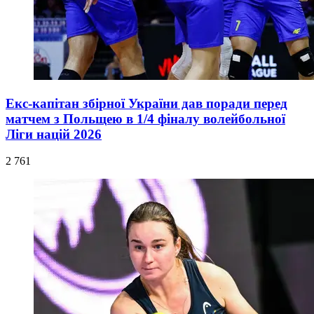
Екс-капітан збірної України дав поради перед
матчем з Польщею в 1/4 фіналу волейбольної
Ліги націй 2026
2 761