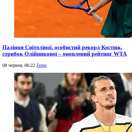
Падіння Світоліної, особистий рекорд Костюк,
стрибок Олійникової – оновлений рейтинг WTA
08 червня, 06:22
Теніс