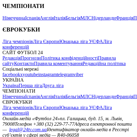
ЧЕМПІОНАТИ
Німеччина
Іспанія
Англія
Італія
Бельгія
МЛС
Нідерланди
Франція
П
ЄВРОКУБКИ
Ліга чемпіонів
Ліга Європи
Юнацька ліга УЄФА
Ліга
конференцій
САЙТ ФУТБОЛ 24
Редакція
Прогнози
Політика конфіденційності
Правила
сайту
Контакти
Правила коментування
Редакційна політика
Соціальні мережі
facebook
x
youtube
instagram
telegram
viber
УКРАЇНА
Україна
Перша ліга
Друга ліга
ЧЕМПІОНАТИ
Німеччина
Іспанія
Англія
Італія
Бельгія
МЛС
Нідерланди
Франція
П
ЄВРОКУБКИ
Ліга чемпіонів
Ліга Європи
Юнацька ліга УЄФА
Ліга
конференцій
Онлайн-медіа «Футбол 24»
пл. Галицька, буд. 15, м. Львів,
79008
Телефон +380 (32) 229-77-77
Адреса електронної пошти
—
legal@24tv.com.ua
Ідентифікатор онлайн-медіа в Реєстрі
суб’єктів у сфері медіа — R40-06058