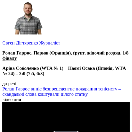
Євген Дігтяренко
Журналіст
Ролан Гаррос, Париж (Франція), ґрунт, жіночий розряд, 1/8
фіналу
Аріна Соболенко (WTA № 1) – Наомі Осака
(Японія, WTA
№ 24) – 2:0 (7:5, 6:3)
до речі
Ролан Гаррос виніс безпрецедентне покарання тенісисту –
скандальні слова коштували цілого статку
відео дня