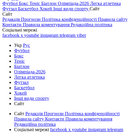
Футбол
Бокс
Теніс
Біатлон
Олімпіада-2026
Легка атлетика
Футзал
Баскетбол
Хокей
Інші види спорту
Сайт
Сайт
Редакція
Прогнози
Політика конфіденційності
Правила сайту
Контакти
Правила коментування
Редакційна політика
Соціальні мережі
facebook
x
youtube
instagram
telegram
viber
Укр
Рус
Футбол
Бокс
Теніс
Біатлон
Олімпіада-2026
Легка атлетика
Футзал
Баскетбол
Хокей
Інші види спорту
Сайт
Сайт
Редакція
Прогнози
Політика конфіденційності
Правила сайту
Контакти
Правила коментування
Редакційна політика
Соціальні мережі
facebook
x
youtube
instagram
telegram