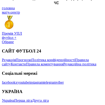
головна
матч-центр
Премія УПЛ
футбол +
Обране
САЙТ ФУТБОЛ 24
Редакція
Прогнози
Політика конфіденційності
Правила
сайту
Контакти
Правила коментування
Редакційна політика
Соціальні мережі
facebook
x
youtube
instagram
telegram
viber
УКРАЇНА
Україна
Перша ліга
Друга ліга