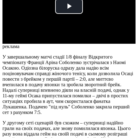
Play
Video
реклама
У завершальному матчі стадії 1/8 фіналу Відкритого
чемпіонату Франції Аріна Соболенко зустрічалася з Наомі
Осакою. Одіозна білоруска одразу дала надію всім
поціновувачам справді жіночого тенісу, коли дозволила Осаці
повести з брейком у першій партії – 2:0, але миттєво
вчепилася в подачу японки та зробила зворотний брейк.
Надалі суперниці впевнено діяли на власній подачі, однак у
11-му геймі Осака припустилася помилки – двічі в простих
ситуаціях пробила в аут, чим скористалася фанатка
Лукашенка. Подачею "під нуль" Соболенко закрила перший
сет з рахунком 7:5.
У другому сеті сценарій був схожим – суперниці надійно
грали на своїх подачах, але знову помилилася японка. Цього
разу вона віддала гейм на своїй подачі в сьомому розіграші