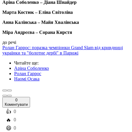
Аріна Соболенко – Діана Шнайдер
Марта Костюк – Еліна Світоліна
Анна Калінська – Майя Хвалінська
Міра Андрєєва – Сорана Кирстя
до речі
Ролан Гаррос: поразка чемпіонки Grand Slam від кривдниці
українки та "болотне дербі" в Парижі
Читайте ще
:
Аріна Соболенко
Ролан Гаррос
Наомі Осака
0
Коментувати
️👍
0
️🔥
0
️😄
0