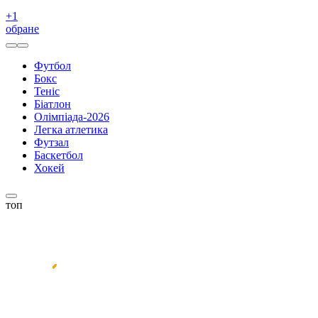
+
1
обране
Футбол
Бокс
Теніс
Біатлон
Олімпіада-2026
Легка атлетика
Футзал
Баскетбол
Хокей
топ