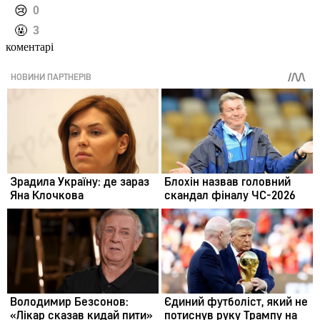
️😢
0
️🤬
3
коментарі