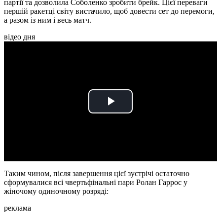
партії та дозволила Соболенко зробити брейк. Цієї переваги
першій ракетці світу вистачило, щоб довести сет до перемоги,
а разом із ним і весь матч.
відео дня
Play
Video
Таким чином, після завершення цієї зустрічі остаточно
сформувалися всі чвертьфінальні пари Ролан Гаррос у
жіночому одиночному розряді:
реклама