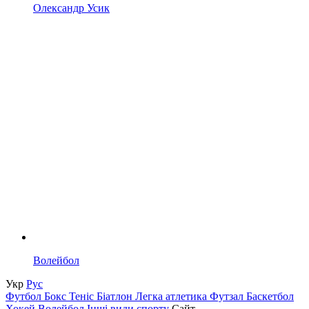
Олександр Усик
Волейбол
Укр
Рус
Футбол
Бокс
Теніс
Біатлон
Легка атлетика
Футзал
Баскетбол
Хокей
Волейбол
Інші види спорту
Сайт