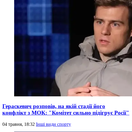
Гераскевич розповів, на якій стадії його
конфлікт з МОК: "Комітет сильно підігрує Росії"
04 травня, 18:32
Інші види спорту