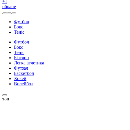
+
1
обране
Футбол
Бокс
Теніс
Футбол
Бокс
Теніс
Біатлон
Легка атлетика
Футзал
Баскетбол
Хокей
Волейбол
топ