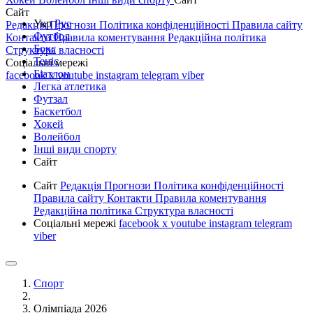
Сайт
Укр
Рус
Редакція
Прогнози
Політика конфіденційності
Правила сайту
Футбол
Контакти
Правила коментування
Редакційна політика
Бокс
Структура власності
Теніс
Соціальні мережі
Біатлон
facebook
x
youtube
instagram
telegram
viber
Легка атлетика
Футзал
Баскетбол
Хокей
Волейбол
Інші види спорту
Сайт
Сайт
Редакція
Прогнози
Політика конфіденційності
Правила сайту
Контакти
Правила коментування
Редакційна політика
Структура власності
Соціальні мережі
facebook
x
youtube
instagram
telegram
viber
Спорт
Олімпіада 2026