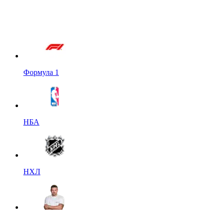
Формула 1
НБА
НХЛ