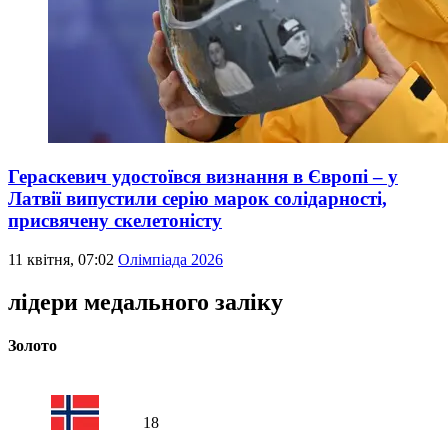
Гераскевич удостоївся визнання в Європі – у
Латвії випустили серію марок солідарності,
присвячену скелетоністу
11 квітня, 07:02
Олімпіада 2026
лідери медального заліку
Золото
18