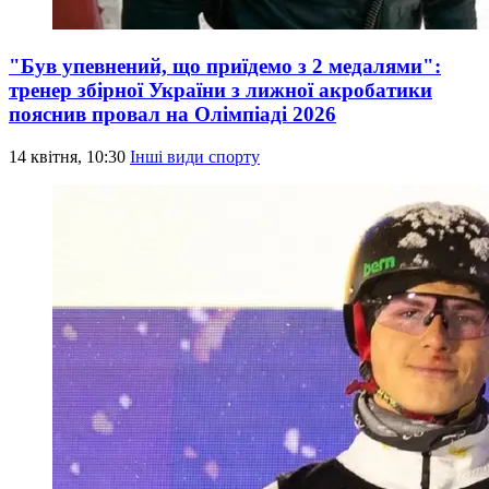
"Був упевнений, що приїдемо з 2 медалями":
тренер збірної України з лижної акробатики
пояснив провал на Олімпіаді 2026
14 квітня, 10:30
Інші види спорту