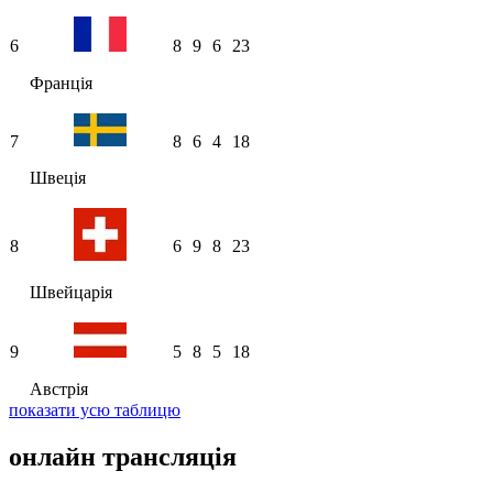
6
8
9
6
23
Франція
7
8
6
4
18
Швеція
8
6
9
8
23
Швейцарія
9
5
8
5
18
Австрія
показати усю таблицю
онлайн трансляція