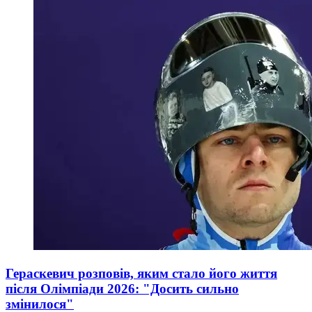
Гераскевич розповів, яким стало його життя
після Олімпіади 2026: "Досить сильно
змінилося"