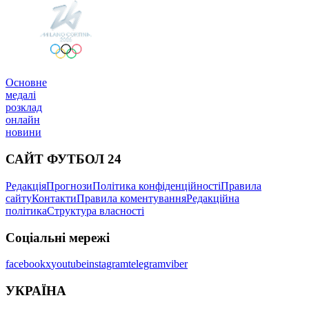
Основне
медалі
розклад
онлайн
новини
САЙТ ФУТБОЛ 24
Редакція
Прогнози
Політика конфіденційності
Правила
сайту
Контакти
Правила коментування
Редакційна
політика
Структура власності
Соціальні мережі
facebook
x
youtube
instagram
telegram
viber
УКРАЇНА