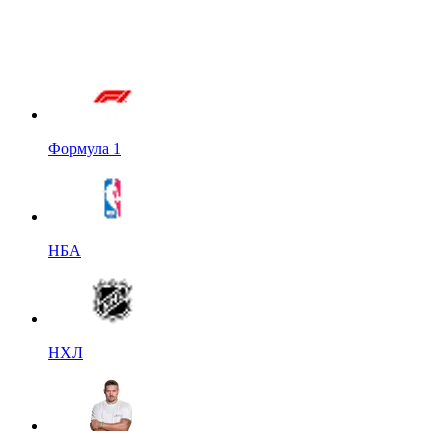
Формула 1
НБА
НХЛ