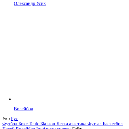
Олександр Усик
Волейбол
Укр
Рус
Футбол
Бокс
Теніс
Біатлон
Легка атлетика
Футзал
Баскетбол
Хокей
Волейбол
Інші види спорту
Сайт