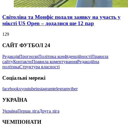
Світоліна та Монфіс подали заявку на участь у
міксті US Open – додалися ще 12 пар
129
САЙТ ФУТБОЛ 24
Редакція
Прогнози
Політика конфіденційності
Правила
сайту
Контакти
Правила коментування
Редакційна
політика
Структура власності
Соціальні мережі
facebook
x
youtube
instagram
telegram
viber
УКРАЇНА
Україна
Перша ліга
Друга ліга
ЧЕМПІОНАТИ