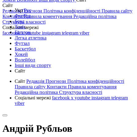
Сайт
Укр
Рус
Редакція
Прогнози
Політика конфіденційності
Правила сайту
Футбол
Контакти
Правила коментування
Редакційна політика
Бокс
Структура власності
Теніс
Соціальні мережі
Біатлон
facebook
x
youtube
instagram
telegram
viber
Легка атлетика
Футзал
Баскетбол
Хокей
Волейбол
Інші види спорту
Сайт
Сайт
Редакція
Прогнози
Політика конфіденційності
Правила сайту
Контакти
Правила коментування
Редакційна політика
Структура власності
Соціальні мережі
facebook
x
youtube
instagram
telegram
viber
Андрій Рубльов