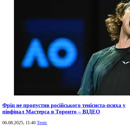
Фріц не пропустив російського тенісиста-психа у
півфінал Мастерса в Торонто – ВІДЕО
06.08.2025, 11:40
Теніс