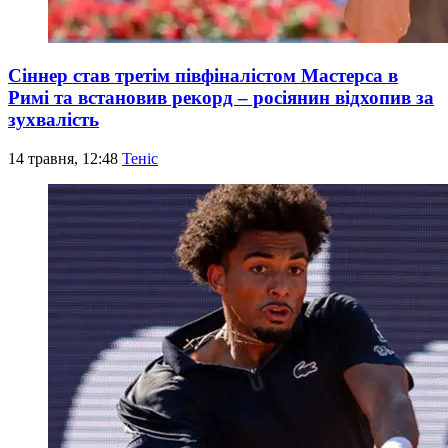
Сіннер став третім півфіналістом Мастерса в
Римі та встановив рекорд – росіянин відхопив за
зухвалість
14 травня, 12:48
Теніс