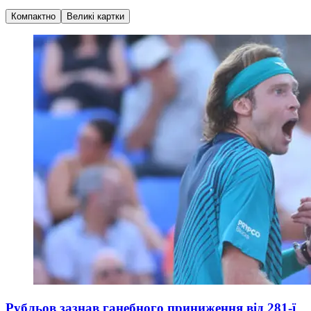
Компактно
Великі картки
Рубльов зазнав ганебного приниження від 281-ї