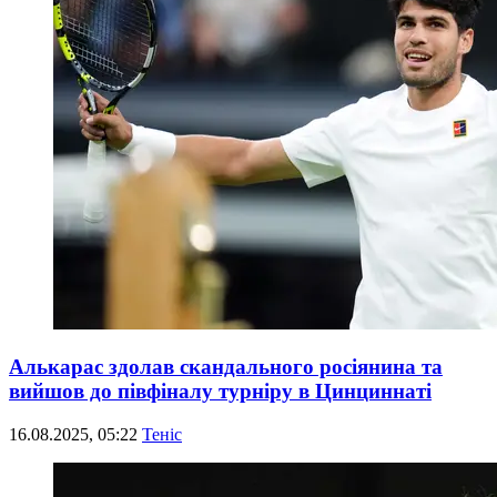
Алькарас здолав скандального росіянина та
вийшов до півфіналу турніру в Цинциннаті
16.08.2025, 05:22
Теніс