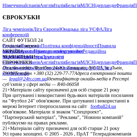
Німеччина
Іспанія
Англія
Італія
Бельгія
МЛС
Нідерланди
Франція
П
ЄВРОКУБКИ
Ліга чемпіонів
Ліга Європи
Юнацька ліга УЄФА
Ліга
конференцій
САЙТ ФУТБОЛ 24
Редакція
Соціальні мережі
Прогнози
Політика конфіденційності
Правила
сайту
facebook
УКРАЇНА
Контакти
x
youtube
Правила коментування
instagram
telegram
viber
Редакційна
політика
Україна
ЧЕМПІОНАТИ
Перша ліга
Структура власності
Друга ліга
Німеччина
ЄВРОКУБКИ
Іспанія
Англія
Італія
Бельгія
МЛС
Нідерланди
Франція
П
Ліга чемпіонів
Онлайн-медіа «Футбол 24»
Ліга Європи
Юнацька ліга УЄФА
пл. Галицька, буд. 15, м. Львів,
Ліга
конференцій
79008
Телефон +380 (32) 229-77-77
Адреса електронної пошти
—
legal@24tv.com.ua
Ідентифікатор онлайн-медіа в Реєстрі
суб’єктів у сфері медіа — R40-06058
21+
Матеріали сайту призначені для осіб старше 21 року
При цитуванні і використанні будь-яких матеріалів посилання
на "Футбол 24" обов'язкове. При цитуванні і використанні в
мережі Інтернет гіперпосилання на сайт
football24.ua
обов'язкове. Матеріали зі знаком "Спецпроект",
"Партнерський матеріал", "Реклама", "Новини компаній"
публікуємо на правах реклами.
21+
Матеріали сайту призначені для осіб старше 21 року
Усi права захищенi. © 2005 -
2026
, ПрАТ "Телерадіокомпанія