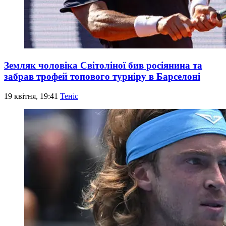
Земляк чоловіка Світоліної бив росіянина та
забрав трофей топового турніру в Барселоні
19 квітня, 19:41
Теніс