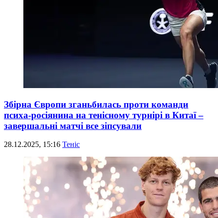
Збірна Європи зганьбилась проти команди
психа-росіянина на тенісному турнірі в Китаї –
завершальні матчі все зіпсували
28.12.2025, 15:16
Теніс