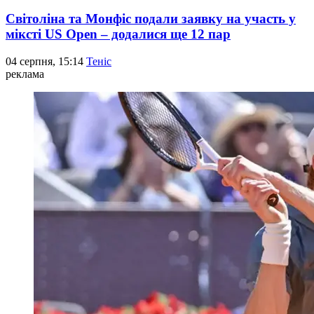
Світоліна та Монфіс подали заявку на участь у
міксті US Open – додалися ще 12 пар
04 серпня, 15:14
Теніс
реклама