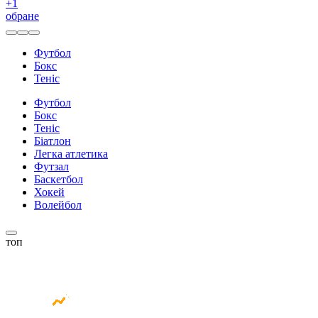
+
1
обране
Футбол
Бокс
Теніс
Футбол
Бокс
Теніс
Біатлон
Легка атлетика
Футзал
Баскетбол
Хокей
Волейбол
топ