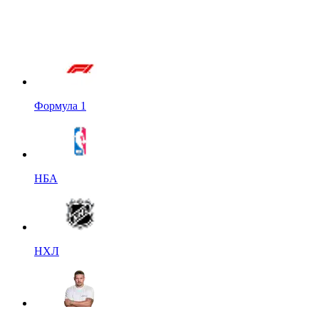
Формула 1
НБА
НХЛ