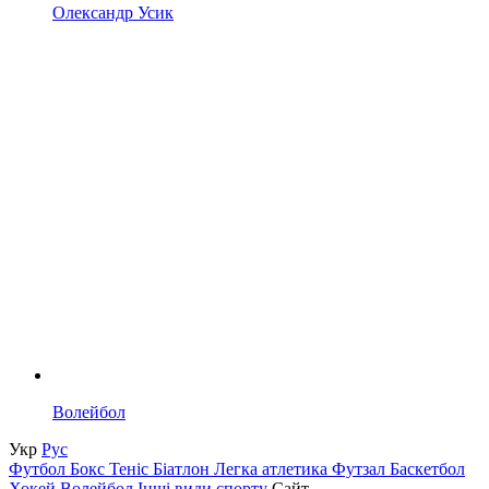
Олександр Усик
Волейбол
Укр
Рус
Футбол
Бокс
Теніс
Біатлон
Легка атлетика
Футзал
Баскетбол
Хокей
Волейбол
Інші види спорту
Сайт