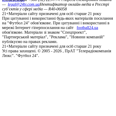
—
legal@24tv.com.ua
Ідентифікатор онлайн-медіа в Реєстрі
суб’єктів у сфері медіа — R40-06058
21+
Матеріали сайту призначені для осіб старше 21 року
При цитуванні і використанні будь-яких матеріалів посилання
на "Футбол 24" обов'язкове. При цитуванні і використанні в
мережі Інтернет гіперпосилання на сайт
football24.ua
обов'язкове. Матеріали зі знаком "Спецпроект",
"Партнерський матеріал", "Реклама", "Новини компаній"
публікуємо на правах реклами.
21+
Матеріали сайту призначені для осіб старше 21 року
Усi права захищенi. © 2005 -
2026
, ПрАТ "Телерадіокомпанія
Люкс". "Футбол 24".