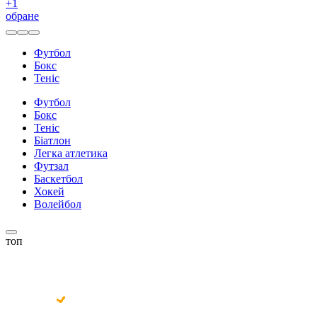
+
1
обране
Футбол
Бокс
Теніс
Футбол
Бокс
Теніс
Біатлон
Легка атлетика
Футзал
Баскетбол
Хокей
Волейбол
топ