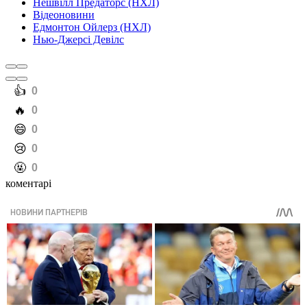
Нешвілл Предаторс (НХЛ)
Відеоновини
Едмонтон Ойлерз (НХЛ)
Нью-Джерсі Девілс
️👍
0
️🔥
0
️😄
0
️😢
0
️🤬
0
коментарі