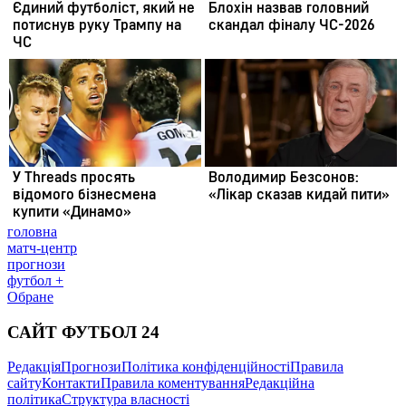
головна
матч-центр
прогнози
футбол +
Обране
САЙТ ФУТБОЛ 24
Редакція
Прогнози
Політика конфіденційності
Правила
сайту
Контакти
Правила коментування
Редакційна
політика
Структура власності