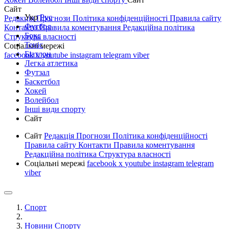
Сайт
Укр
Рус
Редакція
Прогнози
Політика конфіденційності
Правила сайту
Футбол
Контакти
Правила коментування
Редакційна політика
Бокс
Структура власності
Теніс
Соціальні мережі
Біатлон
facebook
x
youtube
instagram
telegram
viber
Легка атлетика
Футзал
Баскетбол
Хокей
Волейбол
Інші види спорту
Сайт
Сайт
Редакція
Прогнози
Політика конфіденційності
Правила сайту
Контакти
Правила коментування
Редакційна політика
Структура власності
Соціальні мережі
facebook
x
youtube
instagram
telegram
viber
Спорт
Новини Спорту