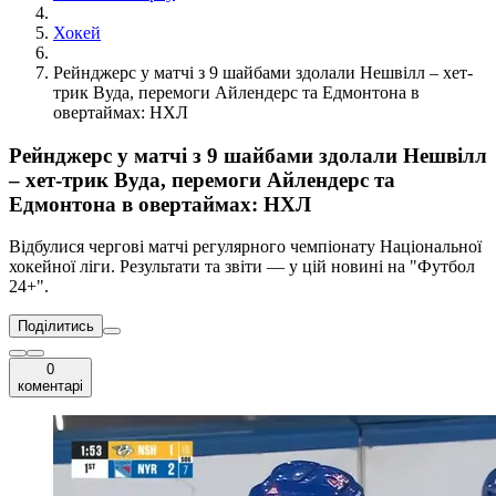
Хокей
Рейнджерс у матчі з 9 шайбами здолали Нешвілл – хет-
трик Вуда, перемоги Айлендерс та Едмонтона в
овертаймах: НХЛ
Рейнджерс у матчі з 9 шайбами здолали Нешвілл
– хет-трик Вуда, перемоги Айлендерс та
Едмонтона в овертаймах: НХЛ
Відбулися чергові матчі регулярного чемпіонату Національної
хокейної ліги. Результати та звіти — у цій новині на "Футбол
24+".
Поділитись
0
коментарі