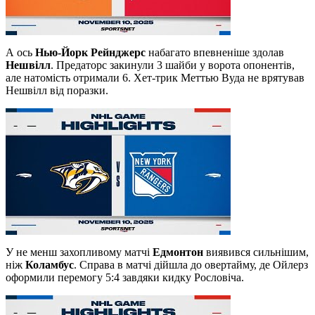
А ось
Нью-Йорк Рейнджерс
набагато впевненіше здолав
Нешвілл
. Предаторс закинули 3 шайби у ворота опонентів,
але натомість отримали 6. Хет-трик Меттью Вуда не врятував
Нешвілл від поразки.
У не менш захопливому матчі
Едмонтон
виявився сильнішим,
ніж
Коламбус
. Справа в матчі дійшла до овертайму, де Ойлерз
оформили перемогу 5:4 завдяки кидку Рословіча.