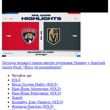
Легенда чеського хокею вкотре підтримав Україну у боротьбі
проти Росії: "Його дії неприйнятні"
Читайте ще
:
НХЛ
Вегас Голден Найтс (НХЛ)
Нью-Йорк Айлендерс (НХЛ)
Нью-Йорк Рейнджерс (НХЛ)
Хокей
Коламбус Блю Джекетс (НХЛ)
Флорида Пантерс (НХЛ)