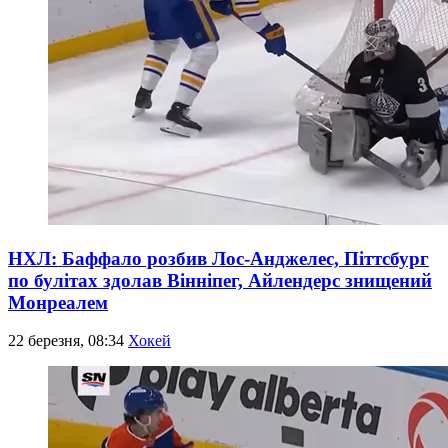
НХЛ: Баффало розбив Лос-Анджелес, Піттсбург
по булітах здолав Вінніпег, Айлендерс знищений
Монреалем
22 березня, 08:34
Хокей