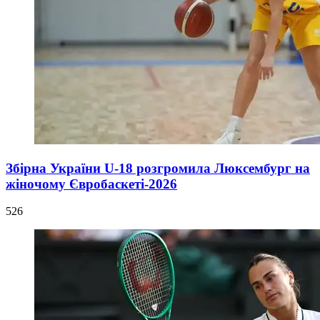
Збірна України U-18 розгромила Люксембург на
жіночому Євробаскеті-2026
526