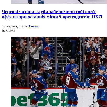
Чергові чотири клуби забезпечили собі плей-
офф, на три останніх місця 9 претендентів: НХЛ
12 квітня, 10:59
Хокей
реклама