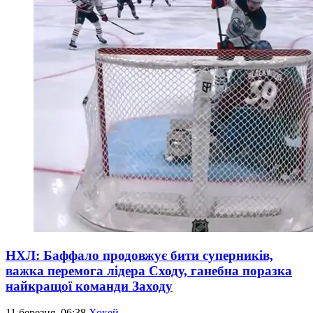
НХЛ: Баффало продовжує бити суперників,
важка перемога лідера Сходу, ганебна поразка
найкращої команди Заходу
11 березня, 06:38
Хокей