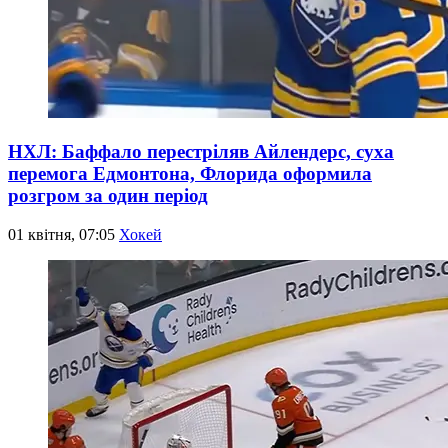
НХЛ: Баффало перестріляв Айлендерс, суха
перемога Едмонтона, Флорида оформила
розгром за один період
01 квітня, 07:05
Хокей