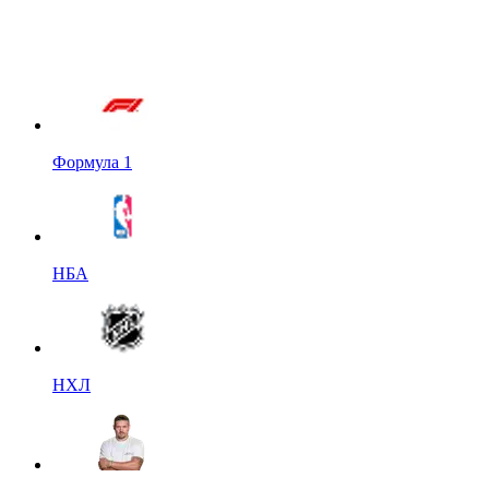
Формула 1
НБА
НХЛ