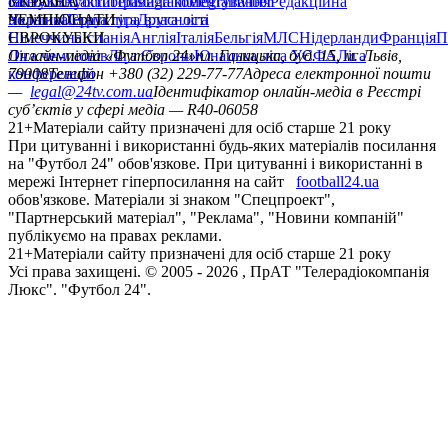
сайту
facebook
УКРАЇНА
Контакти
x
youtube
Правила коментування
instagram
telegram
viber
Редакційна
політика
Україна
ЧЕМПІОНАТИ
Перша ліга
Структура власності
Друга ліга
Німеччина
ЄВРОКУБКИ
Іспанія
Англія
Італія
Бельгія
МЛС
Нідерланди
Франція
П
Ліга чемпіонів
Онлайн-медіа «Футбол 24»
Ліга Європи
Юнацька ліга УЄФА
пл. Галицька, буд. 15, м. Львів,
Ліга
конференцій
79008
Телефон +380 (32) 229-77-77
Адреса електронної пошти
—
legal@24tv.com.ua
Ідентифікатор онлайн-медіа в Реєстрі
суб’єктів у сфері медіа — R40-06058
21+
Матеріали сайту призначені для осіб старше 21 року
При цитуванні і використанні будь-яких матеріалів посилання
на "Футбол 24" обов'язкове. При цитуванні і використанні в
мережі Інтернет гіперпосилання на сайт
football24.ua
обов'язкове. Матеріали зі знаком "Спецпроект",
"Партнерський матеріал", "Реклама", "Новини компаній"
публікуємо на правах реклами.
21+
Матеріали сайту призначені для осіб старше 21 року
Усi права захищенi. © 2005 -
2026
, ПрАТ "Телерадіокомпанія
Люкс". "Футбол 24".