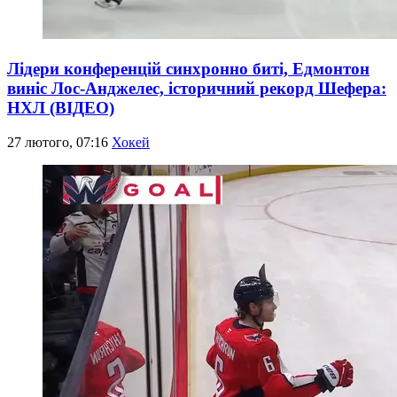
Лідери конференцій синхронно биті, Едмонтон
виніс Лос-Анджелес, історичний рекорд Шефера:
НХЛ (ВІДЕО)
27 лютого, 07:16
Хокей