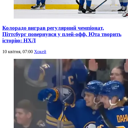
Колорадо виграв регулярний чемпіонат,
Піттсбург повернувся у плей-офф, Юта творить
історію: НХЛ
10 квітня, 07:00
Хокей