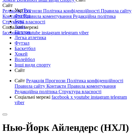
Сайт
Укр
Рус
Редакція
Прогнози
Політика конфіденційності
Правила сайту
Футбол
Контакти
Правила коментування
Редакційна політика
Бокс
Структура власності
Теніс
Соціальні мережі
Біатлон
facebook
x
youtube
instagram
telegram
viber
Легка атлетика
Футзал
Баскетбол
Хокей
Волейбол
Інші види спорту
Сайт
Сайт
Редакція
Прогнози
Політика конфіденційності
Правила сайту
Контакти
Правила коментування
Редакційна політика
Структура власності
Соціальні мережі
facebook
x
youtube
instagram
telegram
viber
Нью-Йорк Айлендерс (НХЛ)