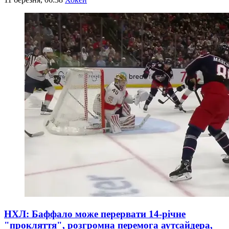
НХЛ: Баффало може перервати 14-річне
"прокляття", розгромна перемога аутсайдера,