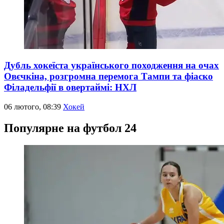
Дубль хокеїста українського походження на очах
Овєчкіна, розгромна перемога Тампи та фіаско
Філадельфії в овертаймі: НХЛ
06 лютого, 08:39
Хокей
Популярне на футбол 24