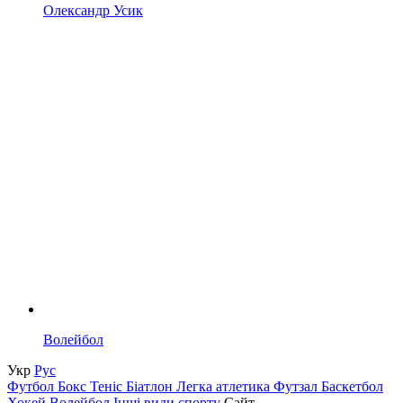
Олександр Усик
Волейбол
Укр
Рус
Футбол
Бокс
Теніс
Біатлон
Легка атлетика
Футзал
Баскетбол
Хокей
Волейбол
Інші види спорту
Сайт