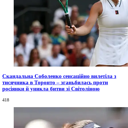
Скандальна Соболенко сенсаційно вилетіла з
тисячника в Торонто – зганьбилась проти
росіянки й уникла битви зі Світоліною
418