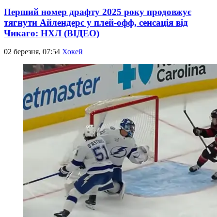
Перший номер драфту 2025 року продовжує
тягнути Айлендерс у плей-офф, сенсація від
Чикаго: НХЛ (ВІДЕО)
02 березня, 07:54
Хокей