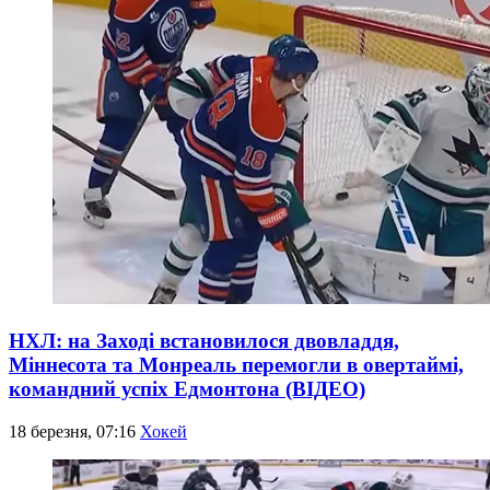
НХЛ: на Заході встановилося двовладдя,
Міннесота та Монреаль перемогли в овертаймі,
командний успіх Едмонтона (ВІДЕО)
18 березня, 07:16
Хокей