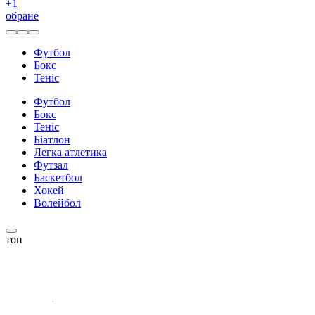
+
1
обране
Футбол
Бокс
Теніс
Футбол
Бокс
Теніс
Біатлон
Легка атлетика
Футзал
Баскетбол
Хокей
Волейбол
топ