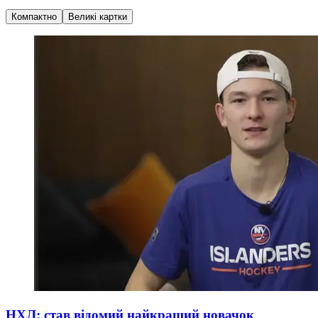
Компактно
Великі картки
НХЛ: став відомий найкращий новачок