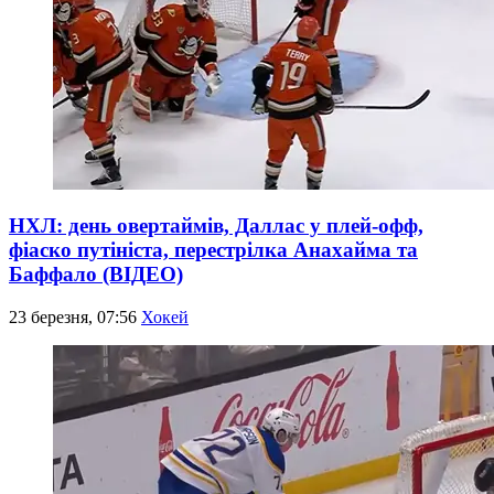
НХЛ: день овертаймів, Даллас у плей-офф,
фіаско путініста, перестрілка Анахайма та
Баффало (ВІДЕО)
23 березня, 07:56
Хокей