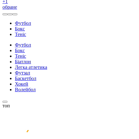
+
1
обране
Футбол
Бокс
Теніс
Футбол
Бокс
Теніс
Біатлон
Легка атлетика
Футзал
Баскетбол
Хокей
Волейбол
топ