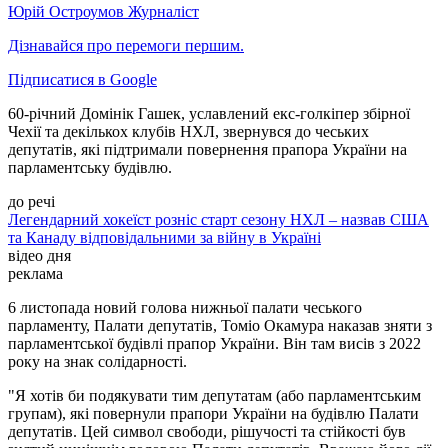
Юрій Остроумов
Журналіст
Дізнавайся про перемоги першим.
Підписатися в Google
60-річний Домінік Гашек, уславлений екс-голкіпер збірної
Чехії та декількох клубів НХЛ, звернувся до чеських
депутатів, які підтримали повернення прапора України на
парламентську будівлю.
до речі
Легендарний хокеїст розніс старт сезону НХЛ – назвав США
та Канаду відповідальними за війну в Україні
відео дня
реклама
6 листопада новий голова нижньої палати чеського
парламенту, Палати депутатів, Томіо Окамура наказав зняти з
парламентської будівлі прапор України. Він там висів з 2022
року на знак солідарності.
"Я хотів би подякувати тим депутатам (або парламентським
групам), які повернули прапори України на будівлю Палати
депутатів. Цей символ свободи, рішучості та стійкості був