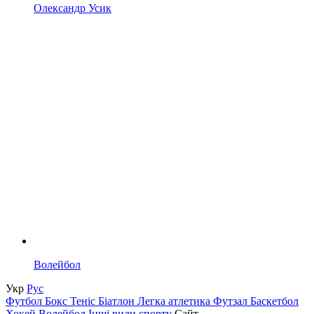
Олександр Усик
Волейбол
Укр
Рус
Футбол
Бокс
Теніс
Біатлон
Легка атлетика
Футзал
Баскетбол
Хокей
Волейбол
Інші види спорту
Сайт