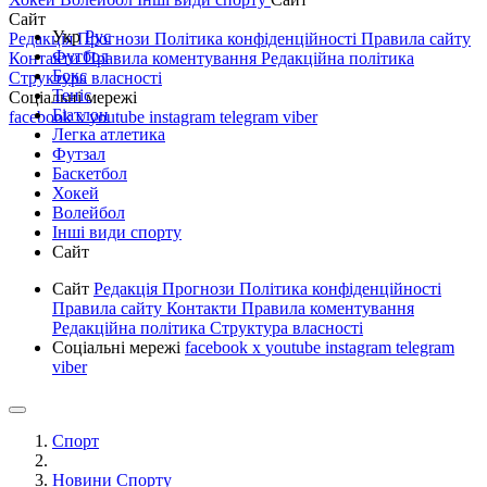
Сайт
Укр
Рус
Редакція
Прогнози
Політика конфіденційності
Правила сайту
Футбол
Контакти
Правила коментування
Редакційна політика
Бокс
Структура власності
Теніс
Соціальні мережі
Біатлон
facebook
x
youtube
instagram
telegram
viber
Легка атлетика
Футзал
Баскетбол
Хокей
Волейбол
Інші види спорту
Сайт
Сайт
Редакція
Прогнози
Політика конфіденційності
Правила сайту
Контакти
Правила коментування
Редакційна політика
Структура власності
Соціальні мережі
facebook
x
youtube
instagram
telegram
viber
Спорт
Новини Спорту