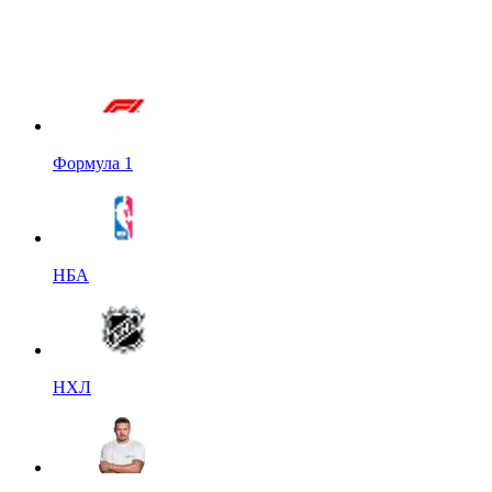
Формула 1
НБА
НХЛ