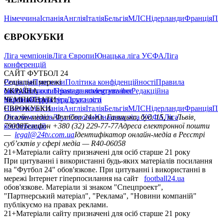
Німеччина
Іспанія
Англія
Італія
Бельгія
МЛС
Нідерланди
Франція
П
ЄВРОКУБКИ
Ліга чемпіонів
Ліга Європи
Юнацька ліга УЄФА
Ліга
конференцій
САЙТ ФУТБОЛ 24
Редакція
Соціальні мережі
Прогнози
Політика конфіденційності
Правила
сайту
facebook
УКРАЇНА
Контакти
x
youtube
Правила коментування
instagram
telegram
viber
Редакційна
політика
Україна
ЧЕМПІОНАТИ
Перша ліга
Структура власності
Друга ліга
Німеччина
ЄВРОКУБКИ
Іспанія
Англія
Італія
Бельгія
МЛС
Нідерланди
Франція
П
Ліга чемпіонів
Онлайн-медіа «Футбол 24»
Ліга Європи
Юнацька ліга УЄФА
пл. Галицька, буд. 15, м. Львів,
Ліга
конференцій
79008
Телефон +380 (32) 229-77-77
Адреса електронної пошти
—
legal@24tv.com.ua
Ідентифікатор онлайн-медіа в Реєстрі
суб’єктів у сфері медіа — R40-06058
21+
Матеріали сайту призначені для осіб старше 21 року
При цитуванні і використанні будь-яких матеріалів посилання
на "Футбол 24" обов'язкове. При цитуванні і використанні в
мережі Інтернет гіперпосилання на сайт
football24.ua
обов'язкове. Матеріали зі знаком "Спецпроект",
"Партнерський матеріал", "Реклама", "Новини компаній"
публікуємо на правах реклами.
21+
Матеріали сайту призначені для осіб старше 21 року