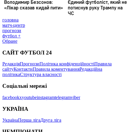
головна
матч-центр
прогнози
футбол +
Обране
САЙТ ФУТБОЛ 24
Редакція
Прогнози
Політика конфіденційності
Правила
сайту
Контакти
Правила коментування
Редакційна
політика
Структура власності
Соціальні мережі
facebook
x
youtube
instagram
telegram
viber
УКРАЇНА
Україна
Перша ліга
Друга ліга
ЧЕМПІОНАТИ