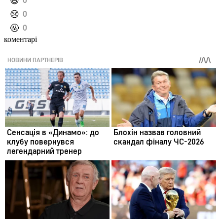
️😄
0
️😢
0
️🤬
0
коментарі