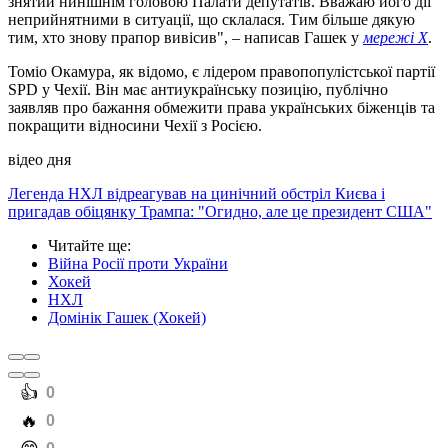
знятий нинішнім головою Палати депутатів. Вважаю його дії
неприйнятними в ситуації, що склалася. Тим більше дякую
тим, хто знову прапор вивісив", – написав Гашек у
мережі Х
.
Томіо Окамура, як відомо, є лідером правопопулістської партії
SPD у Чехії. Він має антиукраїнську позицію, публічно
заявляв про бажання обмежити права українських біженців та
покращити відносини Чехії з Росією.
відео дня
Легенда НХЛ відреагував на цинічний обстріл Києва і
пригадав обіцянку Трампа: "Огидно, але це президент США"
Читайте ще
:
Війна Росії проти України
Хокей
НХЛ
Домінік Гашек (Хокей)
️👍
0
️🔥
0