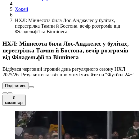
Хокей
НХЛ: Міннесота била Лос-Анджелес у булітах,
перестрілка Тампи й Бостона, вечір розгромів від
Філадельфії та Вінніпега
НХЛ: Міннесота била Лос-Анджелес у булітах,
перестрілка Тампи й Бостона, вечір розгромів
від Філадельфії та Вінніпега
Відбувся черговий ігровий день регулярного сезону НХЛ
2025/26. Результати та звіт про матчі читайте на "Футбол 24+".
Поділитись
0
коментарі