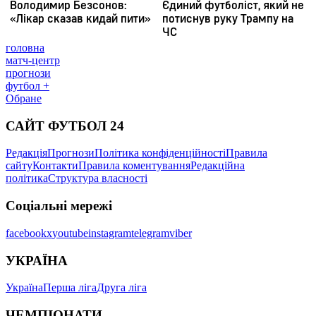
головна
матч-центр
прогнози
футбол +
Обране
САЙТ ФУТБОЛ 24
Редакція
Прогнози
Політика конфіденційності
Правила
сайту
Контакти
Правила коментування
Редакційна
політика
Структура власності
Соціальні мережі
facebook
x
youtube
instagram
telegram
viber
УКРАЇНА
Україна
Перша ліга
Друга ліга
ЧЕМПІОНАТИ