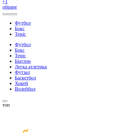
+
1
обране
Футбол
Бокс
Теніс
Футбол
Бокс
Теніс
Біатлон
Легка атлетика
Футзал
Баскетбол
Хокей
Волейбол
топ