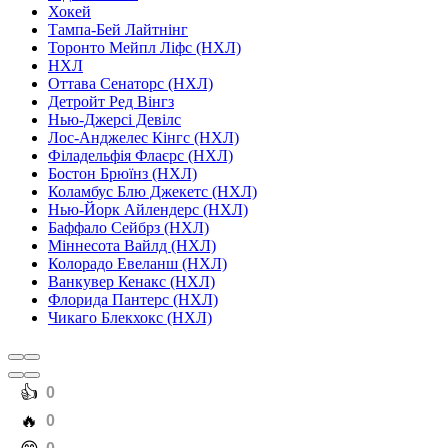
Хокей
Тампа-Бей Лайтнінг
Торонто Мейпл Ліфс (НХЛ)
НХЛ
Оттава Сенаторс (НХЛ)
Детройт Ред Вінгз
Нью-Джерсі Девілс
Лос-Анджелес Кінгс (НХЛ)
Філадельфія Флаєрс (НХЛ)
Бостон Брюїнз (НХЛ)
Коламбус Блю Джекетс (НХЛ)
Нью-Йорк Айлендерс (НХЛ)
Баффало Сейбрз (НХЛ)
Міннесота Вайлд (НХЛ)
Колорадо Евеланш (НХЛ)
Ванкувер Кенакс (НХЛ)
Флорида Пантерс (НХЛ)
Чикаго Блекхокс (НХЛ)
️👍
0
️🔥
0