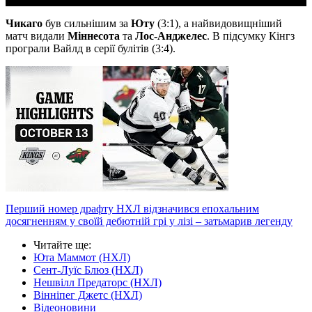
Чикаго
був сильнішим за
Юту
(3:1), а найвидовищніший
матч видали
Міннесота
та
Лос-Анджелес
. В підсумку Кінгз
програли Вайлд в серії булітів (3:4).
Перший номер драфту НХЛ відзначився епохальним
досягненням у своїй дебютній грі у лізі – затьмарив легенду
Читайте ще
:
Юта Маммот (НХЛ)
Сент-Луїс Блюз (НХЛ)
Нешвілл Предаторс (НХЛ)
Вінніпег Джетс (НХЛ)
Відеоновини