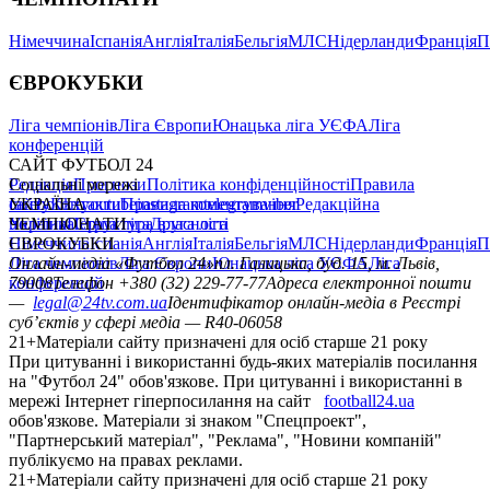
Німеччина
Іспанія
Англія
Італія
Бельгія
МЛС
Нідерланди
Франція
П
ЄВРОКУБКИ
Ліга чемпіонів
Ліга Європи
Юнацька ліга УЄФА
Ліга
конференцій
САЙТ ФУТБОЛ 24
Редакція
Соціальні мережі
Прогнози
Політика конфіденційності
Правила
сайту
facebook
УКРАЇНА
Контакти
x
youtube
Правила коментування
instagram
telegram
viber
Редакційна
політика
Україна
ЧЕМПІОНАТИ
Перша ліга
Структура власності
Друга ліга
Німеччина
ЄВРОКУБКИ
Іспанія
Англія
Італія
Бельгія
МЛС
Нідерланди
Франція
П
Ліга чемпіонів
Онлайн-медіа «Футбол 24»
Ліга Європи
Юнацька ліга УЄФА
пл. Галицька, буд. 15, м. Львів,
Ліга
конференцій
79008
Телефон +380 (32) 229-77-77
Адреса електронної пошти
—
legal@24tv.com.ua
Ідентифікатор онлайн-медіа в Реєстрі
суб’єктів у сфері медіа — R40-06058
21+
Матеріали сайту призначені для осіб старше 21 року
При цитуванні і використанні будь-яких матеріалів посилання
на "Футбол 24" обов'язкове. При цитуванні і використанні в
мережі Інтернет гіперпосилання на сайт
football24.ua
обов'язкове. Матеріали зі знаком "Спецпроект",
"Партнерський матеріал", "Реклама", "Новини компаній"
публікуємо на правах реклами.
21+
Матеріали сайту призначені для осіб старше 21 року