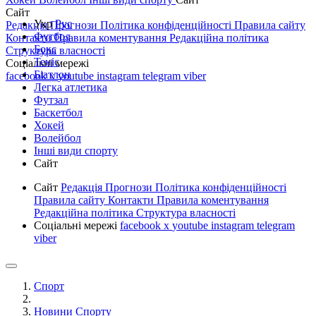
Сайт
Укр
Рус
Редакція
Прогнози
Політика конфіденційності
Правила сайту
Футбол
Контакти
Правила коментування
Редакційна політика
Бокс
Структура власності
Теніс
Соціальні мережі
Біатлон
facebook
x
youtube
instagram
telegram
viber
Легка атлетика
Футзал
Баскетбол
Хокей
Волейбол
Інші види спорту
Сайт
Сайт
Редакція
Прогнози
Політика конфіденційності
Правила сайту
Контакти
Правила коментування
Редакційна політика
Структура власності
Соціальні мережі
facebook
x
youtube
instagram
telegram
viber
Спорт
Новини Спорту