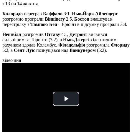
з 13 на 14 жовтня.
Колорадо
переграв
Баффало
3:1.
Нью-Йорк Айлендерс
розгромно програли
Вінніпегу
2:5,
Бостон
влаштував
перестрілку з
Тампою-Бей
– Брюїнз в підсумку програли 3:4.
Нешвілл
розгромив
Оттаву
4:1,
Детройт
виявився
сильнішим за Торонто (3:2), а
Нью-Джерсі
з ідентичним
рахунком здолав Коламбус.
Філадельфія
розгромила
Флориду
5:2, а
Сент-Луїс
познущався над
Ванкувером
(5:2).
відео дня
Play
Video