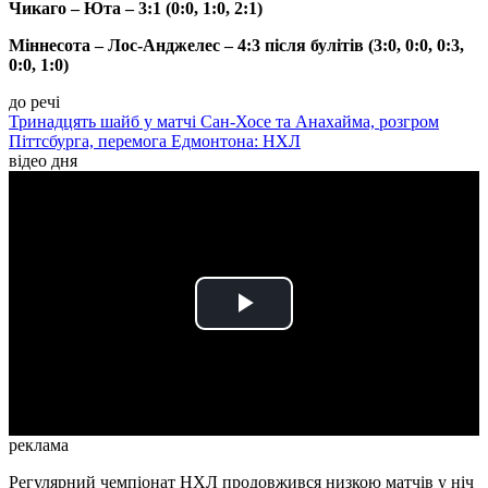
Чикаго – Юта – 3:1 (0:0, 1:0, 2:1)
Міннесота – Лос-Анджелес – 4:3 після булітів (3:0, 0:0, 0:3,
0:0, 1:0)
до речі
Тринадцять шайб у матчі Сан-Хосе та Анахайма, розгром
Піттсбурга, перемога Едмонтона: НХЛ
відео дня
Play
Video
реклама
Регулярний чемпіонат НХЛ продовжився низкою матчів у ніч