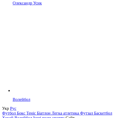
Олександр Усик
Волейбол
Укр
Рус
Футбол
Бокс
Теніс
Біатлон
Легка атлетика
Футзал
Баскетбол
Хокей
Волейбол
Інші види спорту
Сайт