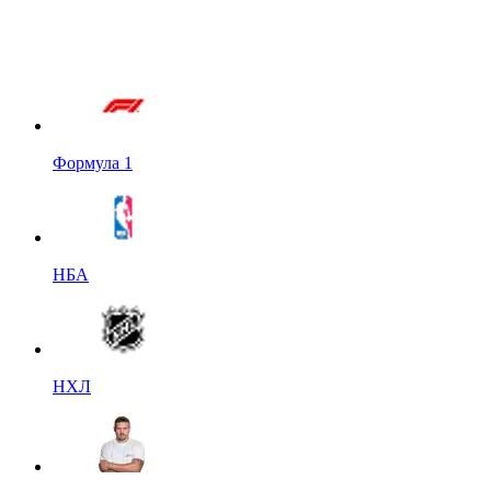
Формула 1
НБА
НХЛ