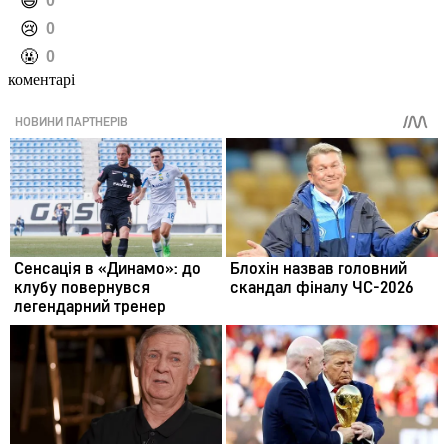
️😄
0
️😢
0
️🤬
0
коментарі