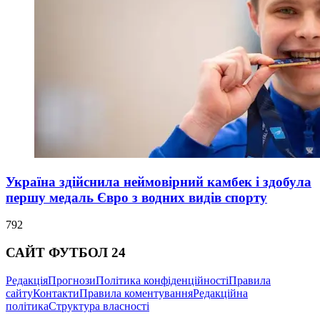
Україна здійснила неймовірний камбек і здобула
першу медаль Євро з водних видів спорту
792
САЙТ ФУТБОЛ 24
Редакція
Прогнози
Політика конфіденційності
Правила
сайту
Контакти
Правила коментування
Редакційна
політика
Структура власності