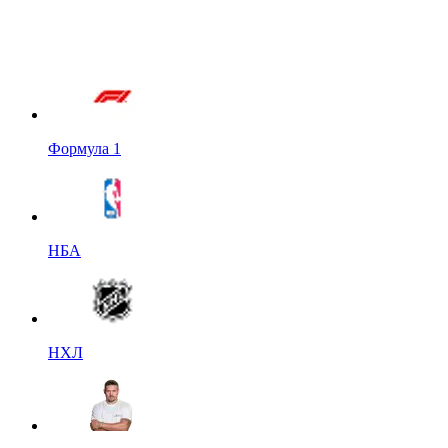
Формула 1
НБА
НХЛ