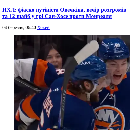
НХЛ: фіаско путініста Овечкіна, вечір розгромів
та 12 шайб у грі Сан-Хосе проти Монреаля
04 березня, 06:40
Хокей