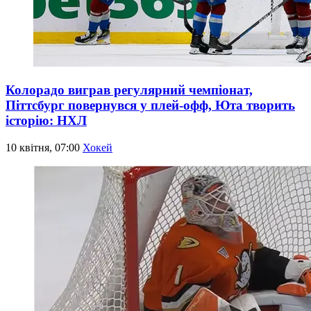
Колорадо виграв регулярний чемпіонат,
Піттсбург повернувся у плей-офф, Юта творить
історію: НХЛ
10 квітня, 07:00
Хокей