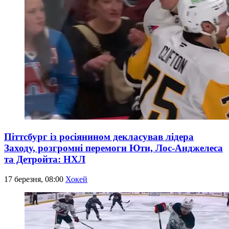
Піттсбург із росіянином декласував лідера
Заходу, розгромні перемоги Юти, Лос-Анджелеса
та Детройта: НХЛ
17 березня, 08:00
Хокей