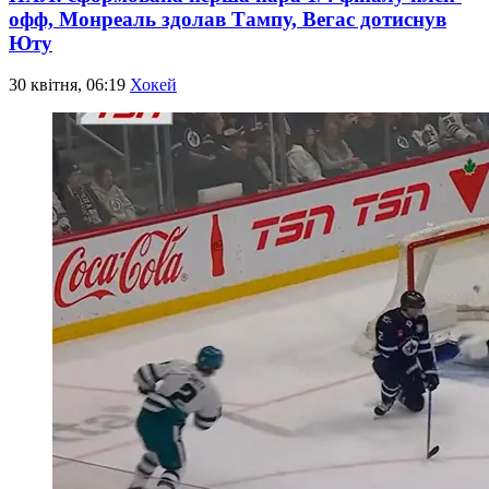
офф, Монреаль здолав Тампу, Вегас дотиснув
Юту
30 квітня, 06:19
Хокей