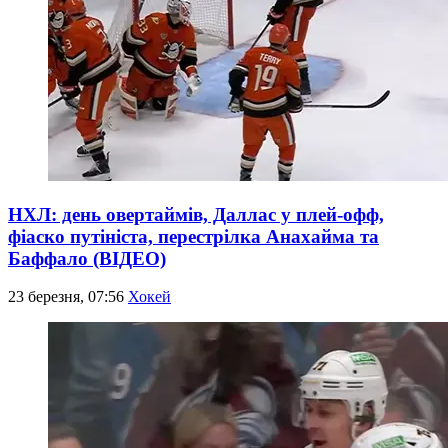
НХЛ: день овертаймів, Даллас у плей-офф,
фіаско путініста, перестрілка Анахайма та
Баффало (ВІДЕО)
23 березня, 07:56
Хокей