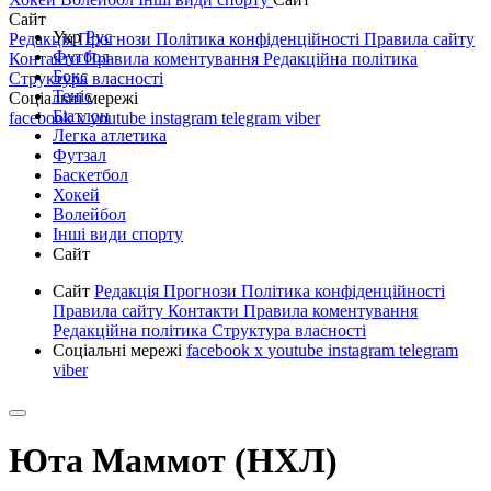
Сайт
Укр
Рус
Редакція
Прогнози
Політика конфіденційності
Правила сайту
Футбол
Контакти
Правила коментування
Редакційна політика
Бокс
Структура власності
Теніс
Соціальні мережі
Біатлон
facebook
x
youtube
instagram
telegram
viber
Легка атлетика
Футзал
Баскетбол
Хокей
Волейбол
Інші види спорту
Сайт
Сайт
Редакція
Прогнози
Політика конфіденційності
Правила сайту
Контакти
Правила коментування
Редакційна політика
Структура власності
Соціальні мережі
facebook
x
youtube
instagram
telegram
viber
Юта Маммот (НХЛ)