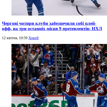
Чергові чотири клуби забезпечили собі плей-
офф, на три останніх місця 9 претендентів: НХЛ
12 квітня, 10:59
Хокей