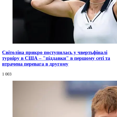
Світоліна прикро поступилась у чвертьфіналі
турніру в США – "піддавки" в першому сеті та
втрачена перевага в другому
1 003