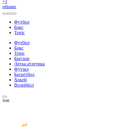
+
1
обране
Футбол
Бокс
Теніс
Футбол
Бокс
Теніс
Біатлон
Легка атлетика
Футзал
Баскетбол
Хокей
Волейбол
топ