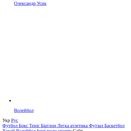
Олександр Усик
Волейбол
Укр
Рус
Футбол
Бокс
Теніс
Біатлон
Легка атлетика
Футзал
Баскетбол
Хокей
Волейбол
Інші види спорту
Сайт