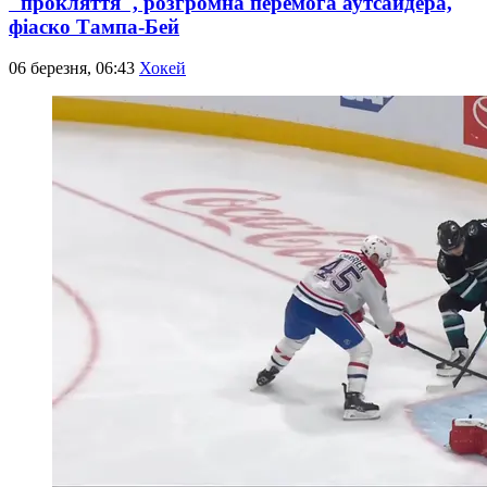
"прокляття", розгромна перемога аутсайдера,
фіаско Тампа-Бей
06 березня, 06:43
Хокей