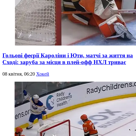
Гольові феєрії Кароліни і Юти, матчі за життя на
Сході: заруба за місця в плей-офф НХЛ триває
08 квітня, 06:20
Хокей