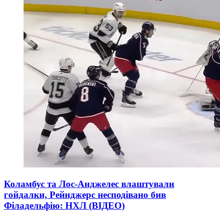
Коламбус та Лос-Анджелес влаштували
гойдалки, Рейнджерс несподівано бив
Філадельфію: НХЛ (ВІДЕО)