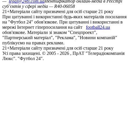
—
legal@24tv.com.ua
Ідентифікатор онлайн-медіа в Реєстрі
суб’єктів у сфері медіа — R40-06058
21+
Матеріали сайту призначені для осіб старше 21 року
При цитуванні і використанні будь-яких матеріалів посилання
на "Футбол 24" обов'язкове. При цитуванні і використанні в
мережі Інтернет гіперпосилання на сайт
football24.ua
обов'язкове. Матеріали зі знаком "Спецпроект",
"Партнерський матеріал", "Реклама", "Новини компаній"
публікуємо на правах реклами.
21+
Матеріали сайту призначені для осіб старше 21 року
Усi права захищенi. © 2005 -
2026
, ПрАТ "Телерадіокомпанія
Люкс". "Футбол 24".