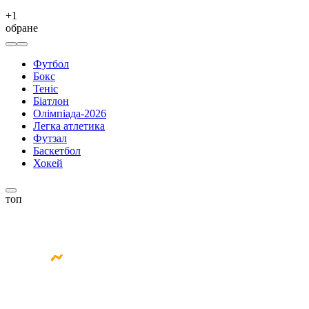
+
1
обране
Футбол
Бокс
Теніс
Біатлон
Олімпіада-2026
Легка атлетика
Футзал
Баскетбол
Хокей
топ