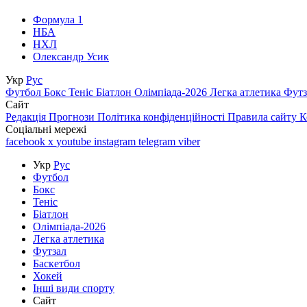
Формула 1
НБА
НХЛ
Олександр Усик
Укр
Рус
Футбол
Бокс
Теніс
Біатлон
Олімпіада-2026
Легка атлетика
Фут
Сайт
Редакція
Прогнози
Політика конфіденційності
Правила сайту
К
Соціальні мережі
facebook
x
youtube
instagram
telegram
viber
Укр
Рус
Футбол
Бокс
Теніс
Біатлон
Олімпіада-2026
Легка атлетика
Футзал
Баскетбол
Хокей
Інші види спорту
Сайт