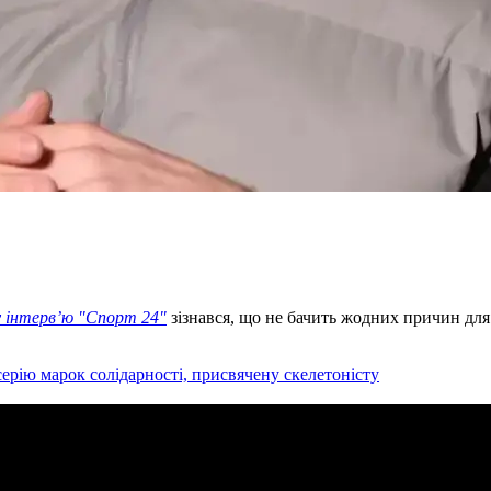
у інтерв’ю "Спорт 24"
зізнався, що не бачить жодних причин для
серію марок солідарності, присвячену скелетоністу