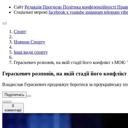
Сайт
Редакція
Прогнози
Політика конфіденційності
Прав
Соціальні мережі
facebook
x
youtube
instagram
telegram
vibe
Спорт
Новини Спорту
Інші види спорту
Гераскевич розповів, на якій стадії його конфлікт з МОК: 
Гераскевич розповів, на якій стадії його конфлікт
Владислав Гераскевич продовжує боротися за проукраїнську по
Поділитись
0
коментарі