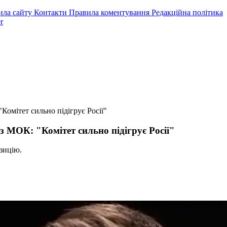
ила сайту
Контакти
Правила коментування
Редакційна політика
r
"Комітет сильно підігрує Росії"
 з МОК: "Комітет сильно підігрує Росії"
зицію.