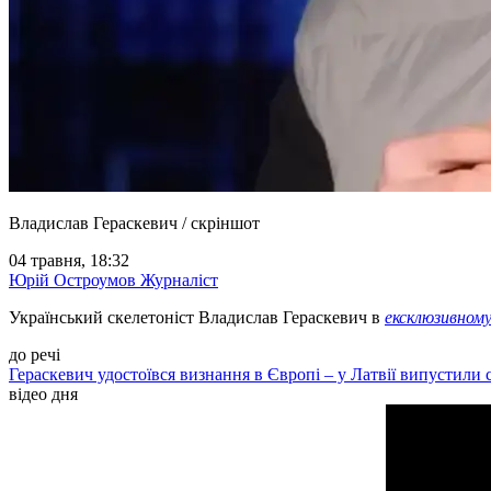
Владислав Гераскевич / скріншот
04 травня, 18:32
Юрій Остроумов
Журналіст
Український скелетоніст Владислав Гераскевич в
ексклюзивном
до речі
Гераскевич удостоївся визнання в Європі – у Латвії випустили 
відео дня