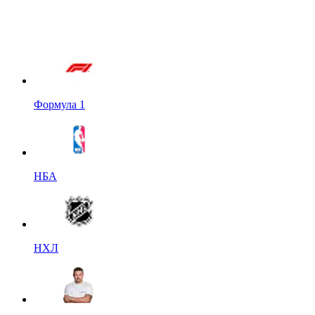
Формула 1
НБА
НХЛ