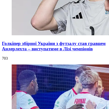
Голкіпер збірної України з футзалу став гравцем
Андерлехта – виступатиме в Лізі чемпіонів
703