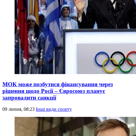
МОК може позбутися фінансування через
рішення щодо Росії – Євросоюз планує
запровадити санкції
09 липня, 08:23
Інші види спорту