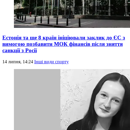
Естонія та ще 8 країн ініціювали заклик до ЄС з
вимогою позбавити МОК фінансів після зняття
санкції з Росії
14 липня, 14:24
Інші види спорту