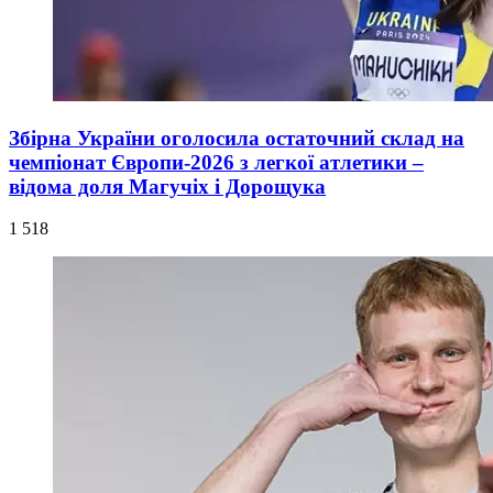
Збірна України оголосила остаточний склад на
чемпіонат Європи-2026 з легкої атлетики –
відома доля Магучіх і Дорощука
1 518