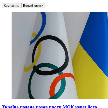
Компактно
Великі картки
Україна подала позов проти МОК через його