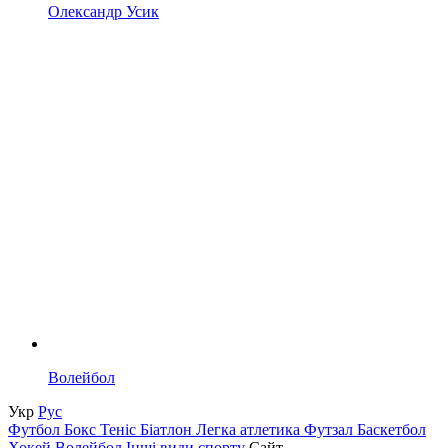
Олександр Усик
Волейбол
Укр
Рус
Футбол
Бокс
Теніс
Біатлон
Легка атлетика
Футзал
Баскетбол
Хокей
Волейбол
Інші види спорту
Сайт