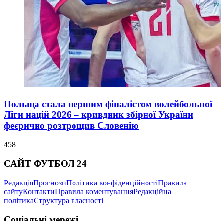
Польща стала першим фіналістом волейбольної
Ліги націй 2026 – кривдник збірної України
феєрично розтрощив Словенію
458
САЙТ ФУТБОЛ 24
Редакція
Прогнози
Політика конфіденційності
Правила
сайту
Контакти
Правила коментування
Редакційна
політика
Структура власності
Соціальні мережі