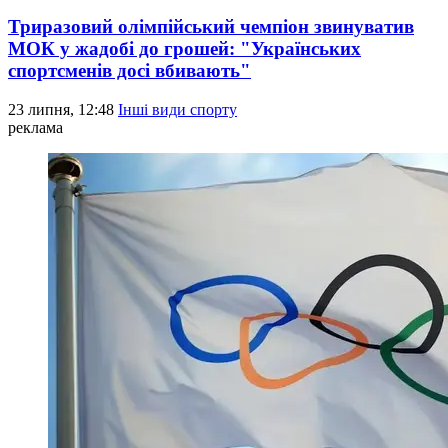
Триразовий олімпійський чемпіон звинуватив
МОК у жадобі до грошей: "Українських
спортсменів досі вбивають"
23 липня, 12:48
Інші види спорту
реклама