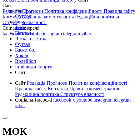
Сайт
Укр
Рус
Редакція
Прогнози
Політика конфіденційності
Правила сайту
Футбол
Контакти
Правила коментування
Редакційна політика
Бокс
Структура власності
Теніс
Соціальні мережі
Біатлон
facebook
x
youtube
instagram
telegram
viber
Легка атлетика
Футзал
Баскетбол
Хокей
Волейбол
Інші види спорту
Сайт
Сайт
Редакція
Прогнози
Політика конфіденційності
Правила сайту
Контакти
Правила коментування
Редакційна політика
Структура власності
Соціальні мережі
facebook
x
youtube
instagram
telegram
viber
МОК