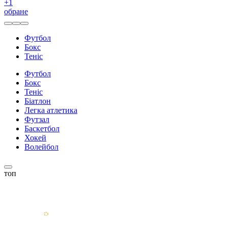
+
1
обране
Футбол
Бокс
Теніс
Футбол
Бокс
Теніс
Біатлон
Легка атлетика
Футзал
Баскетбол
Хокей
Волейбол
топ