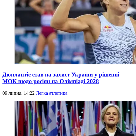
Дюплантіс став на захист України у рішенні
МОК щодо росіян на Олімпіаді 2028
09 липня, 14:22
Легка атлетика