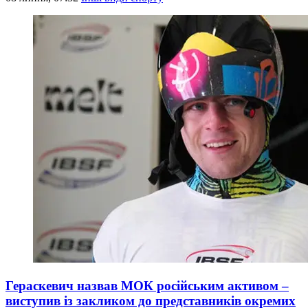
Гераскевич назвав МОК російським активом –
виступив із закликом до представників окремих