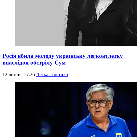
Росія вбила молоду українську легкоатлетку
внаслідок обстрілу Сум
12 липня, 17:26
Легка атлетика