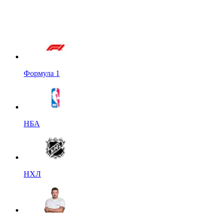
Формула 1
НБА
НХЛ