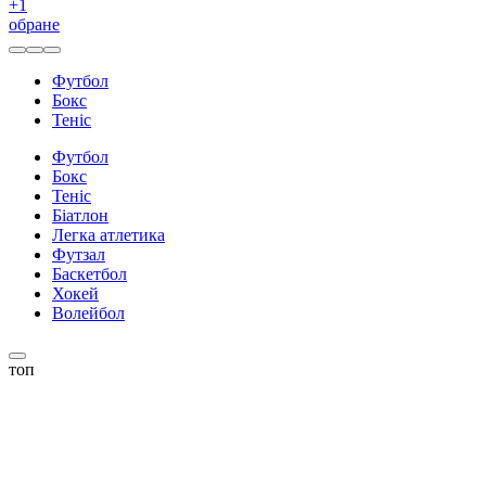
+
1
обране
Футбол
Бокс
Теніс
Футбол
Бокс
Теніс
Біатлон
Легка атлетика
Футзал
Баскетбол
Хокей
Волейбол
топ