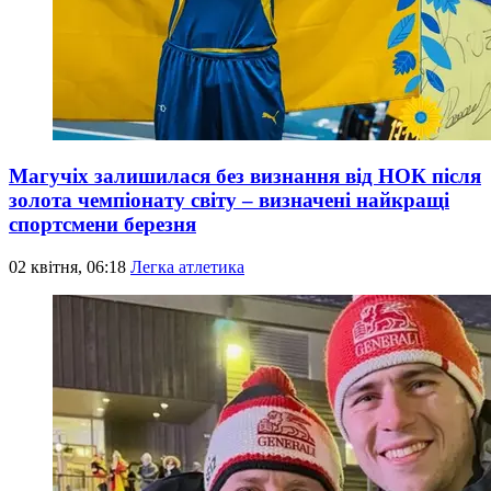
Магучіх залишилася без визнання від НОК після
золота чемпіонату світу – визначені найкращі
спортсмени березня
02 квітня, 06:18
Легка атлетика