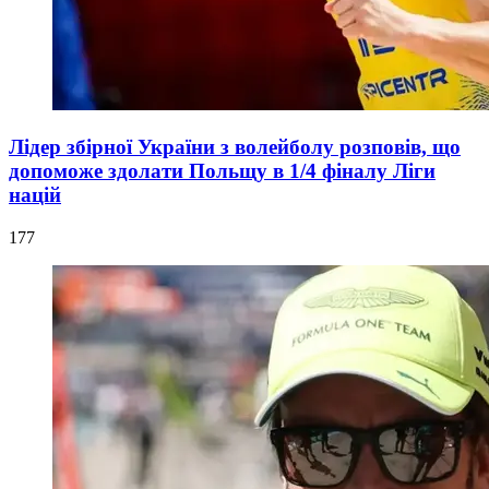
Лідер збірної України з волейболу розповів, що
допоможе здолати Польщу в 1/4 фіналу Ліги
націй
177