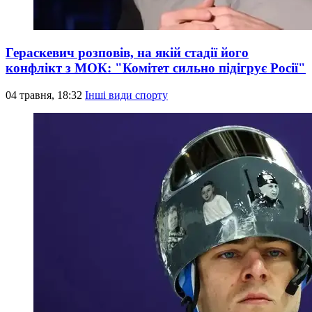
Гераскевич розповів, на якій стадії його
конфлікт з МОК: "Комітет сильно підігрує Росії"
04 травня, 18:32
Інші види спорту