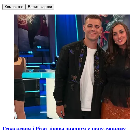
Компактно
Великі картки
Гераскевич і Різатдінова знялися у популярному