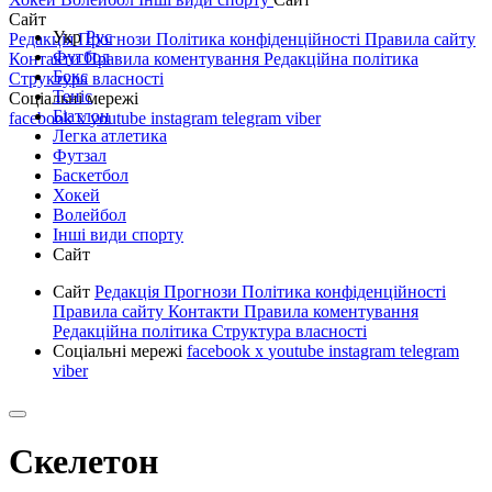
Сайт
Укр
Рус
Редакція
Прогнози
Політика конфіденційності
Правила сайту
Футбол
Контакти
Правила коментування
Редакційна політика
Бокс
Структура власності
Теніс
Соціальні мережі
Біатлон
facebook
x
youtube
instagram
telegram
viber
Легка атлетика
Футзал
Баскетбол
Хокей
Волейбол
Інші види спорту
Сайт
Сайт
Редакція
Прогнози
Політика конфіденційності
Правила сайту
Контакти
Правила коментування
Редакційна політика
Структура власності
Соціальні мережі
facebook
x
youtube
instagram
telegram
viber
Скелетон