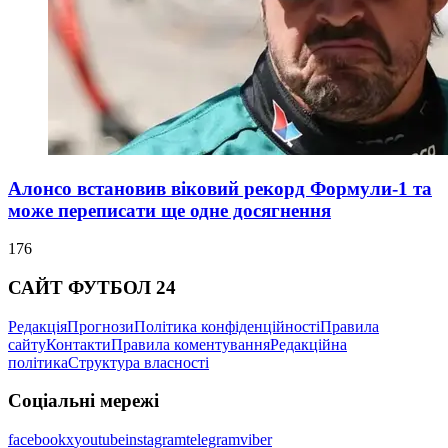
Алонсо встановив віковий рекорд Формули-1 та
може переписати ще одне досягнення
176
САЙТ ФУТБОЛ 24
Редакція
Прогнози
Політика конфіденційності
Правила
сайту
Контакти
Правила коментування
Редакційна
політика
Структура власності
Соціальні мережі
facebook
x
youtube
instagram
telegram
viber