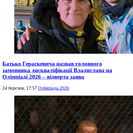
Батько Гераскевича назвав головного
замовника дискваліфікації Владислава на
Олімпіаді 2026 – відверта заява
24 березня, 17:57
Олімпіада 2026