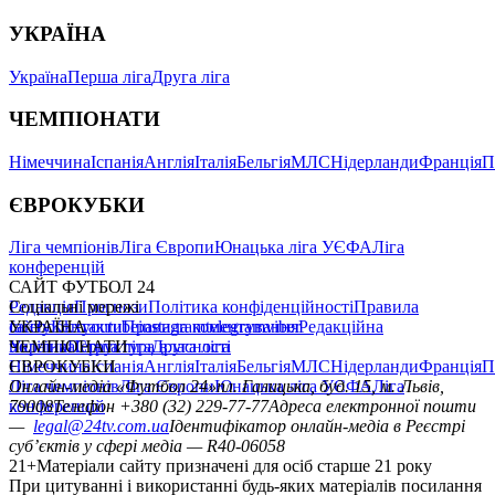
УКРАЇНА
Україна
Перша ліга
Друга ліга
ЧЕМПІОНАТИ
Німеччина
Іспанія
Англія
Італія
Бельгія
МЛС
Нідерланди
Франція
П
ЄВРОКУБКИ
Ліга чемпіонів
Ліга Європи
Юнацька ліга УЄФА
Ліга
конференцій
САЙТ ФУТБОЛ 24
Редакція
Соціальні мережі
Прогнози
Політика конфіденційності
Правила
сайту
facebook
УКРАЇНА
Контакти
x
youtube
Правила коментування
instagram
telegram
viber
Редакційна
політика
Україна
ЧЕМПІОНАТИ
Перша ліга
Структура власності
Друга ліга
Німеччина
ЄВРОКУБКИ
Іспанія
Англія
Італія
Бельгія
МЛС
Нідерланди
Франція
П
Ліга чемпіонів
Онлайн-медіа «Футбол 24»
Ліга Європи
Юнацька ліга УЄФА
пл. Галицька, буд. 15, м. Львів,
Ліга
конференцій
79008
Телефон +380 (32) 229-77-77
Адреса електронної пошти
—
legal@24tv.com.ua
Ідентифікатор онлайн-медіа в Реєстрі
суб’єктів у сфері медіа — R40-06058
21+
Матеріали сайту призначені для осіб старше 21 року
При цитуванні і використанні будь-яких матеріалів посилання