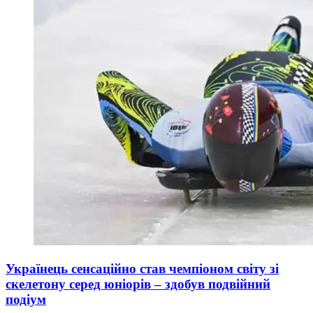
Українець сенсаційно став чемпіоном світу зі
скелетону серед юніорів – здобув подвійний
подіум