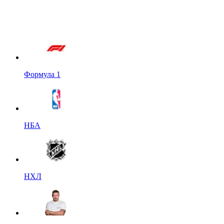
Формула 1
НБА
НХЛ