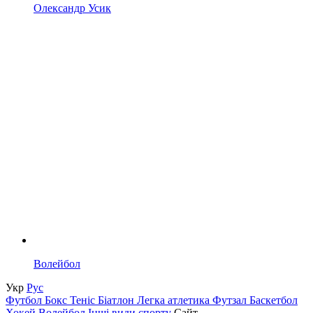
Олександр Усик
Волейбол
Укр
Рус
Футбол
Бокс
Теніс
Біатлон
Легка атлетика
Футзал
Баскетбол
Хокей
Волейбол
Інші види спорту
Сайт