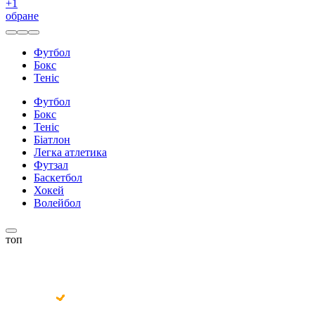
+
1
обране
Футбол
Бокс
Теніс
Футбол
Бокс
Теніс
Біатлон
Легка атлетика
Футзал
Баскетбол
Хокей
Волейбол
топ