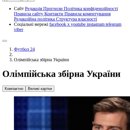
Сайт
Редакція
Прогнози
Політика конфіденційності
Правила сайту
Контакти
Правила коментування
Редакційна політика
Структура власності
Соціальні мережі
facebook
x
youtube
instagram
telegram
viber
Футбол 24
Олімпійська збірна України
Олімпійська збірна України
Компактно
Великі картки