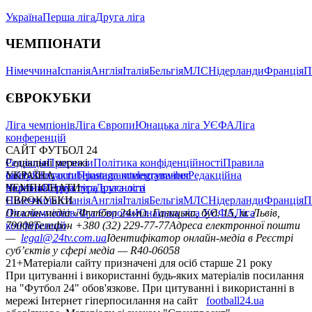
Україна
Перша ліга
Друга ліга
ЧЕМПІОНАТИ
Німеччина
Іспанія
Англія
Італія
Бельгія
МЛС
Нідерланди
Франція
П
ЄВРОКУБКИ
Ліга чемпіонів
Ліга Європи
Юнацька ліга УЄФА
Ліга
конференцій
САЙТ ФУТБОЛ 24
Редакція
Соціальні мережі
Прогнози
Політика конфіденційності
Правила
сайту
facebook
УКРАЇНА
Контакти
x
youtube
Правила коментування
instagram
telegram
viber
Редакційна
політика
Україна
ЧЕМПІОНАТИ
Перша ліга
Структура власності
Друга ліга
Німеччина
ЄВРОКУБКИ
Іспанія
Англія
Італія
Бельгія
МЛС
Нідерланди
Франція
П
Ліга чемпіонів
Онлайн-медіа «Футбол 24»
Ліга Європи
Юнацька ліга УЄФА
пл. Галицька, буд. 15, м. Львів,
Ліга
конференцій
79008
Телефон +380 (32) 229-77-77
Адреса електронної пошти
—
legal@24tv.com.ua
Ідентифікатор онлайн-медіа в Реєстрі
суб’єктів у сфері медіа — R40-06058
21+
Матеріали сайту призначені для осіб старше 21 року
При цитуванні і використанні будь-яких матеріалів посилання
на "Футбол 24" обов'язкове. При цитуванні і використанні в
мережі Інтернет гіперпосилання на сайт
football24.ua