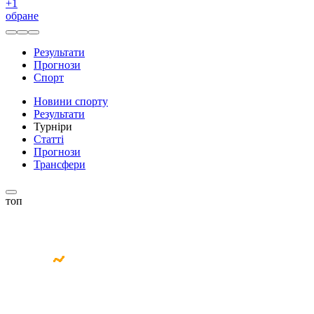
+
1
обране
Результати
Прогнози
Спорт
Новини спорту
Результати
Турніри
Статті
Прогнози
Трансфери
топ