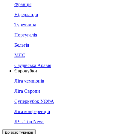
Франція
Нідерланди
Туреччина
Португалія
Бельгія
МЛС
Саудівська Аравія
Єврокубки
Ліга чемпіонів
Ліга Європи
Суперкубок УЄФА
Ліга конференцій
ЛЧ - Top News
До всіх турнірів