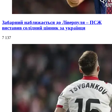
Забарний наближається до Ліверпуля – ПСЖ
виставив солідний цінник за українця
7 137