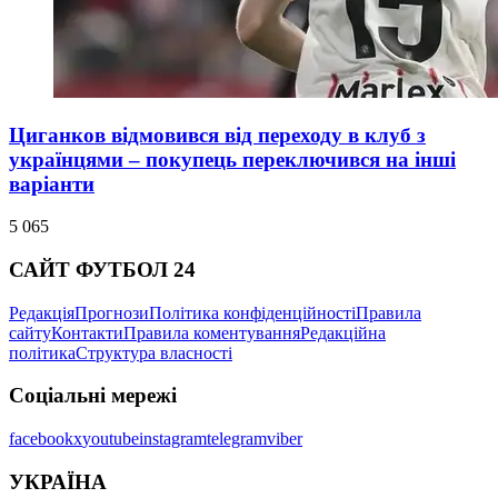
Циганков відмовився від переходу в клуб з
українцями – покупець переключився на інші
варіанти
5 065
САЙТ ФУТБОЛ 24
Редакція
Прогнози
Політика конфіденційності
Правила
сайту
Контакти
Правила коментування
Редакційна
політика
Структура власності
Соціальні мережі
facebook
x
youtube
instagram
telegram
viber
УКРАЇНА