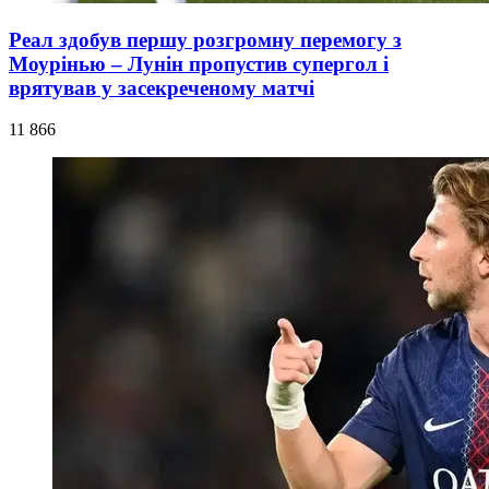
Реал здобув першу розгромну перемогу з
Моурінью – Лунін пропустив супергол і
врятував у засекреченому матчі
11 866