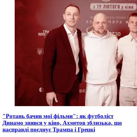
"Ротань бачив мої фільми": як футболіст
Динамо знявся у кіно, Ахметов зблизька, що
насправді поєднує Трампа і Грецкі