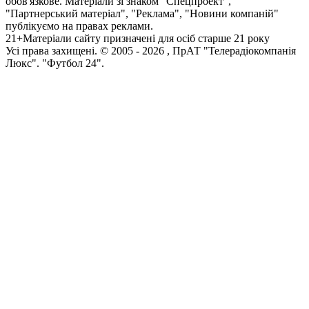
обов'язкове. Матеріали зі знаком "Спецпроект",
"Партнерський матеріал", "Реклама", "Новини компаній"
публікуємо на правах реклами.
21+
Матеріали сайту призначені для осіб старше 21 року
Усi права захищенi. © 2005 -
2026
, ПрАТ "Телерадіокомпанія
Люкс". "Футбол 24".