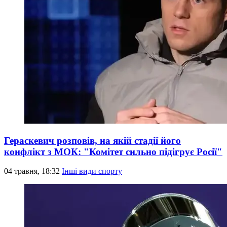
Гераскевич розповів, на якій стадії його
конфлікт з МОК: "Комітет сильно підігрує Росії"
04 травня, 18:32
Інші види спорту