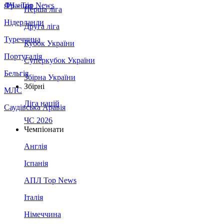
Франція
ЛЧ - Top News
Перша ліга
Нідерланди
Друга ліга
Туреччина
Кубок України
Португалія
Суперкубок України
Бельгія
Збірна України
Збірні
МЛС
Ліга націй
Саудівська Аравія
ЧС 2026
Чемпіонати
Англія
Іспанія
АПЛ Top News
Італія
Німеччина